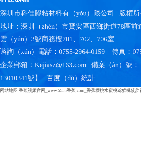
深圳市科佳膠粘材料有（yǒu）限公司
版權所
地址：深圳（zhèn）市寶安區西鄉街道78區
雲（yún）3號商務樓701、702、706室
谘詢（xún）電話：0755-2964-0159
傳真：0755
企業郵箱：Kejiasz@163.com
備案（àn）號：
13010341號
】
百度（dù）統計
网站地图
香蕉视频官网_www.5555香蕉.com_香蕉樱桃水蜜桃猕猴桃