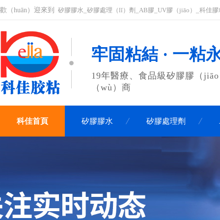
歡（huān）迎來到
矽膠膠水_矽膠處理（lǐ）劑_AB膠_UV膠（jiāo）_科
牢固粘結 · 一粘
19年醫療、食品級矽膠膠（jiā
（wù）商
科佳首頁
矽膠膠水
矽膠處理劑
聯係科佳