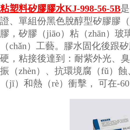
粘塑料矽膠膠水
KJ-998-56-5B
是
證、單組份黑色脫醇型矽膠膠（j
膠，矽膠（jiāo）粘（zhān）玻
（chǎn）工藝。膠水固化後跟
硬，粘接後達到：耐紫外光、臭
振（zhèn）、抗環境腐（fǔ）
（jī）和熱（rè）衝擊，
可在
-60