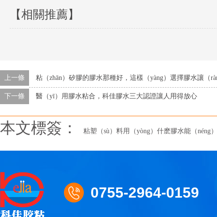
【相關推薦】
上一條
粘（zhān）矽膠的膠水那種好，這樣（yàng）選擇膠水讓（rà
下一條
醫（yī）用膠水粘合，科佳膠水三大認證讓人用得放心
本文標簽：
粘塑（sù）料用（yòng）什麽膠水能（néng
0755-2964-0159