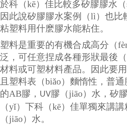
於科（kē）佳比較多矽膠膠水（s
因此說矽膠膠水案例（lì）也比
粘塑料用什麽膠水能粘住。
塑料是重要的有機合成高分（fèn
泛，可任意捏成各種形狀最後（h
材料或可塑材料產品。因此要用
且塑料表（biǎo）麵惰性，普
的AB
膠，
膠（jiāo）水，矽
UV
（yǐ）下科（kē）佳單獨來講講粘
（jiāo）水。