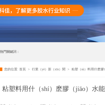
熱門關鍵詞：
您的位置:
首頁
>
行業（yè）新（xīn）聞
>
粘塑（sù）料用什麽膠
粘塑料用什（shí）麽膠（jiāo）