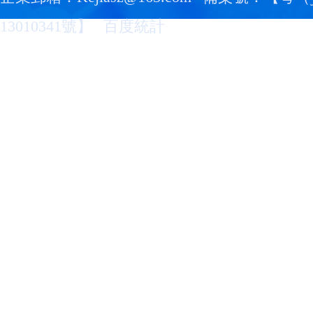
13010341號
】
百度統計