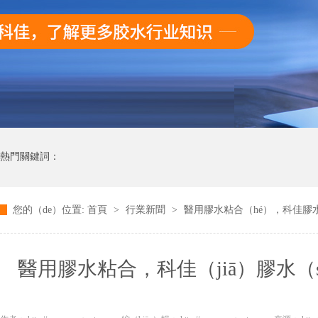
熱門關鍵詞：
您的（de）位置:
首頁
>
行業新聞
>
醫用膠水粘合（hé），科佳膠水（
醫用膠水粘合，科佳（jiā）膠水（s