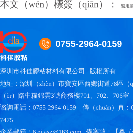
本文（wén）標簽（qiān）：
醫用
0755-2964-0159
深圳市科佳膠粘材料有限公司
版權所有
地址：深圳（zhèn）市寶安區西鄉街道78區（
（èr）路中糧錦雲3號商務樓701、702、706室（
谘詢電話：0755-2964-0159
傳（chuán）真：07
7475
企業郵箱：Kejiasz@163.com
備案號：【
粵（y