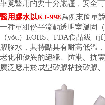
畢竟醫用的要十分嚴謹，安全可
醫用膠水以KJ-998
為例來簡單說
一種單組份半流動透明室溫固（g
（yǒu）ROHS、FDA食品級（j
膠膠水，其特點具有耐高低溫，
老化和優異的絕緣、防潮、抗震（
廣泛應用於成型矽膠粘接矽膠、