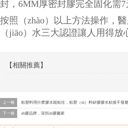
封，6MM厚密封膠完全固化需7天
按照（zhào）以上方法操作，
（jiāo）水三大認證讓人用得放
【相關推薦】
上一條
粘塑料用什麽膠水能粘住，粘塑（sù）料矽膠膠水粘後不發
下一條
ab膠品牌，深圳ab膠廠家