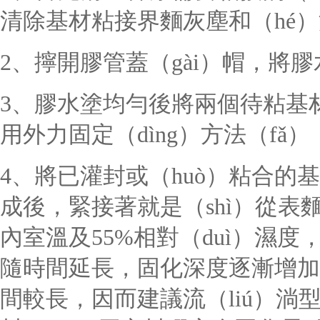
清除基材粘接界麵灰塵和（hé）油
2、擰開膠管蓋（gài）帽，將
3、膠水塗均勻後將兩個待粘基
用外力固定（dìng）方法（fǎ
4、將已灌封或（huò）粘合
成後，緊接著就是（shì）從表
內室溫及55%相對（duì）濕度
隨時間延長，固化深度逐漸增加
間較長，因而建議流（liú）