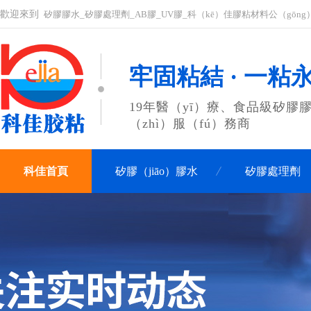
歡迎來到
矽膠膠水_矽膠處理劑_AB膠_UV膠_科（kē）佳膠粘材料公（gōng
牢固粘結 · 一粘
19年醫（yī）療、食品級矽膠膠
（zhì）服（fú）務商
科佳首頁
矽膠（jiāo）膠水
矽膠處理劑
關於科佳
聯係科佳