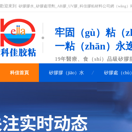
歡迎來到
矽膠膠水_矽膠處理劑_AB膠_UV膠_科佳膠粘材料公司網（wǎng）
牢固（gù）粘（zh
一粘（zhān）永
19年醫療、食（shí）品級矽
科佳首頁
矽膠膠（jiāo）水
矽膠處（chù
關於科佳
聯係（xì）科佳