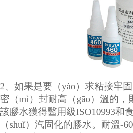
2、如果是要（yào）求粘接牢
密（mì）封耐高（gāo）溫的，則
該膠水獲得醫用級ISO10993和
（shuǐ）汽固化的膠水。耐溫-6