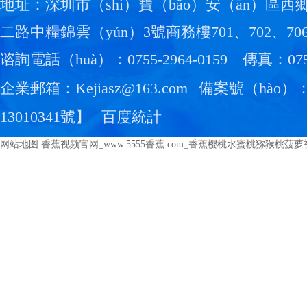
地址：深圳市（shì）寶（bǎo）安（ān）區西
二路中糧錦雲（yún）3號商務樓701、702、70
谘詢電話（huà）：0755-2964-0159
傳真：0755
企業郵箱：Kejiasz@163.com
備案號（hào）
13010341號
】
百度統計
网站地图
香蕉视频官网_www.5555香蕉.com_香蕉樱桃水蜜桃猕猴桃