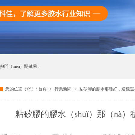
熱門（mén）關鍵詞：
您的位置（zhì）:
首頁
>
行業新聞
>
粘矽膠的膠水那種好，這樣選擇
粘矽膠的膠水（shuǐ）那（n