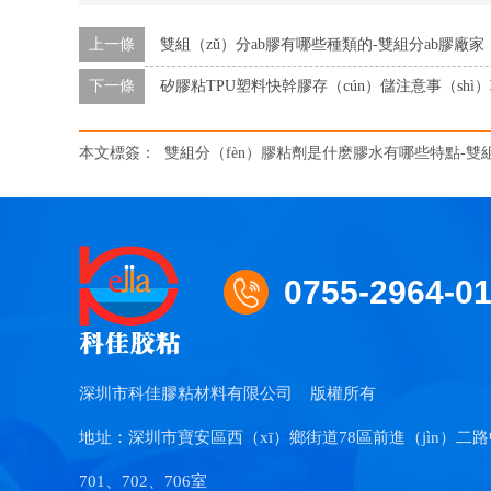
上一條
雙組（zǔ）分ab膠有哪些種類的-雙組分ab膠廠家
下一條
矽膠粘TPU塑料快幹膠存（cún）儲注意事（shì）
本文標簽：
雙組分（fèn）膠粘劑是什麽膠水有哪些特點-雙
0755-2964-0
深圳市科佳膠粘材料有限公司
版權所有
地址：深圳市寶安區西（xī）鄉街道78區前進（jìn）二路
701、702、706室