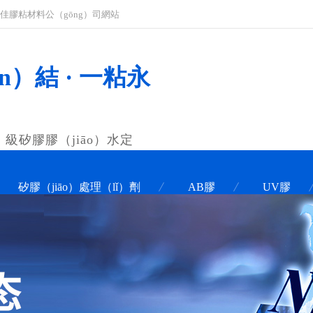
_科佳膠粘材料公（gōng）司網站
n）結 · 一粘永
）級矽膠膠（jiāo）水定
矽膠（jiāo）處理（lǐ）劑
AB膠
UV膠