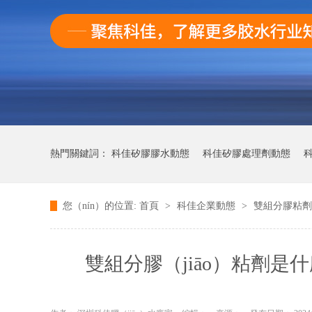
熱門關鍵詞：
科佳矽膠膠水動態
科佳矽膠處理劑動態
科
您（nín）的位置:
首頁
>
科佳企業動態
>
雙組分膠粘劑
科佳快幹膠動態
雙組分膠（jiāo）粘劑是什