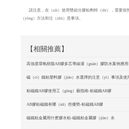
請注意，在（zài）使用雙組分膠粘劑時（shí），需
（yòng）方法和注（zhù）意事項。
【相關推薦】
高強度環氧樹脂AB膠多芯導線灌（guàn）膠防水案例應用
粘磁鐵AB膠使用工（gōng）藝指南-粘磁鐵AB膠
AB膠粘磁鐵有哪（nǎ）些優勢-粘磁鐵AB膠
磁鐵粘金屬用什麽膠水粘-磁鐵粘金屬膠（jiāo）水