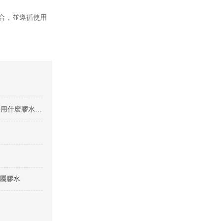
混合，並遵循使用
磁鐵粘塑料高效膠水選（xuǎn）擇指南（nán）-磁鐵粘塑料用什麽膠水（shuǐ）
金屬膠水