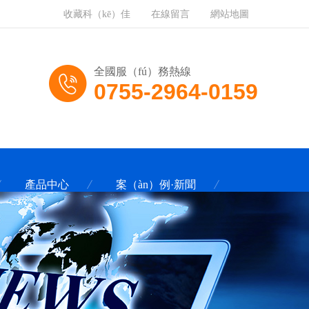
收藏科（kē）佳
在線留言
網站地圖
全國服（fú）務熱線
0755-2964-0159
產品中心
案（àn）例·新聞