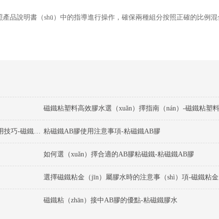
要按照產品說明書（shū）中的指導進行操作，確保兩種組分按照正確的比例
磁（cí）鐵粘塑料膠（jiāo）水選擇的注意（yì）事項及使用技巧-磁鐵粘塑料膠（jiāo）水
粘磁鐵AB膠使用注意事項-粘磁鐵AB膠
如何選（xuǎn）擇合適的AB膠粘磁鐵-粘磁鐵AB膠
選擇磁鐵粘金（jīn）屬膠水時的注意事（shì）項-磁鐵粘
磁鐵粘（zhān）接中AB膠的優點-粘磁鐵膠水