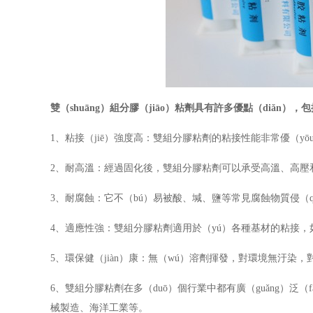
雙（shuāng）組分膠（jiāo）粘劑具有許多優點（diǎn），
1、粘接（jiē）強度高：雙組分膠粘劑的粘接性能非常優（y
2、耐高溫：經過固化後，雙組分膠粘劑可以承受高溫、高壓和劇
3、耐腐蝕：它不（bú）易被酸、堿、鹽等常見腐蝕物質侵（q
4、適應性強：雙組分膠粘劑適用於（yú）各種基材的粘接
5、環保健（jiàn）康：無（wú）溶劑揮發，對環境無汙染
6、雙組分膠粘劑在多（duō）個行業中都有廣（guǎng）泛
械製造、海洋工業等。