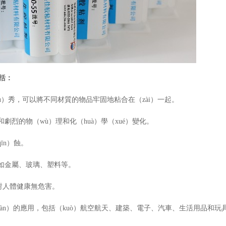
包括：
ōu）秀，可以將不同材質的物品牢固地粘合在（zài）一起。
烈的物（wù）理和化（huà）學（xué）變化。
īn）蝕。
，如金屬、玻璃、塑料等。
，對人體健康無危害。
（fàn）的應用，包括（kuò）航空航天、建築、電子、汽車、生活用品和玩具