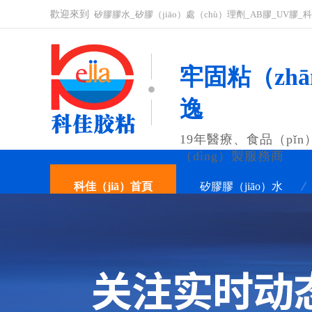
歡迎來到
矽膠膠水_矽膠（jiāo）處（chù）理劑_AB膠_UV膠
牢固粘（zhā
逸
19年醫療、食品（pǐn
（dìng）製服務商
科佳（jiā）首頁
矽膠膠（jiāo）水
關於科佳
聯係科佳