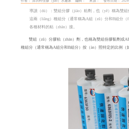
作者： 深圳科佳膠（jiāo）水廠家
編輯：
來源：
發布日期： 2024
導讀（dú）：雙組分膠（jiāo）粘劑，也（yě）稱為雙
這兩（liǎng）種組分（通常稱為A組（zǔ）分和B組分（f
各種材料的粘（zhān）接。
雙組（zǔ）分膠粘（zhān）劑，也稱為雙組份膠黏劑或
A
種組分（通常稱為A組分和B組分）按（àn）照特定的比例（如重