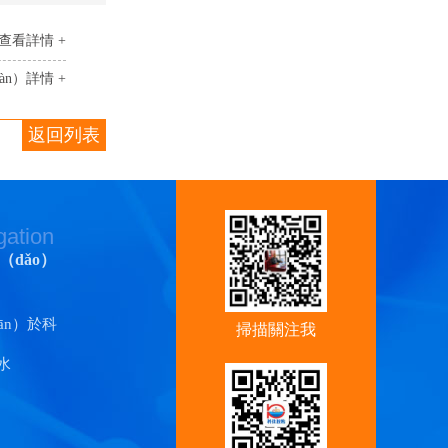
查看詳情 +
àn）詳情 +
返回列表
gation
（dǎo）
ān）於科
掃描關注我
ā）
水
（wǒ）們