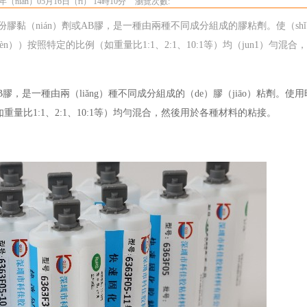
年（nián）05月16日（rì） 14時10分
瀏覽次數:
組份膠黏（nián）劑或AB膠，是一種由兩種不同成分組成的膠粘劑。使（sh
èn））按照特定的比例（如重量比1:1、2:1、10:1等）均（jun1）勻混合
B膠，是一種由兩（liǎng）種不同成分組成的（de）膠（jiāo）粘劑。使
量比1:1、2:1、10:1等）均勻混合，然後用於各種材料的粘接。