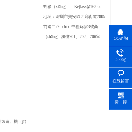
郵箱（xiāng）：
Kejiasz@163.com
地址：
深圳市寶安區西鄉街道78區
前進二路（lù）中糧錦雲3號商
（shāng）務樓701、702、706室
QQ谘詢
400電
（diàn）話
在線留言
掃一掃
製造、機（jī）