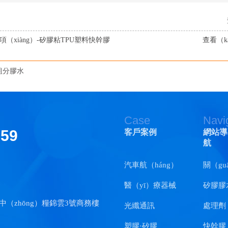
項（xiàng）-矽膠粘TPU塑料快幹膠
查看（k
組分膠水
Case
Navi
159
客戶案例
網站導
航
汽車航（háng）
關（gu
天（tiān）
醫（yī）療器械
佳（ji
矽膠膠
中（zhōng）糧錦雲3號商務樓
光纖通訊
處理劑
塑膠·矽膠
快幹膠