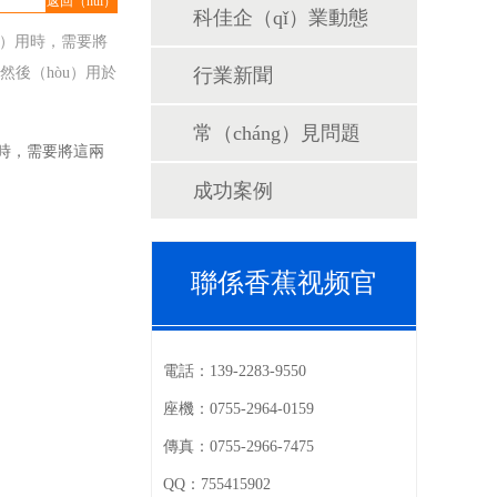
返回（huí）
科佳企（qǐ）業動態
列表
ǐ）用時，需要將
，然後（hòu）用於
行業新聞
常（cháng）見問題
用時，需要將這兩
成功案例
聯係香蕉视频官
電話：
139-2283-9550
座機：
0755-2964-0159
傳真：
0755-2966-7475
QQ：
755415902