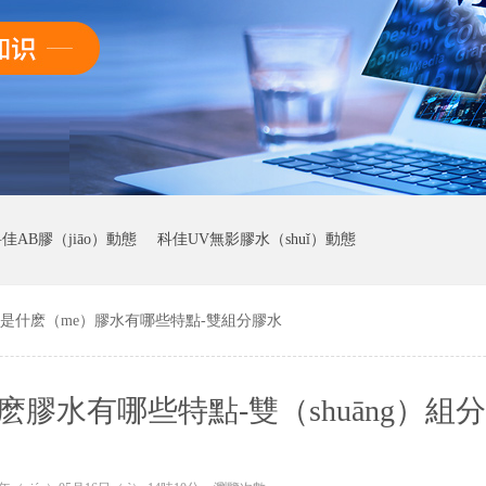
佳AB膠（jiāo）動態
科佳UV無影膠水（shuǐ）動態
是什麽（me）膠水有哪些特點-雙組分膠水
麽膠水有哪些特點-雙（shuāng）組