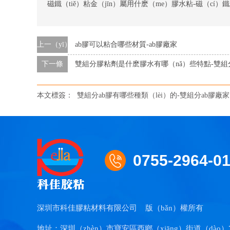
磁鐵（tiě）粘金（jīn）屬用什麽（me）膠水粘-磁（cí
上一（yī）條
ab膠可以粘合哪些材質-ab膠廠家
下一條
雙組分膠粘劑是什麽膠水有哪（nǎ）些特點-雙組分
本文標簽：
雙組分ab膠有哪些種類（lèi）的-雙組分ab膠廠家
0755-2964-0
深圳市科佳膠粘材料有限公司
版（bǎn）權所有
地址：深圳（zhèn）市寶安區西鄉（xiāng）街道（dào）