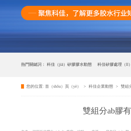
熱門關鍵詞：
科佳（jiā）矽膠膠水動態
科佳矽膠處理（lǐ
您的位置:
首（shǒu）頁（yè）
>
科佳企業動態
>
雙組
科佳快幹膠動態
雙組分ab膠