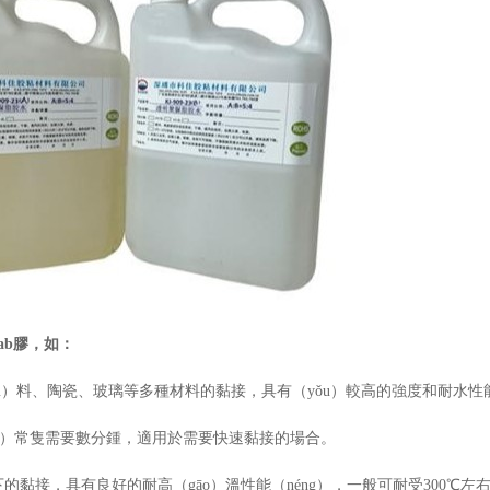
ab
膠，如：
sù）料、陶瓷、玻璃等多種材料的黏接，具有（yǒu）較高的強度和耐水性
ōng）常隻需要數分鍾，適用於需要快速黏接的場合。
下的黏接，具有良好的耐高（gāo）溫性能（néng），一般可耐受
300℃
左右