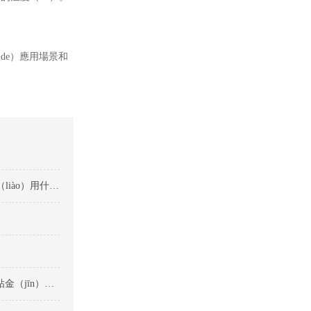
（de）應用場景和
磁鐵粘塑料高效膠水（shuǐ）選擇指（zhǐ）南-磁鐵粘塑料（liào）用什麽膠水
選（xuǎn）擇磁鐵粘（zhān）金屬膠水時的注意事項-磁鐵粘金（jīn）屬膠（jiāo）水