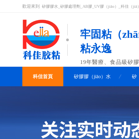
歡迎來到
矽膠膠水_矽膠處理劑_AB膠_UV膠（jiāo）_科佳（ji
牢固粘（zhā
粘永逸
19年醫療、食品級矽
科佳首頁
矽膠膠（jiāo）水
矽
關於科佳
聯係科佳