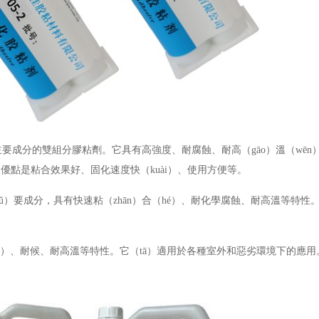
要成分的雙組分膠粘劑。它具有高強度、耐腐蝕、耐高（gāo）溫（wēn）等
的優點是粘合效果好、固化速度快（kuài）、使用方便等。
zhǔ）要成分，具有快速粘（zhān）合（hé）、耐化學腐蝕、耐高溫等特
dù）、耐候、耐高溫等特性。它（tā）適用於各種室外和惡劣環境下的應用