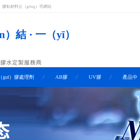
ā）膠粘材料公（gōng）司網站
n）結 · 一（yī）
膠膠水定製服務商
（guī）膠處理劑
AB膠
UV膠
產品中（