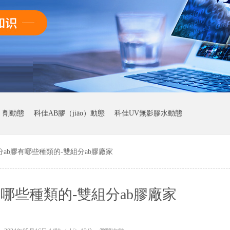
）劑動態
科佳AB膠（jiāo）動態
科佳UV無影膠水動態
分ab膠有哪些種類的-雙組分ab膠廠家
有哪些種類的-雙組分ab膠廠家