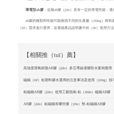
導電型
ab
膠
：這種ab膠（jiāo）具有一定的導電性能，
ab膠的種類和性能可能會因不同的生產廠（chǎng）商和
（hé）需求進行選擇，並遵循產品說明書中的（de）使用方
【相關推（tuī）薦】
高強度環氧樹脂AB膠（jiāo）多芯導線灌膠防水案例應用
粘磁鐵AB膠（jiāo）使用工藝指南-粘（zhān）磁鐵AB膠
AB膠（jiāo）粘磁鐵有哪些優（yōu）勢-粘磁鐵AB膠