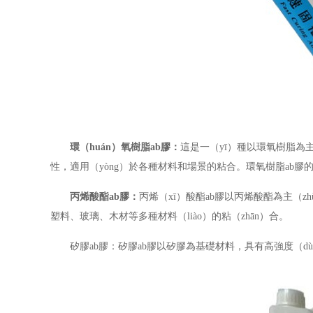
環（huán）氧樹脂
ab
膠：
這是一（yī）種以環氧樹脂為主
性，適用（yòng）於各種材料和場景的粘合。環氧樹脂ab膠
丙烯酸酯
ab
膠：
丙烯（xī）酸酯ab膠以丙烯酸酯為主（
塑料、玻璃、木材等多種材料（liào）的粘（zhān）合。
矽膠ab膠：矽膠ab膠以矽膠為基礎材料，具有高強度（