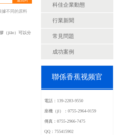
返回列
科佳企業動態
（liè）表
。根據不同的原料
行業新聞
b膠（jiāo）可以分
常見問題
成功案例
聯係香蕉视频官
（men）
電話：
139-2283-9550
座機（jī）：
0755-2964-0159
傳真：
0755-2966-7475
QQ：
755415902