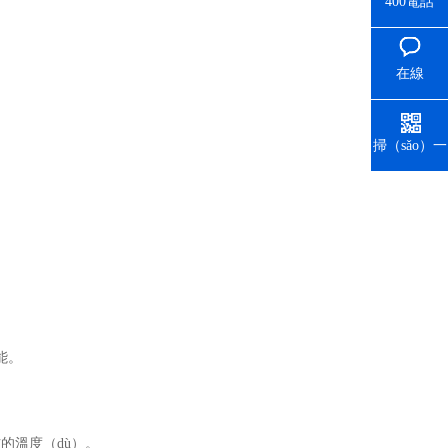
400電話
在線
（xiàn）留
言
掃（sǎo）一
掃
能。
的溫度（dù）。