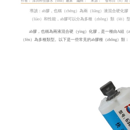
作者： 深圳科佳膠水（shuǐ）廠家
編輯：
來源：
發布日（rì）期： 
導讀：ab膠，也稱（chēng）為兩（liǎng）液混合硬化
（liào）和性能，ab膠可以分為多種（zhǒng）類（lèi）
ab
膠，也稱為兩液混合硬（yìng）化膠，是一種由
A組（
（fèn）為多種類型。以下是一些常見的ab膠種（zhǒng）類：