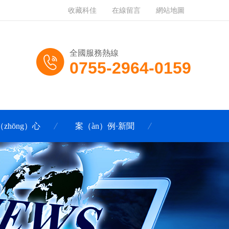
收藏科佳
在線留言
網站地圖
全國服務熱線
0755-2964-0159
zhōng）心
案（àn）例·新聞