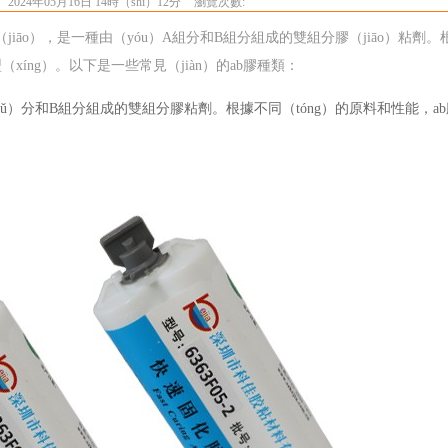
2024年05月16日 14時（shí）12分
瀏覽次數:
膠（jiāo），是一種由（yóu）A組分和B組分組成的雙組分膠（jiāo）粘劑
型（xíng）。以下是一些常見（jiàn）的ab膠種類：
zǔ）分和B組分組成的雙組分膠粘劑。根據不同（tóng）的原料和性能，
a