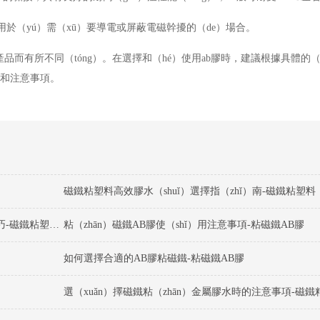
適用於（yú）需（xū）要導電或屏蔽電磁幹擾的（de）場合。
產品而有所不同（tóng）。在選擇和（hé）使用ab膠時，建議根據具體的
法和注意事項。
磁鐵（tiě）粘塑料膠水選擇的注意事項及使用（yòng）技巧-磁鐵粘塑料膠水
粘（zhān）磁鐵AB膠使（shǐ）用注意事項-粘磁鐵AB膠
如何選擇合適的AB膠粘磁鐵-粘磁鐵AB膠