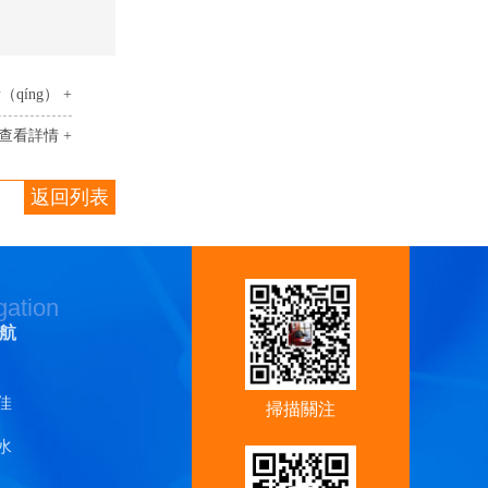
qíng） +
查看詳情 +
返回列表
gation
航
佳
掃描關注
水
（zhù）香蕉
视频官