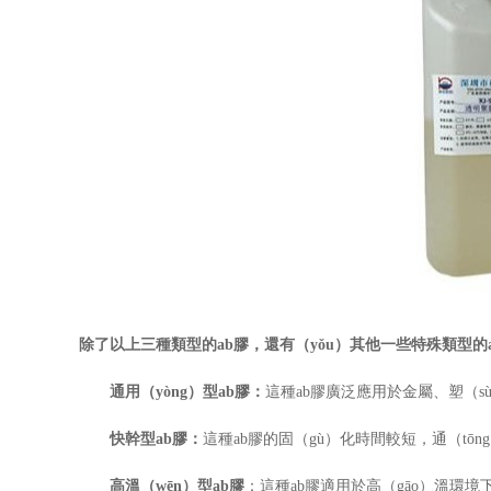
除了以上三種類型的
ab
膠，還有（yǒu）其他一些特殊類型的
通用（yòng）型
ab
膠：
這種ab膠廣泛應用於金屬、塑（
快幹型
ab
膠：
這種ab膠的固（gù）化時間較短，通（t
高溫（wēn）型
ab
膠
：這種ab
膠適用於高（gāo）溫環境