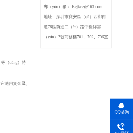
郵（yóu）箱：
Kejiasz@163.com
地址：
深圳市寶安區（qū）西鄉街
道78區前進二（èr）路中糧錦雲
（yún）3號商務樓701、702、706室
（děng）特
性。它適用於金屬、
。
QQ谘詢