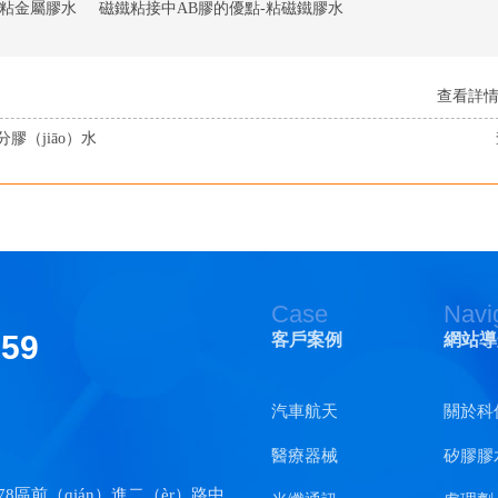
）鐵粘金屬膠水
磁鐵粘接中AB膠的優點-粘磁鐵膠水
查看詳情（
膠（jiāo）水
Case
Navi
159
客戶案例
網站導
汽車航天
關於科
醫療器械
矽膠膠
78區前（qián）進二（èr）路中