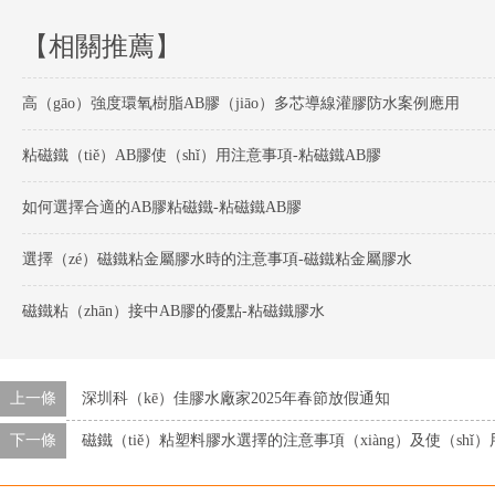
【相關推薦】
高（gāo）強度環氧樹脂AB膠（jiāo）多芯導線灌膠防水案例應用
粘磁鐵（tiě）AB膠使（shǐ）用注意事項-粘磁鐵AB膠
如何選擇合適的AB膠粘磁鐵-粘磁鐵AB膠
選擇（zé）磁鐵粘金屬膠水時的注意事項-磁鐵粘金屬膠水
磁鐵粘（zhān）接中AB膠的優點-粘磁鐵膠水
上一條
深圳科（kē）佳膠水廠家2025年春節放假通知
下一條
磁鐵（tiě）粘塑料膠水選擇的注意事項（xiàng）及使（shǐ