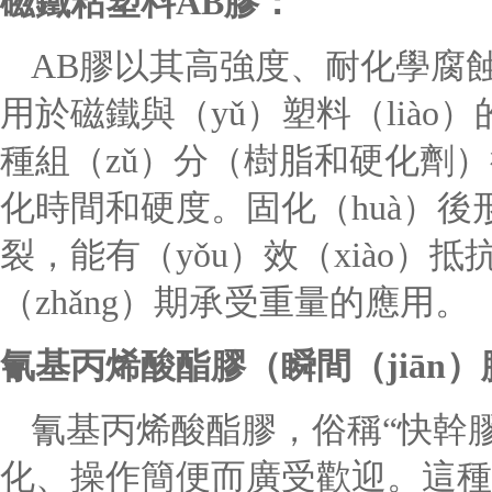
磁鐵粘塑料
AB膠：
AB膠以其高強度、耐化學腐
用於磁鐵與（yǔ）塑料（liào
種組（zǔ）分（樹脂和硬化劑
化時間和硬度。固化（huà）後形
裂，能有（yǒu）效（xiào）
（zhǎng）期承受重量的應用。
氰基丙烯酸酯膠（瞬間（jiān）
氰基丙烯酸酯膠，俗稱
“快幹
化、操作簡便而廣受歡迎。這種