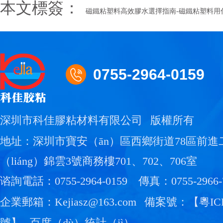
本文標簽：
磁鐵粘塑料高效膠水選擇指南-磁鐵粘塑料用
0755-2964-0159
深圳市科佳膠粘材料有限公司
版權所有
地址：深圳市寶安（ān）區西鄉街道78區前進
（liáng）錦雲3號商務樓701、702、706室
谘詢電話：0755-2964-0159
傳真：0755-2966-
企業郵箱：Kejiasz@163.com
備案號：【
粵IC