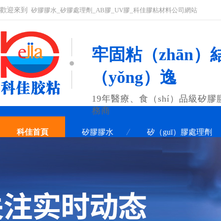
歡迎來到
矽膠膠水_矽膠處理劑_AB膠_UV膠_科佳膠粘材料公司網站
牢固粘（zhān）結
（yǒng）逸
19年醫療、食（shí）品級矽膠
務商
科佳首頁
矽膠膠水
矽（guī）膠處理劑
聯係科佳