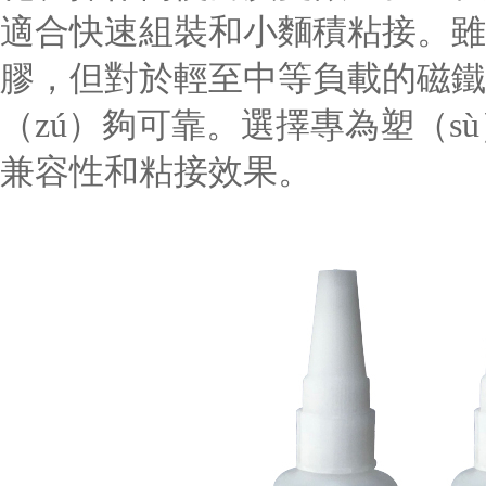
適合快速組裝和小麵積粘接。雖
膠，但對於輕至中等負載的磁鐵
（zú）夠可靠。選擇專為塑（s
兼容性和粘接效果。