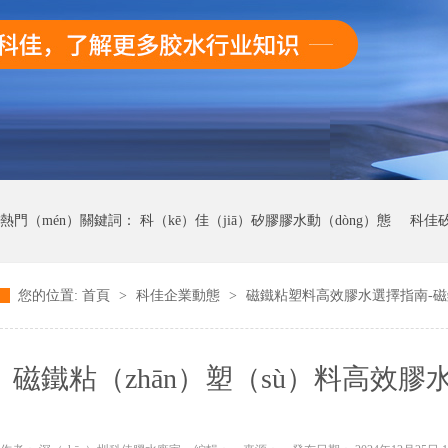
熱門（mén）關鍵詞：
科（kē）佳（jiā）矽膠膠水動（dòng）態
科佳矽
您的位置:
首頁
>
科佳企業動態
>
磁鐵粘塑料高效膠水選擇指南-磁
科佳UV無影膠水動態
科佳快幹膠動態
磁鐵粘（zhān）塑（sù）料高效