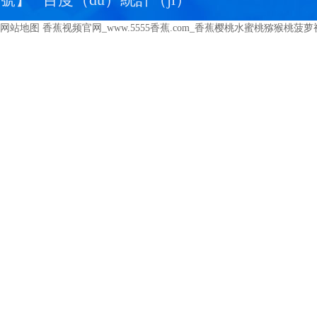
號
】
百度（dù）統計（jì）
网站地图
香蕉视频官网_www.5555香蕉.com_香蕉樱桃水蜜桃猕猴桃