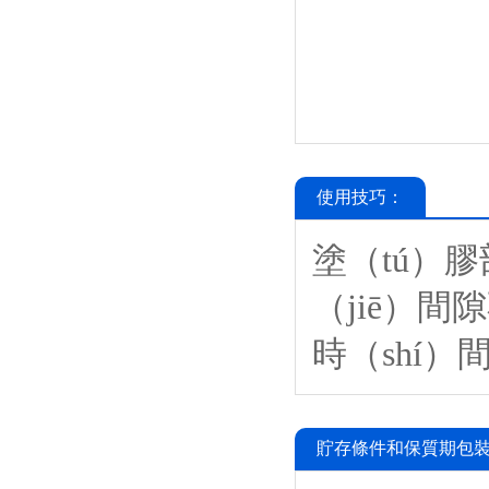
使用技巧：
塗（tú）
（jiē）間
時（shí
貯存條件和保質期包裝