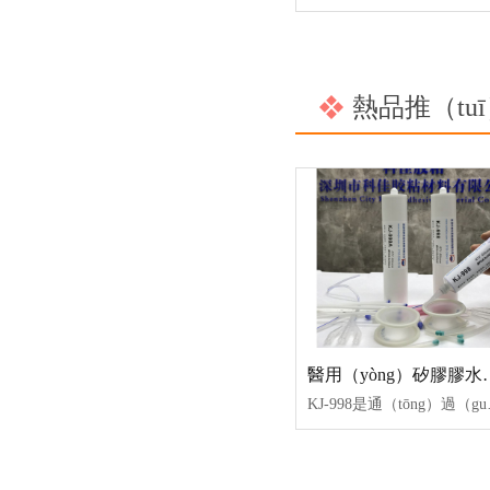
熱品推（tuī
醫用（yòng
KJ-998是通（tōng）過（guò）FDA食（shí）品級認證、ISO10993測試認證、R