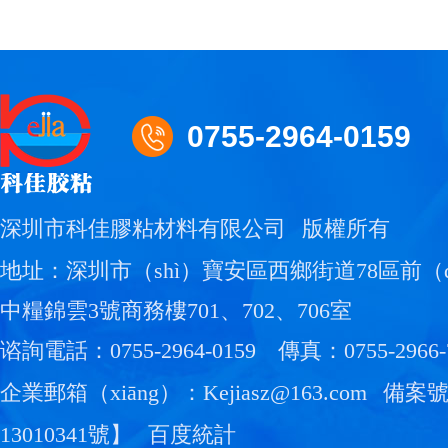
0755-2964-0159
深圳市科佳膠粘材料有限公司
版權所有
地址：深圳市（shì）寶安區西鄉街道78區前（q
中糧錦雲3號商務樓701、702、706室
谘詢電話：0755-2964-0159
傳真：0755-2966-
企業郵箱（xiāng）：Kejiasz@163.com
備案
13010341號
】
百度統計