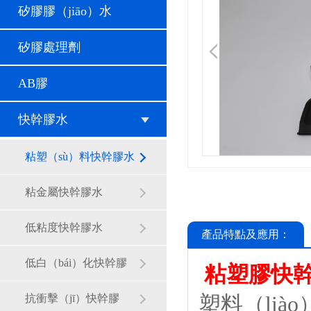
矽膠膠（jiāo）水
矽膠處理劑
AB膠
快幹膠水
粘塑（sù）料快幹膠水
粘金屬快幹膠水
低粘度快幹膠水
產品特點及應用：
低白（bái）化快幹膠
粘塑膠快
塑料（liào
抗衝擊（jī）快幹膠