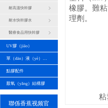
橡膠。難粘（
耐高溫快幹膠
理劑。
耐水快幹膠水
醫療食品用快幹膠
UV膠（jiāo）
單（dān）液（yè）塑膠膠（jiāo）水
點膠配件
厭氧（yǎng）結構膠
粘
聯係香蕉视频官