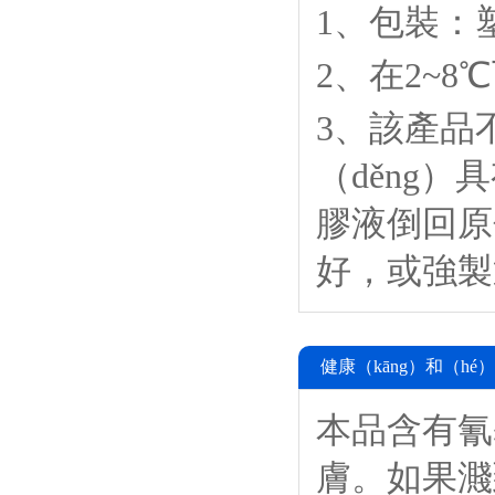
1、包裝：塑料
2、在2~
3、該產品
（děng）
膠液倒回原
好，或強製通
健康（kāng）和（hé
本品含有氰
膚。如果濺