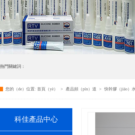
熱門關鍵詞：
您的（de）位置:
首頁（yè）
>
產品頻（pín）道
>
快幹膠（jiāo）
科佳產品中心