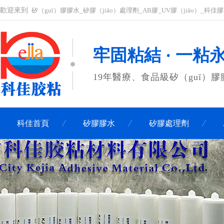
歡迎來到
矽（guī）膠膠水_矽膠（jiāo）處理劑_AB膠_UV膠（jiāo）_科
牢固粘結 · 一粘
19年醫療、食品級矽（guī）
科佳首頁
矽膠膠水
矽膠處理劑