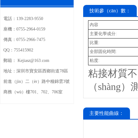
技術參（cān）數：
電話：
139-2283-9550
內容
座機：
0755-2964-0159
主要化學成分:
傳真：
0755-2966-7475
比重:
QQ：
755415902
全部固化時間:
粘度:
郵箱：
Kejiasz@163.com
粘接材質不
地址：
深圳市寶安區西鄉街道78區
前進（jìn）二（èr）路中糧錦雲3號
（shàng
商務（wù）樓701、702、706室
主要性能曲線：