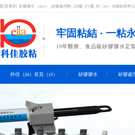
歡迎來到
矽膠膠水（shuǐ）_矽膠處理劑_AB膠_UV膠_科（kē）佳膠粘材料
牢固粘結 · 一粘
19年醫療、食品級矽膠膠水定製服
科佳（jiā）首頁（yè）
矽膠膠水
矽膠處
聯係（xì）科佳