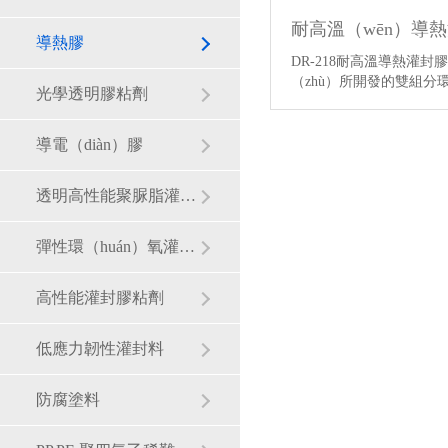
導熱膠
DR-218耐高溫導熱灌
（zhù）所開發的雙組分
光學透明膠粘劑
導電（diàn）膠
透明高性能聚脲脂灌封膠
彈性環（huán）氧灌封膠
高性能灌封膠粘劑
低應力韌性灌封料
防腐塗料