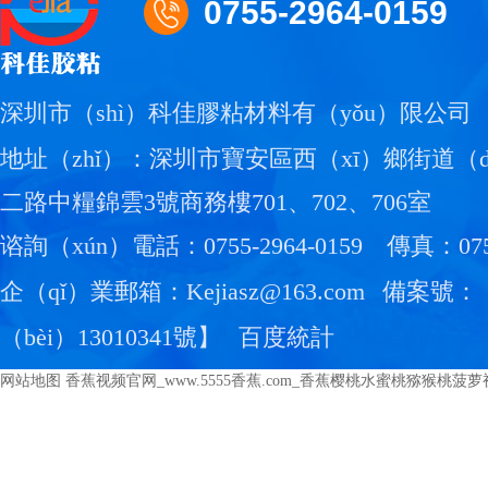
0755-2964-0159
深圳市（shì）科佳膠粘材料有（yǒu）限公司
地址（zhǐ）：深圳市寶安區西（xī）鄉街道（d
二路中糧錦雲3號商務樓701、702、706室
谘詢（xún）電話：0755-2964-0159
傳真：0755
企（qǐ）業郵箱：Kejiasz@163.com
備案號：
（bèi）13010341號
】
百度統計
网站地图
香蕉视频官网_www.5555香蕉.com_香蕉樱桃水蜜桃猕猴桃