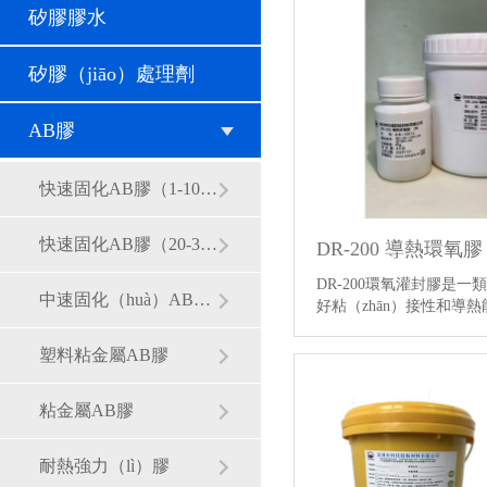
矽膠膠水
矽膠（jiāo）處理劑
AB膠
快速固化AB膠（1-10分鍾）
快速固化AB膠（20-30分鍾）
DR-200 導熱環氧膠
DR-200環氧灌封膠是一
中速固化（huà）AB膠（1-4小時）
好粘（zhān）接性和導熱
粘度…
【詳情】
塑料粘金屬AB膠
粘金屬AB膠
耐熱強力（lì）膠