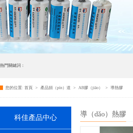
熱門關鍵詞：
您的位置:
首頁
>
產品頻（pín）道
>
AB膠（jiāo）
>
導熱膠
導（dǎo）熱膠
科佳產品中心