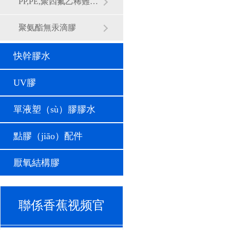
PP,PE,聚四氟乙稀難粘材料專用樹脂膠
聚氨酯無汞滴膠
快幹膠水
UV膠
單液塑（sù）膠膠水
點膠（jiāo）配件
厭氧結構膠
聯係香蕉视频官