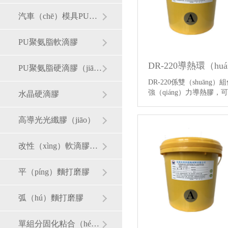
汽車（chē）模具PU聚氨酯膠（jiāo）
PU聚氨脂軟滴膠
DR-220導熱環（hu
PU聚氨脂硬滴膠（jiāo）
DR-220係雙（shuāng
強（qiáng）力導熱膠，
水晶硬滴膠
化，韌性好，耐…
【詳
高導光光纖膠（jiāo）
改性（xìng）軟滴膠（jiāo）
平（píng）麵打磨膠
弧（hú）麵打磨膠
單組分固化粘合（hé）膠