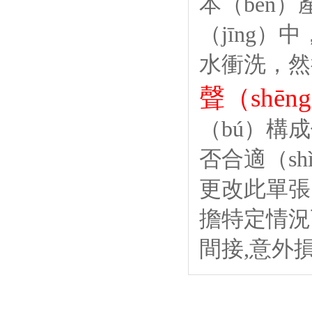
本（běn
（jīng
水衝洗，然
聲（shē
（bú）構
否合適（s
更改此單張
擔特定情況
間接,意外損