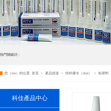
熱門關鍵詞：
您（nín）的位置:
首頁
>
產品頻道
>
快幹膠水（shuǐ）
>
粘塑料（
科佳產品中心