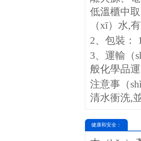
低溫櫃中取
（xī）水,
2、包裝： 
3、運輸（s
般化學品運
注意事（sh
清水衝洗,並
健康和安全：