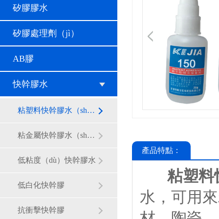
矽膠膠水
矽膠處理劑（jì）
AB膠
快幹膠水
粘塑料快幹膠水（shuǐ）
粘金屬快幹膠水（shuǐ）
產品特點：
低粘度（dù）快幹膠水
粘塑料
低白化快幹膠
水，可用來
抗衝擊快幹膠
材、陶瓷、皮