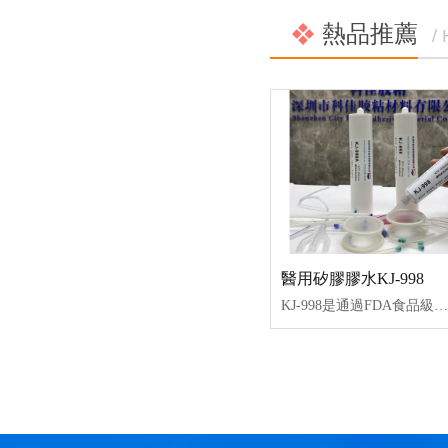
熱品推薦
/
醫用矽膠膠水KJ-998
KJ-998是通過FDA食品級（jí）認證、ISO10993測試認證、ROHS認（rèn）證、REACH認證、低揮發VOC等，單組（zǔ）份半流動透明室溫固化高強度（dù）粘接力的（de）矽膠膠水。KJ-998膠水具有耐高低溫，抗紫外線、耐化學介質、耐老化和優異的絕（jué）緣、防潮、抗震、耐電暈、抗漏（lòu）電性能。常用於室溫下成型矽膠粘接矽膠、矽膠粘塑膠生產加工工藝。