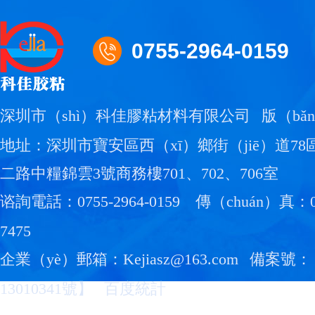
0755-2964-0159
深圳市（shì）科佳膠粘材料有限公司
版（bǎ
地址：深圳市寶安區西（xī）鄉街（jiē）道78區
二路中糧錦雲3號商務樓701、702、706室
谘詢電話：0755-2964-0159
傳（chuán）真：07
7475
企業（yè）郵箱：Kejiasz@163.com
備案號：
13010341號
】
百度統計