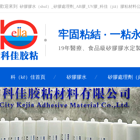
歡迎來到
矽膠膠水（shuǐ）_矽膠處理劑_AB膠_UV膠_科佳（jiā）膠粘材料
牢固粘結 · 一粘
19年醫療、食品級矽膠膠水定
科（kē）佳首頁
矽膠膠水
矽膠處理劑（j
聯係科佳