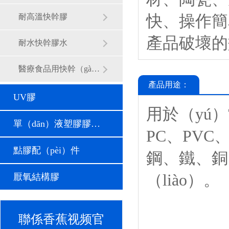
快、操作簡
耐高溫快幹膠
產品破壞的
耐水快幹膠水
醫療食品用快幹（gàn）膠
產品用途：
UV膠
用於（yú
單（dān）液塑膠膠（jiāo）水
PC、PV
點膠配（pèi）件
鋼、鐵、銅
（liào）。
厭氧結構膠
聯係香蕉视频官