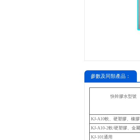
參數及同類產品：
快幹膠水型號
KJ-A10軟、硬塑膠、橡膠
KJ-A10-2軟/硬塑膠、金
KJ-101通用