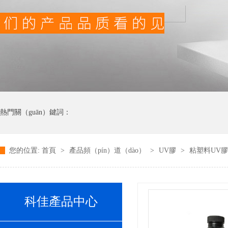
熱門關（guān）鍵詞：
您的位置:
首頁
>
產品頻（pín）道（dào）
>
UV膠
>
粘塑料UV
科佳產品中心