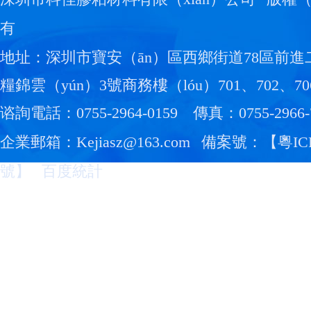
有
地址：深圳市寶安（ān）區西鄉街道78區前進
糧錦雲（yún）3號商務樓（lóu）701、702、70
谘詢電話：0755-2964-0159
傳真：0755-2966-
企業郵箱：Kejiasz@163.com
備案號：【
粵IC
號
】
百度統計