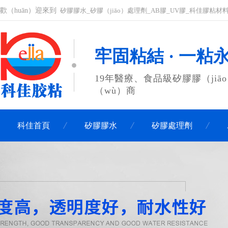
歡（huān）迎來到
矽膠膠水_矽膠（jiāo）處理劑_AB膠_UV膠_科佳膠粘材
牢固粘結 · 一粘
19年醫療、食品級矽膠膠（jiā
（wù）商
科佳首頁
矽膠膠水
矽膠處理劑
聯係科佳