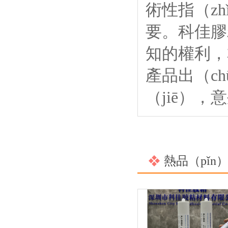
術性指（z
要。科佳膠
知的權利，
產品出（c
（jiē），
熱品（pǐn