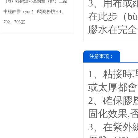
3、用布或
（xī）鄉街道78區前進（jìn）二路
中糧錦雲（yún）3號商務樓701、
在此步（bù
702、706室
膠水在完全
注意事項：
1、粘接時理想
或太厚都會
2、確保膠
固化效果,否
3、在紫外