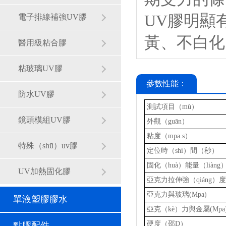
UV膠明顯
電子排線補強UV膠
黃、不白化
醫用級粘合膠
粘玻璃UV膠
參數性能：
防水UV膠
測試項目（mù）
鏡頭模組UV膠
外觀（guān）
粘度（mpa.s）
特殊（shū）uv膠
定位時（shí）間（秒）
固化（huà）能量（liàng）
UV加熱固化膠
亞克力拉伸強（qiáng）度(
亞克力與玻璃(Mpa)
單液塑膠膠水
亞克（kè）力與金屬(Mpa
硬度（邵D）
點膠配件