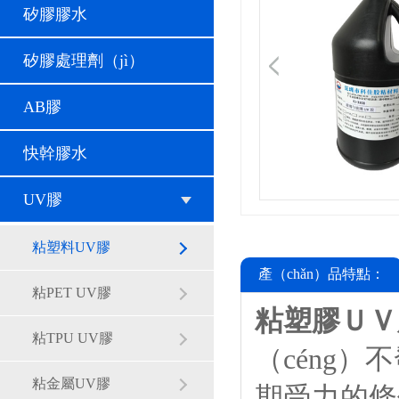
矽膠膠水
矽膠處理劑（jì）
AB膠
快幹膠水
UV膠
粘塑料UV膠
產（chǎn）品特點：
粘PET UV膠
粘塑膠ＵＶ膠
粘TPU UV膠
（céng）
粘金屬UV膠
期受力的條