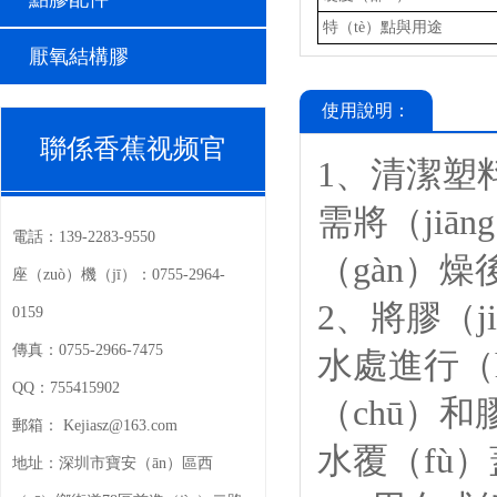
特（tè）點與用途
厭氧結構膠
使用說明：
聯係香蕉视频官
1、清潔塑
需將（jiā
電話：
139-2283-9550
（gàn）燥
座（zuò）機（jī）：
0755-2964-
2、將膠（j
0159
傳真：
0755-2966-7475
水處進行（
QQ：
755415902
（chū）和
郵箱：
Kejiasz@163.com
水覆（fù）
地址：
深圳市寶安（ān）區西