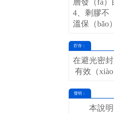
層發（fā）
4、剩膠不（
溫保（bǎo
貯存：
在避光密封通
有效（xià
聲明：
本說明書僅