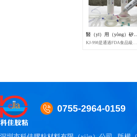
醫（yī）用（yòng）矽膠膠
KJ-998是通過FDA食品級認證、ISO10993測試認證、ROHS認證、REACH認證、低揮發VOC等，單組份（fèn）半流動透明（míng）室（shì）溫固（gù）化高強度粘接力的矽膠膠水。KJ-998膠水具有耐高低溫，抗（kàng）紫外線、耐化學介質、耐老化和優異的絕緣、防潮、抗震、耐電暈、抗漏電性（xìng）能。常用於室（shì）溫下成型矽膠粘（zhān）接矽膠、矽膠粘塑膠生產加工工藝。
0755-2964-0159
深圳市科佳膠粘材料有限（xiàn）公司
版權（