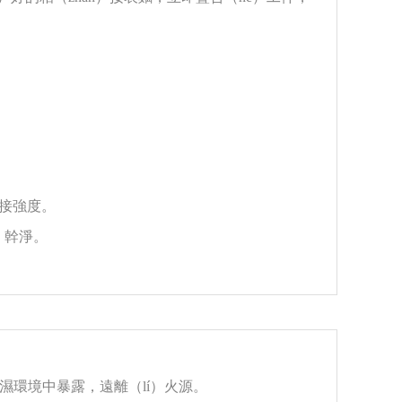
粘接強度。
）幹淨。
濕環境中暴露，遠離（lí）火源。