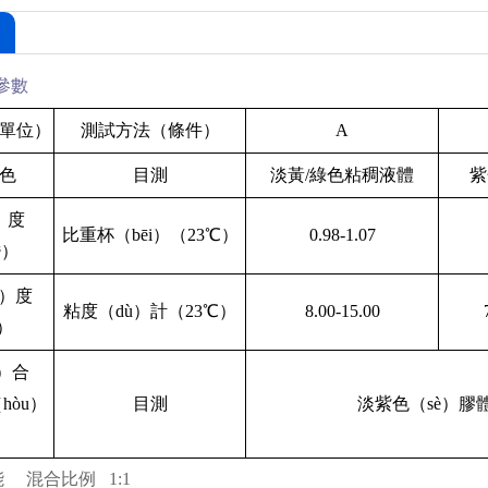
參數
單位）
測試方法（條件）
A
色
目測
淡黃/綠色粘稠液體
紫
）度
比重杯（bēi）（23℃）
0.98-1.07
³）
n）度
粘度（dù）計（23℃）
8.00-15.00
s）
n）合
hòu）
目測
淡紫色（sè）膠
能
混合比例
1:1