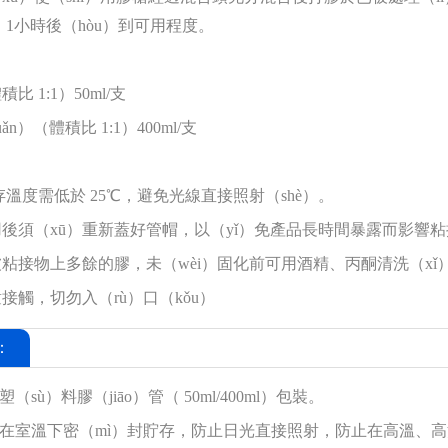
，1小時後（hòu）到可用程度。
體積比
1:1）50ml/支
uǎn）（體積比
1:1）400ml/支
存溫度需低於
25℃，避免光線直接照射（shè）。
後須（xū）重新蓋好管帽，以（yǐ）免產品長時間暴露而影響
粘接物上多餘的膠，未（wèi）固化前可用酒精、丙酮清洗（xǐ
接觸，切勿入（rù）口（kǒu）
：
（sù）料膠（jiāo）管（
50ml/400ml）包裝。
在室溫下密（mì）封貯存，防止日光直接照射，防止在高溫、高