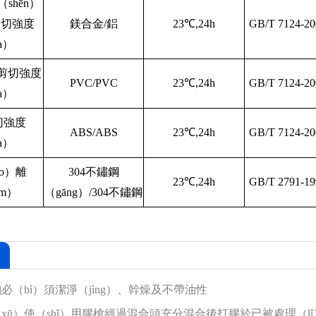
（shēn）
n）切強度
鎂合金/鋁
23℃,24h
GB/T 7124-20
a）
伸剪切強度
PVC/PVC
23℃,24h
GB/T 7124-20
a）
切強度
ABS/ABS
23℃,24h
GB/T 7124-20
a）
āo）離
304不鏽鋼
23℃,24h
GB/T 2791-19
mm）
（gāng）/304不鏽鋼
必（bì）須潔淨（jìng）、幹燥及不帶油性
xū）使（shǐ）用膠槍經過混合頭充分混合後打膠於已被處理（lǐ