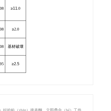
08
≥11
.0
08
≥
2.0
08
基材破壞
95
≥2.5
）好的粘（zhān）接表麵，立即疊合（hé）工件，