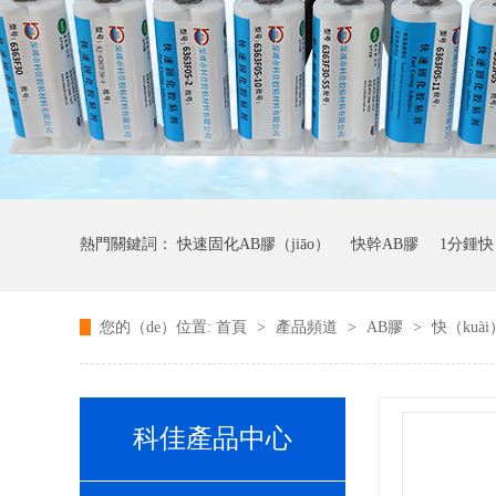
熱門關鍵詞：
快速固化AB膠（jiāo）
快幹AB膠
1分鍾快
您的（de）位置:
首頁
>
產品頻道
>
AB膠
>
快（kuà
科佳產品中心