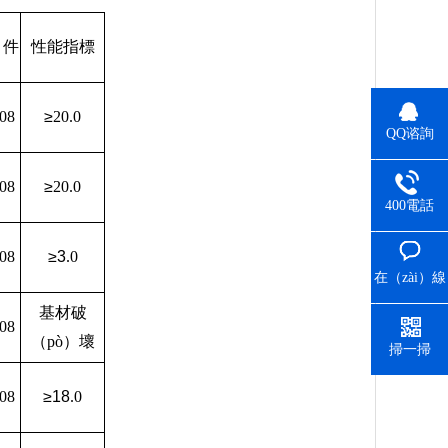
）件
性能指標
08
≥
20.0
QQ谘詢
08
≥
20.0
400電話
08
≥3
.0
在（zài）線
（xiàn）留
基材破
（liú）言
08
（pò）壞
掃一掃
08
≥18
.0