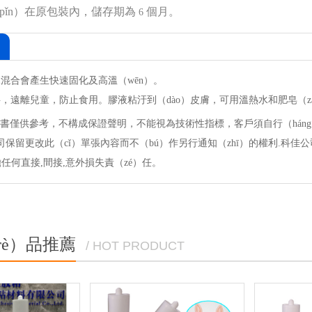
pǐn）在原包裝內，儲存期為
個月。
6
水混合會產生快速固化及高溫（wēn）。
，遠離兒童，防止食用。膠液粘汙到（dào）皮膚，可用溫熱水和肥皂（zà
書僅供參考，不構成保證聲明，不能視為技術性指標，客戶須自行（háng）
保留更改此（cǐ）單張內容而不（bú）作另行通知（zhī）的權利.科佳公
擔任何直接,間接,意外損失責（zé）任。
rè）品推薦
/ HOT PRODUCT