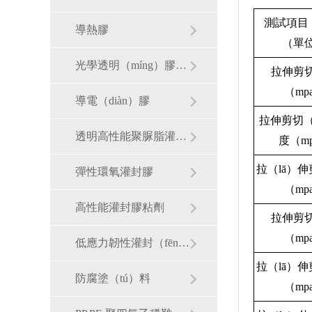
測試項目
導熱膠
（單
光學透明（míng）膠粘劑
拉伸剪
（mp
導電（diàn）膠
拉伸剪切（
透明高性能聚脲脂灌封膠
度（m
拉（lā）
彈性環氧灌封膠
（mp
高性能灌封膠粘劑
拉伸剪
（mp
低應力韌性灌封（fēng）料
拉（lā）
防腐塗（tú）料
（mp