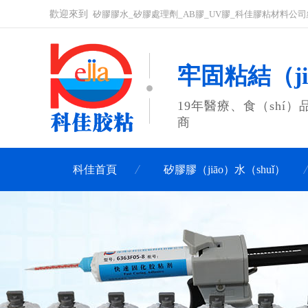
歡迎來到
矽膠膠水_矽膠處理劑_AB膠_UV膠_科佳膠粘材料公
牢固粘結（ji
19年醫療、食（shí
商
科佳首頁
矽膠膠（jiāo）水（shuǐ）
聯係科佳