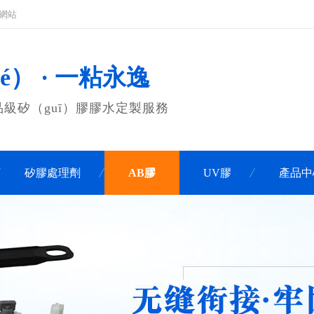
司網站
é） · 一粘永逸
）品級矽（guī）膠膠水定製服務
矽膠處理劑
AB膠
UV膠
產品中