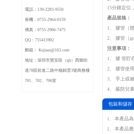
（men）
15分鍾定位
電話：
139-2283-9550
產品規格：
座機：
0755-2964-0159
1、
膠管（
傳真：
0755-2966-7475
2、
膠管（g
QQ：
755415902
注意事項：
郵箱：
Kejiasz@163.com
1、
膠
管貯
地址：
深圳市寶安區（qū）西鄉街
2、
膠管使用
道78區前進二路中糧錦雲3號商務樓
3、
手上或被
701、702、706室
4、
嚴防兒童
包裝和儲存
本產品為塑
1、
本產品應
2、