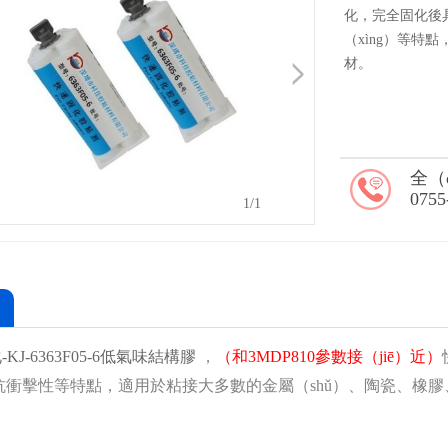
化，完全固化後具
（xìng）等特
材。
全（
0755
1
/1
KJ-6363F05-6低氣味結構膠
，
（和3MDP810參數接（jiē）近）
抗衝擊性等特點，適用於粘接大多數的金屬（shǔ）、陶瓷、橡