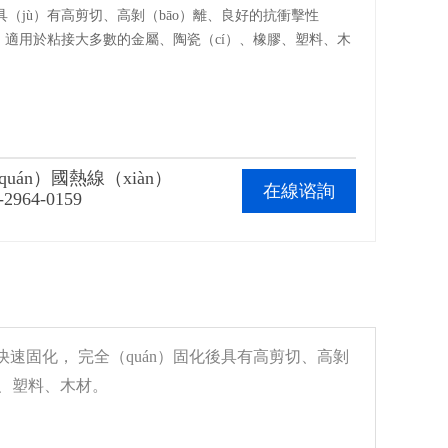
（jù）有高剪切、高剝（bāo）離、良好的抗衝擊性
點，適用於粘接大多數的金屬、陶瓷（cí）、橡膠、塑料、木
quán）國熱線（xiàn）
在線谘詢
-2964-0159
快速固化，
完全（quán）固化後具有高剪切、高剝
膠、塑料、木材。