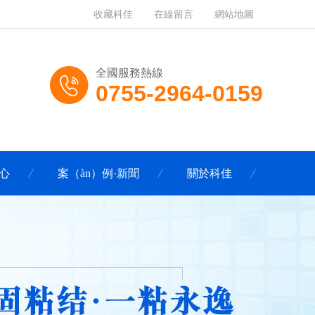
收藏科佳
在線留言
網站地圖
全國服務熱線
0755-2964-0159
心
案（àn）例·新聞
關於科佳