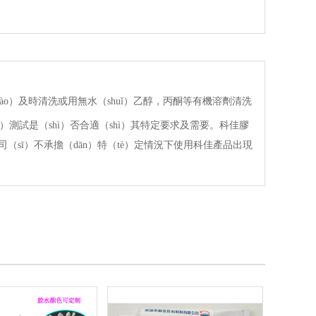
o）及時清洗或用無水（shuǐ）乙醇，丙酮等有機溶劑清洗
測試是（shì）否合適（shì）其特定要求及需要。科佳膠
司（sī）不承擔（dān）特（tè）定情況下使用科佳產品出現