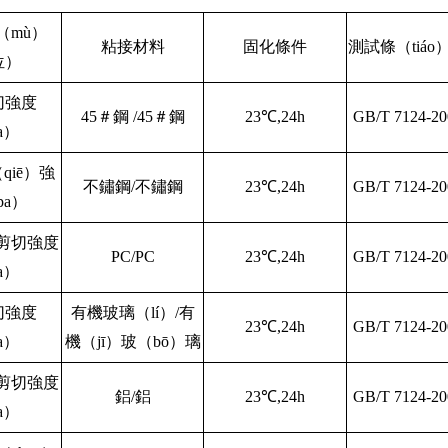
（mù）
粘接材料
固化條件
測試條（tiáo
位）
切強度
45
＃鋼
/45＃鋼
23℃,24h
GB/T 7124-20
a）
qiē）強
不鏽鋼/不鏽鋼
23℃,24h
GB/T 7124-20
pa）
伸剪切強度
PC/PC
23℃,24h
GB/T 7124-20
a）
切強度
有機玻璃（lí）/有
23℃,24h
GB/T 7124-20
a）
機（jī）玻（bō）璃
伸剪切強度
鋁/鋁
23℃,24h
GB/T 7124-20
a）