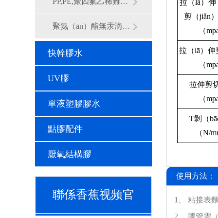
PP,PE,聚四氟乙稀難粘材料專用樹脂膠
拉（lā）伸
剪（jiǎ
聚氨（ān）酯無汞滴（dī）膠（jiāo）
（mp
拉（lā）
快幹膠水
（mp
UV膠
拉伸剪
（mp
單液塑膠膠水
T剝（b
點膠配件
（N/
厭氧結構膠
使用方法：
聯係香蕉视频官
1、
粘接表麵
2、
膠管需（