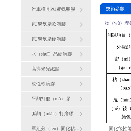
技術參數：
汽車模具PU聚氨酯膠
物（wù）理
PU聚氨脂軟滴膠
測試項目（
PU聚氨脂硬滴膠
外觀顏
水（shuǐ）晶硬滴膠
密（mì
（g/cm
高導光光纖膠
粘（zhā
改性軟滴膠
（pa.
平麵打磨（mó）膠
混（hú
（hé）後（
弧麵（miàn）打磨膠
顏色
固化後性
單組分（fèn）固化粘合膠