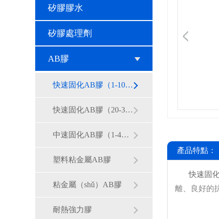
矽膠膠水
矽膠處理劑
AB膠
快速固化AB膠（1-10分（fèn）鍾）
快速固化AB膠（20-30分鍾）
中速固化AB膠（1-4小時）
產品特點：
塑料粘金屬AB膠
快速固化-
粘金屬（shǔ）AB膠
離、良好的
耐熱強力膠