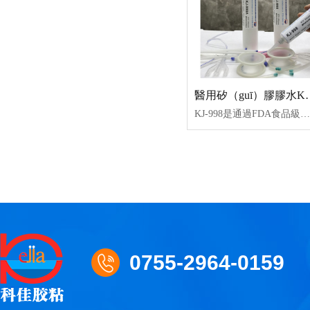
醫用矽（guī
KJ-998是通過FDA食品級認證、ISO10993測試認證、ROHS認證、REACH認證、低揮發VOC等，單（dān）組份半流動透明室溫（wēn）固化高強（qiáng）度粘接力（lì）的矽膠（jiāo）膠水。KJ-998膠水具有耐高低溫，抗紫外線、耐化學（xué）介質、耐老化和優異的絕緣、防潮、抗震、耐（nài）電暈、抗漏電性能。常（cháng）用於室溫下成型矽膠（jiāo）粘接矽（guī）膠、矽（guī）膠粘塑膠生產加工工藝。
0755-2964-0159