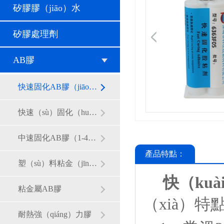
矽膠膠（jiāo）水
矽膠處理劑
AB膠
快速固化AB膠（jiāo）（1-10分（fèn）鍾）
快速（sù）固化（huà）AB膠（jiāo）（20-30分鍾）
中速固化AB膠（1-4小時）
產品特點：
塑（sù）料粘金（jīn）屬AB膠
快（ku
粘金屬AB膠
（xià）特
耐熱強（qiáng）力膠