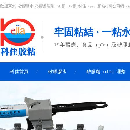
歡迎來到
矽膠膠水_矽膠處理劑_AB膠_UV膠_科佳（jiā）膠粘材料公司網（w
牢固粘結 · 一粘
19年醫療、食品（pǐn）級矽
科佳首頁
矽膠膠水
矽膠處（chù）理劑
聯係科佳