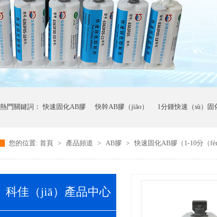
熱門關鍵詞：
快速固化AB膠
快幹AB膠（jiāo）
1分鍾快速（sù）固
您的位置:
首頁
>
產品頻道
>
AB膠
>
快速固化AB膠（1-10分（f
科佳（jiā）產品中心