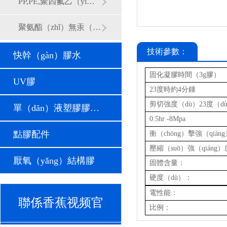
PP,PE,聚四氟乙（yǐ）稀難粘材料專用樹脂（zhī）膠
聚氨酯（zhǐ）無汞（gǒng）滴膠
技術參數：
快幹（gàn）膠水
固化凝膠時間（3g膠）
UV膠
23度時約4分鍾
剪切強度（dù）23度（dù
單（dān）液塑膠膠（jiāo）水（shuǐ）
0.5hr -8Mpa
點膠配件
衝（chōng）擊強（qián
壓縮（suō）強（qiáng
厭氧（yǎng）結構膠
固體含量：
硬度（dù）：
電性能：
聯係香蕉视频官
比例：