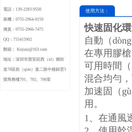
電話：
139-2283-9550
使用方法：
座機：
0755-2964-0159
快速固化環
傳真：
0755-2966-7475
自動（dò
QQ：
755415902
郵箱：
Kejiasz@163.com
在專用膠槍
地址：
深圳市寶安區西（xī）鄉街
可用時間（3
道78區前（qián）進二路中糧錦雲3
混合均勻，
號商務樓701、702、706室
加速固（g
用。
1、在通風
2、使用幹