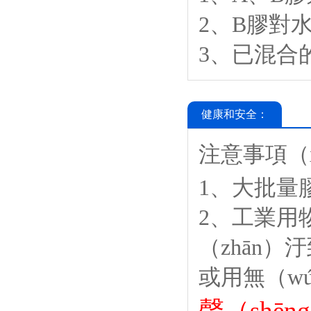
2、B膠對
3、已混合
健康和安全：
注意事項（x
1、大批量
2、工業用
（zhān）
或用無（w
聲（shē