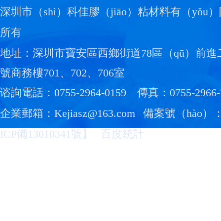
深圳市（shì）科佳膠（jiāo）粘材料有（yǒu
所有
地址：深圳市寶安區西鄉街道78區（qū）前進
號商務樓701、702、706室
谘詢電話：0755-2964-0159
傳真：0755-2966-
企業郵箱：Kejiasz@163.com
備案號（hào）
ICP備13010341號
】
百度統計