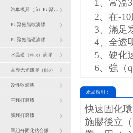
1、常溫30
汽車模具（jù）PU聚氨酯膠
2、在-10
PU聚氨脂軟滴膠
3、滿足
4、全透明
PU聚氨脂硬滴膠
5、硬化速
水晶硬（yìng）滴膠
6、強（qi
高導光光纖膠（jiāo）
改性軟滴膠
產品應用：
平麵打磨膠
快速固化環氧
弧麵打磨膠
施膠後立（l
單組分固化粘合膠