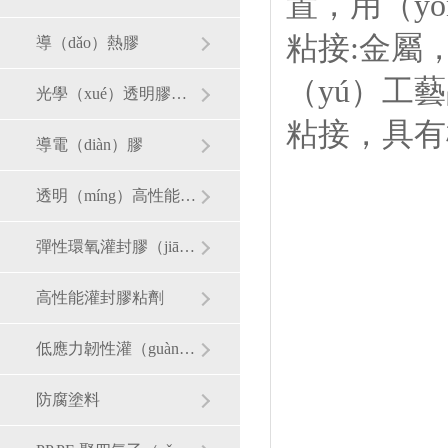
置，用（yò
粘接:金屬
導（dǎo）熱膠
（yú）工
光學（xué）透明膠粘劑
粘接，具有
導電（diàn）膠
透明（míng）高性能聚脲脂灌封膠
彈性環氧灌封膠（jiāo）
高性能灌封膠粘劑
低應力韌性灌（guàn）封料
防腐塗料