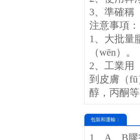
3、準確稱（
注意事項：
1、大批量
（wēn）。
2、工業用
到皮膚（f
醇，丙酮等
包裝和運輸：
1、A、B