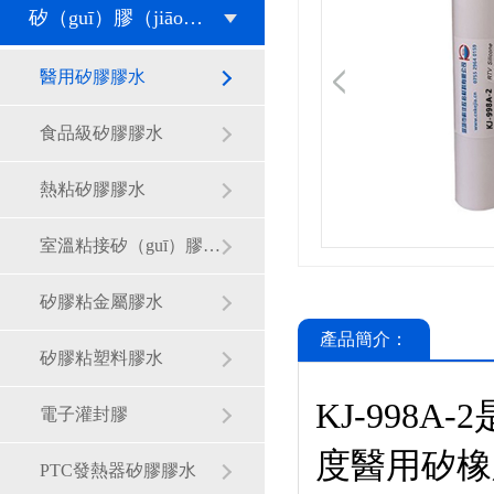
矽（guī）膠（jiāo）膠水
醫用矽膠膠水
食品級矽膠膠水
熱粘矽膠膠水
室溫粘接矽（guī）膠膠水
矽膠粘金屬膠水
產品簡介：
矽膠粘塑料膠水
KJ-998
電子灌封膠
度醫用矽橡
PTC發熱器矽膠膠水