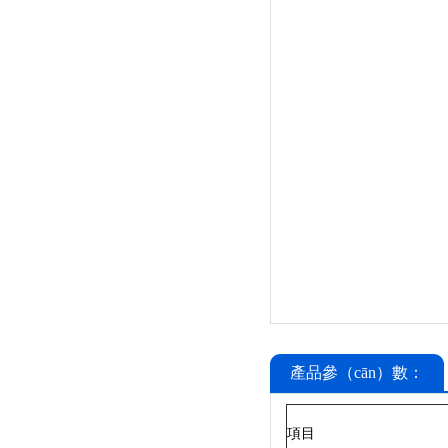
產品參（cān）數：
項目