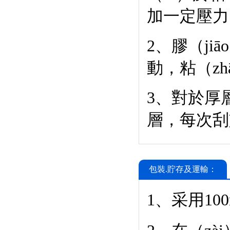
加一定壓力
2、膠（ji
動，粘（z
3、對於厚層
層，每次刮
包裝.貯存及運輸：
1、采用100