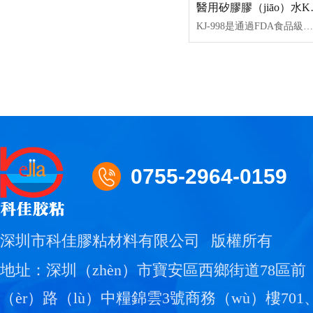
醫用矽膠
KJ-998是通過FDA食品級認證、ISO10993測試認證、ROHS認證、REACH認證、低揮發VOC等，單組份半流動透明（míng）室溫固化高強度（dù）粘接力的矽膠膠水。KJ-998膠水具有耐高低溫，抗紫外線、耐化學介質、耐老化和優異的絕緣、防潮、抗震、耐電（diàn）暈、抗漏電性能。常用於室溫下成型矽膠粘接矽膠、矽膠粘塑膠生產加工工藝。
0755-2964-0159
深圳市科佳膠粘材料有限公司
版權所有
地址：深圳（zhèn）市寶安區西鄉街道78區前（
（èr）路（lù）中糧錦雲3號商務（wù）樓701、