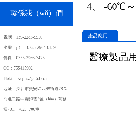
4、 -60
聯係我（wǒ）們
（men）
產品應用：
電話：
139-2283-9550
座機（jī）：
0755-2964-0159
醫療製品
傳真：
0755-2966-7475
QQ：
755415902
郵箱：
Kejiasz@163.com
地址：
深圳市寶安區西鄉街道78區
前進二路中糧錦雲3號（hào）商務
樓701、702、706室