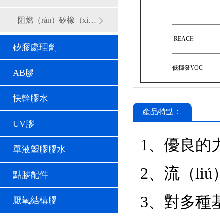
阻燃（rán）矽橡（xiàng）膠
REACH
矽膠處理劑
低揮發
VOC
AB膠
快幹膠水
產品特點：
UV膠
1、優良的力
單液塑膠膠水
2、流（li
點膠配件
3、對多種
厭氧結構膠