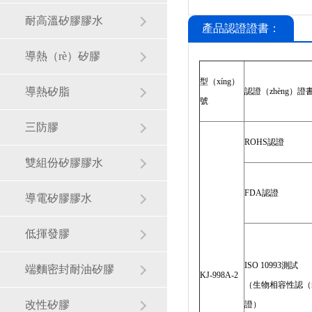
耐高溫矽膠膠水
產品認證證書：
導熱（rè）矽膠
型（xíng）
導熱矽脂
認證（zhèng）證
號
三防膠
ROHS認證
雙組份矽膠膠水
FDA認證
導電矽膠膠水
低揮發膠
ISO 10993測試
端麵密封耐油矽膠
KJ-998A-2
（生物相容性認（r
改性矽膠
證）