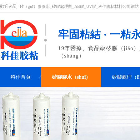
歡迎來到
矽（guī）膠膠水_矽膠處理劑_AB膠_UV膠_科佳膠粘材料公司網站
牢固粘結 · 一粘
19年醫療、食品級矽膠（jiāo
（shāng）
科佳首頁
矽膠膠水（shuǐ）
矽膠處理（l
聯係科佳