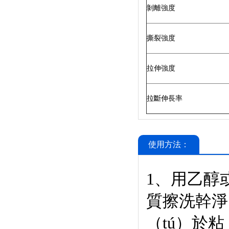
剝離強度
撕裂強度
拉伸強度
拉斷伸長率
使用方法：
1、用乙醇
質擦洗幹淨
（tú）於