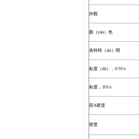
外觀
顏（yán）色
表幹時（shí）間
粘度（dù），
0.91/s
粘度，
101/s
邵
A硬度
密度