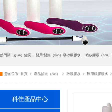
熱門關（guān）鍵詞：
醫用/醫療（liáo）級矽膠膠水
粘矽膠喉（hóu
您的位置:
首頁
>
產品頻道（dào）
>
矽膠膠水
>
醫用矽膠膠水
藍色矽（guī）膠顯影（yǐng）膠水
粘（zhān）矽（guī）膠呼吸管（gu
科佳產品中心