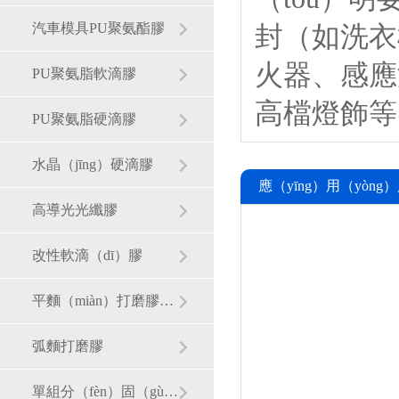
封（如洗衣
汽車模具PU聚氨酯膠
火器、感應
PU聚氨脂軟滴膠
高檔燈飾等
PU聚氨脂硬滴膠
水晶（jīng）硬滴膠
應（yīng）用（yòng
高導光光纖膠
改性軟滴（dī）膠
平麵（miàn）打磨膠（jiāo）
弧麵打磨膠
單組分（fèn）固（gù）化粘合膠