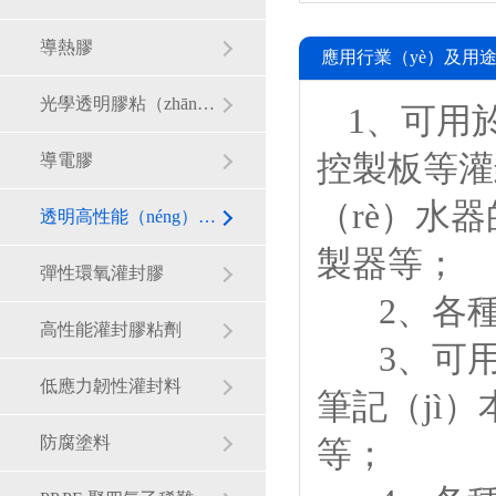
導熱膠
應用行業（yè）及用
光學透明膠粘（zhān）劑
1、可用
控製板等灌
導電膠
（rè）水
透明高性能（néng）聚脲脂灌封膠
製器等；
彈性環氧灌封膠
2、各種高
高性能灌封膠粘劑
3、可用作
低應力韌性灌封料
筆記（jì
防腐塗料
等；