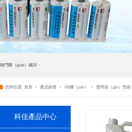
熱門關（guān）鍵詞：
您的位置:
首頁
>
產品頻道
>
AB膠（jiāo）
>
透明高（gāo）性能
科佳產品中心