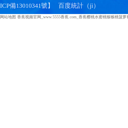
ICP備13010341號
】
百度統計（jì）
网站地图
香蕉视频官网_www.5555香蕉.com_香蕉樱桃水蜜桃猕猴桃