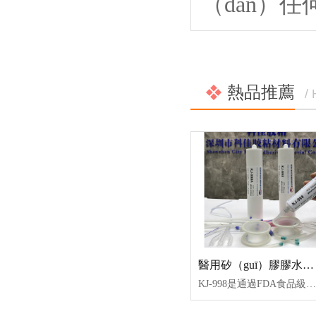
（dān）任
熱品推薦
/
醫用矽（guī）膠膠水（shuǐ）KJ-998
KJ-998是通過FDA食品級認證、ISO10993測（cè）試認證、ROHS認證、REACH認證、低揮發VOC等，單組份半流動透明室溫固（gù）化高強度粘接力的矽膠膠水（shuǐ）。KJ-998膠水（shuǐ）具有耐高低溫，抗紫外線、耐化學介（jiè）質、耐老化（huà）和優（yōu）異（yì）的絕緣、防潮（cháo）、抗震、耐（nài）電（diàn）暈、抗漏電（diàn）性（xìng）能。常用於室溫下成型矽（guī）膠粘接矽膠、矽膠粘塑膠生產（chǎn）加工工藝（yì）。