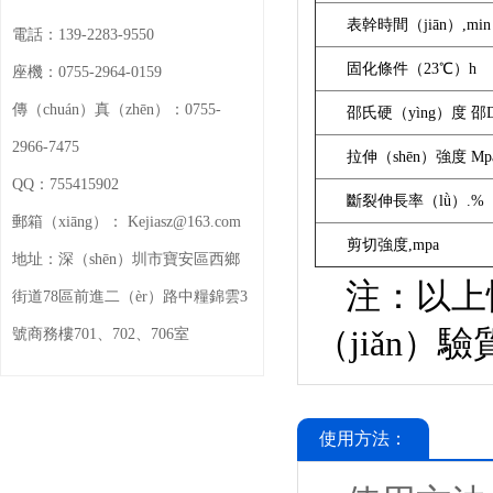
表幹時間（jiān）
,min
電話：
139-2283-9550
固化條件（
23℃）h
座機：
0755-2964-0159
傳（chuán）真（zhēn）：
0755-
邵氏硬（yìng）度
邵
2966-7475
拉伸（shēn）強度
Mp
QQ：
755415902
斷裂伸長率（lǜ）
.%
郵箱（xiāng）：
Kejiasz@163.com
剪切強度
,mpa
地址：
深（shēn）圳市寶安區西鄉
注：以上
街道78區前進二（èr）路中糧錦雲3
（jiǎn）
號商務樓701、702、706室
使用方法：