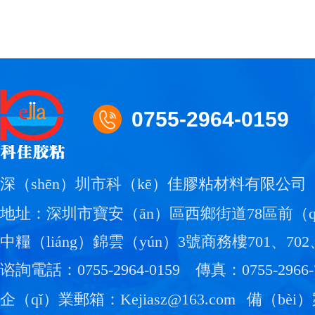
0755-2964-0159
深（shēn）圳市科（kē）佳膠粘材料有限公司
地址：深圳市寶安（ān）區西鄉街道78區前（q
中糧（liáng）錦雲（yún）3號商務樓701、702
谘詢電話：0755-2964-0159
傳真：0755-2966-
企（qǐ）業郵箱：Kejiasz@163.com
備（bèi