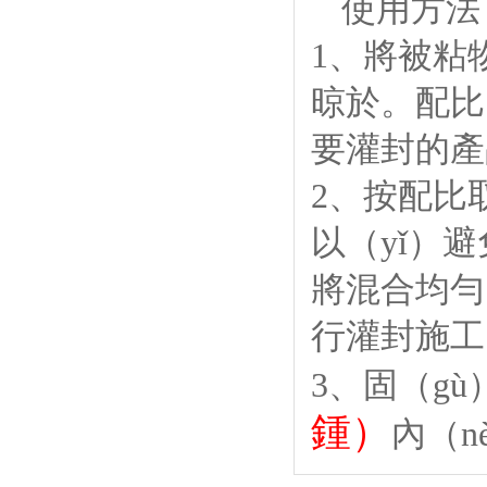
使用方法
1、將被粘物
晾於。配比（
要灌封的產
2、按配比
以（yǐ）
將混合均勻
行灌封施工
3、固（g
鍾）
內（n