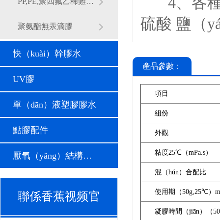
4、各種耐
PP,PE,聚四氟乙稀難粘材料專用樹脂膠
硫酸 鹽（y
聚氨酯無汞滴膠
快（kuài）幹膠水
產品參數：
UV膠
項目
單（dān）液塑膠膠水
組份
點膠配件
外觀
粘度
25℃（mPa.s）
厭氧（yǎng）結構（gòu）膠
混（hún）合配比
使用期（
50g,25℃）m
聯係香蕉视频官
凝膠時間（jiān）（
5