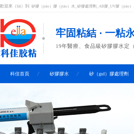
歡迎來（lái）到
矽膠（jiāo）膠（jiāo）水_矽膠處理劑_AB膠_UV膠（jiā
牢固粘結 · 一粘
19年醫療、食品級矽膠膠水定（
科佳首頁
矽膠膠水
矽（guī）膠處理劑
關於科佳
聯係科佳