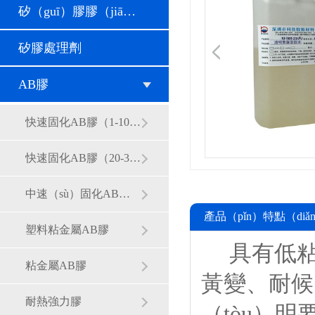
矽（guī）膠膠（jiāo）水
矽膠處理劑
AB膠
快速固化AB膠（1-10分（fèn）鍾）
快速固化AB膠（20-30分鍾）
中速（sù）固化AB膠（1-4小時）
產品（pǐn）特點（diǎ
塑料粘金屬AB膠
具有低粘度
粘金屬AB膠
黃變、耐候
耐熱強力膠
（tòu）