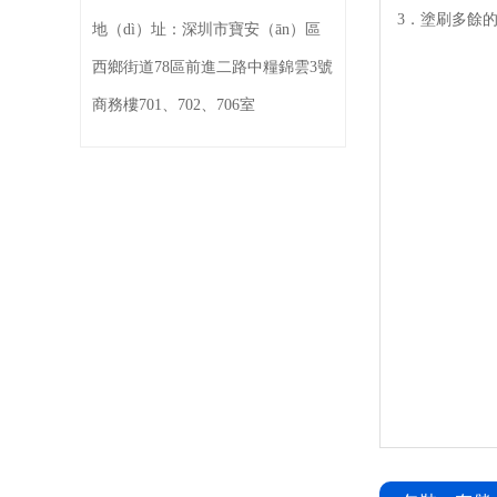
3．塗刷多餘
地（dì）址：
深圳市寶安（ān）區
西鄉街道78區前進二路中糧錦雲3號
商務樓701、702、706室