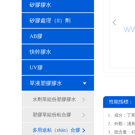
矽膠膠水
矽膠處理（lǐ）劑
AB膠
快幹膠水
UV膠
單液塑膠膠水
水劑單組份塑膠膠水
性能指標：
塑膠單組份粘合膠
1、成分：丁苯
2、外觀：淺
多用途粘（zhān）合膠
3、固含量：4