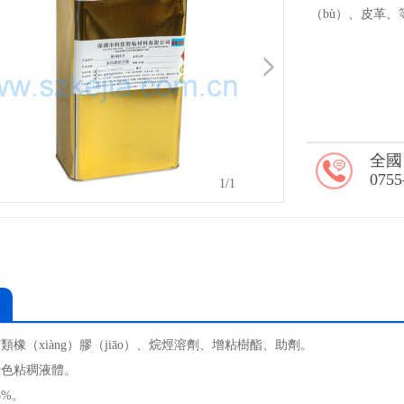
（bù）、皮革、
全國
0755
1
/1
類橡（xiàng）膠（jiāo）、烷烴溶劑、增粘樹酯、助劑。
黃色粘稠液體。
5%。