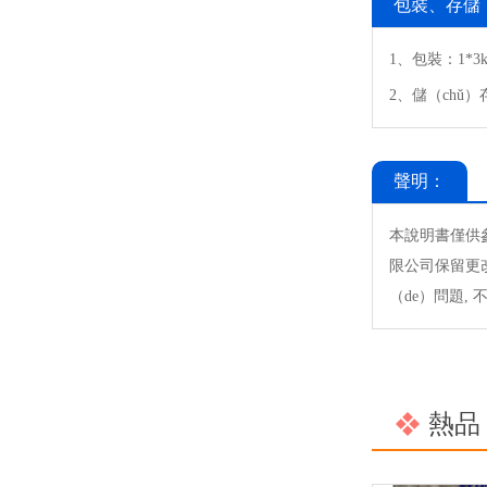
包裝、存儲
1、包裝：1*3
2、儲（ch
聲明：
本說明書僅供
限公司保留更改
（de）問題,
熱品