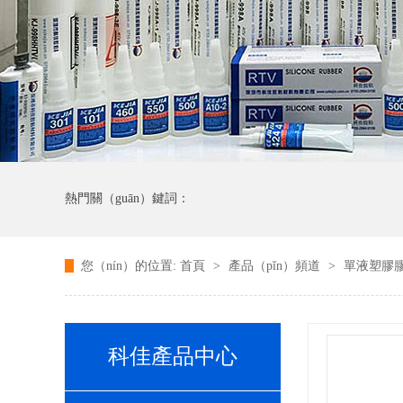
熱門關（guān）鍵詞：
您（nín）的位置:
首頁
>
產品（pǐn）頻道
>
單液塑膠
科佳產品中心