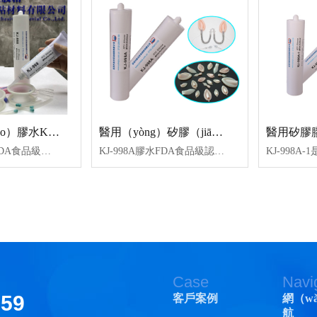
醫用矽膠（jiāo）膠水KJ-998
醫用（yòng）矽膠（jiāo）膠水KJ-998A
醫用矽膠膠水
KJ-998是通過FDA食品級認證、ISO10993測試認證、ROHS認證、REACH認證、低（dī）揮發VOC等，單組份半流動透明室溫固化高強度粘接力的矽膠膠水。KJ-998膠水具有耐高低溫（wēn），抗紫（zǐ）外線、耐化學介質、耐老化和優異的絕緣、防潮、抗震、耐電暈、抗漏電性能（néng）。常用於室溫下成型矽膠粘接（jiē）矽膠、矽膠粘塑（sù）膠（jiāo）生產加工（gōng）工藝。
KJ-998A膠水FDA食品級認證、ISO10993測試認證、ROHS認證、REACH認證、低揮發VOC等；為單（dān）組份半流動透明室溫固化高強度粘接力的（de）矽（guī）膠膠（jiāo）水。KJ-998A膠水具有耐高低溫，抗紫外線、耐化學介質、耐老化和優（yōu）異的絕緣、防（fáng）潮、抗震、耐電暈、抗漏電性能。常用（yòng）於室溫下和成型矽膠、塑膠、金屬等材質粘接、灌封生產工藝。
Case
Navi
159
客戶案例
網（w
航