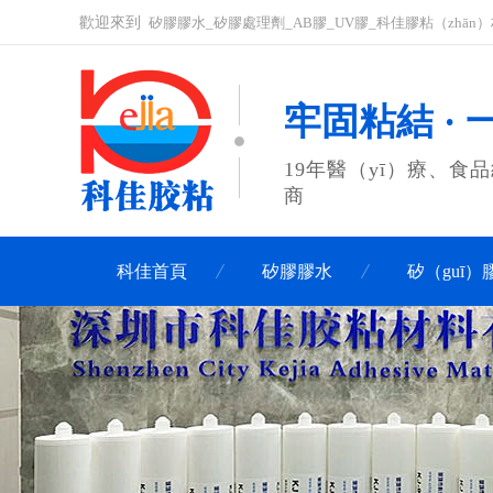
歡迎來到
矽膠膠水_矽膠處理劑_AB膠_UV膠_科佳膠粘（zhān
牢固粘結 · 
19年醫（yī）療、食
商
科佳首頁
矽膠膠水
矽（guī
聯係科佳