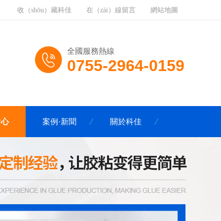
收（shōu）藏科佳
在（zài）線留言
網站地圖
全國服務熱線
0755-2964-0159
中心
案例·新聞
關於科佳