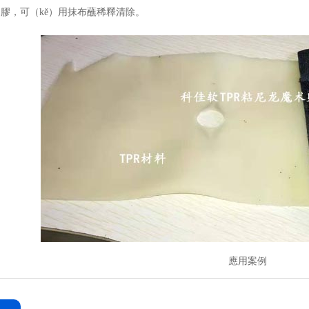
的膠，可（kě）用抹布蘸稀釋清除。
應用案例