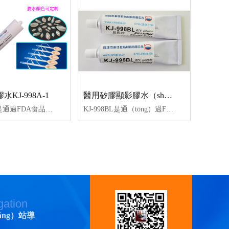
KJ-998A-1
醫用矽膠顯影膠水（shuǐ）KJ-998BL
KJ-998A-1是通過FDA食品級認證（zhèng）、ISO10993測試認證、ROHS認證、REACH認證、低揮發VOC等（děng）；具有耐高低溫，抗紫外線、耐化學介（jiè）質、耐老化（huà）和優異（yì）的絕緣、防潮、抗震、耐電暈（yūn）、抗漏（lòu）電（diàn）性能。常用於室（shì）溫下成型矽膠粘接矽膠、矽（guī）膠粘塑膠生（shēng）產加工工藝。
KJ-998BL是通（tōng）過FDA食品級認證、ISO10993測試（shì）認證、ROHS認證、REACH認證、低揮發VOC等（děng），為單組份蘭色、藍色、淡藍色（sè）矽膠膠水。常用於醫用矽膠導管（guǎn）上（shàng），起到（dào）堵頭、粘（zhān）接、灌封（fēng）、密封等作用。
gation
ǎng）站導