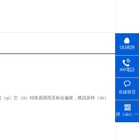
QQ谘詢
400電話
在線留言
其（qí）它（tā）特殊原因而至粘合偏差，務請及時（shí）
掃（sǎo）一
掃