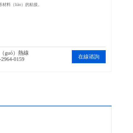
等材料（liào）的粘接。
（guó）熱線
在線谘詢
-2964-0159