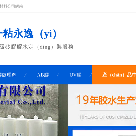
）材料公司網站
一粘永逸（yì）
品級矽膠膠水定（dìng）製服務
）膠處理劑
AB膠
UV膠
產（chǎn）品