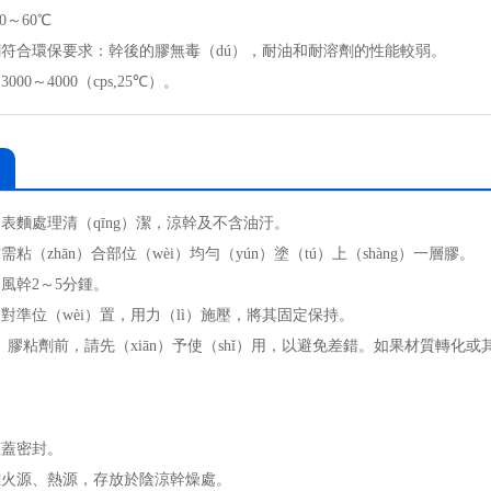
0～60℃
劑符合環保要求：幹後的膠無毒（dú），耐油和耐溶劑的性能較弱。
000～4000（cps,25℃）。
表麵處理清（qīng）潔，涼幹及不含油汙。
粘（zhān）合部位（wèi）均勻（yún）塗（tú）上（shàng）一層膠。
風幹2～5分鍾。
對準位（wèi）置，用力（lì）施壓，將其固定保持。
n）膠粘劑前，請先（xiān）予使（shǐ）用，以避免差錯。如果材質轉化或
。
罐蓋密封。
離火源、熱源，存放於陰涼幹燥處。