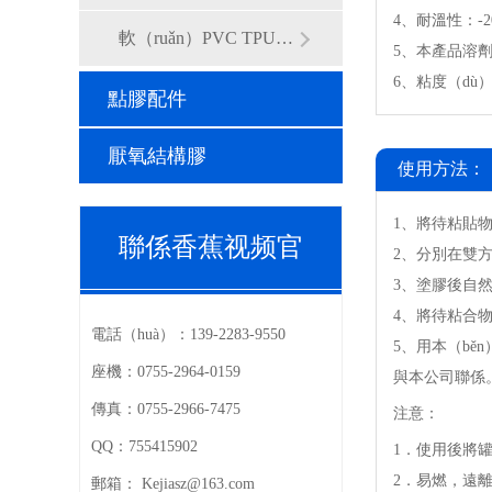
4、耐溫性：-2
軟（ruǎn）PVC TPU粘合膠
5、本產品溶
6、粘度（dù）3
點膠配件
厭氧結構膠
使用方法：
1、將待粘貼物
聯係香蕉视频官
2、分別在雙方需
3、塗膠後自然
4、將待粘合物
（men）
電話（huà）：
139-2283-9550
5、用本（bě
座機：
0755-2964-0159
與本公司聯係
傳真：
0755-2966-7475
注意：
QQ：
755415902
1．使用後將
2．易燃，遠
郵箱：
Kejiasz@163.com