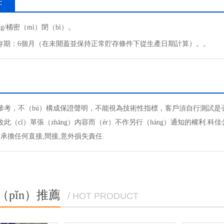
：
kg/桶密（mì）閉（bì）。
ǔ）存期：6個月（在未開蓋並保持正常貯存條件下從生產日期計算）。。
參考，不（bú）構成保證聲明，不能視為技術性指標，客戶須自行測試是否合
此（cǐ）單張（zhāng）內容而（ér）不作另行（háng）通知的權利.科
 不承擔任何直接,間接,意外損失責任.
（pǐn）推薦
/ HOT PRODUCT