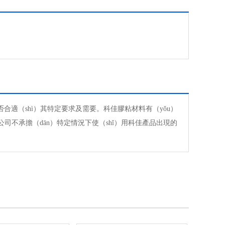
適（shì）其特定要求及需要。科佳膠粘材料有（yǒu）
佳公司不承擔（dān）特定情況下使（shǐ）用科佳產品出現的