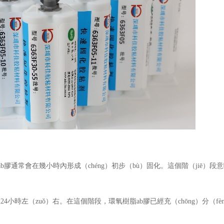
ab
膠通常會在幾小時內形成（chéng）初步（bù）固化。這個階（jiē）段
在
24
小時
左（zuǒ）右。在這個階段，環氧樹脂
ab
膠已經充（chōng）分（f