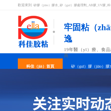
歡迎來到
矽膠（jiāo）膠水_矽（guī）膠處理劑_AB膠_UV膠
牢固粘（zhā
逸
19年醫（yī）療、食
商
科佳（jiā）首頁
矽（guī）膠（jiāo）膠
關於科佳
聯係（xì）科佳