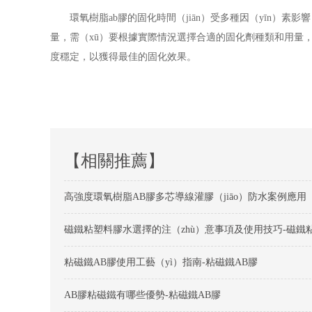
環氧樹脂
ab
膠的固化時間（jiān）受多種因（yīn）
量，需（xū）要根據實際情況選擇合適的固化劑種類和用量，
度穩定，以獲得最佳的固化效果。
【相關推薦】
高強度環氧樹脂AB膠多芯導線灌膠（jiāo）防水案例應用
磁鐵粘塑料膠水選擇的注（zhù）意事項及使用技巧-磁鐵
粘磁鐵AB膠使用工藝（yì）指南-粘磁鐵AB膠
AB膠粘磁鐵有哪些優勢-粘磁鐵AB膠