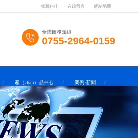
收藏科佳
在線留言
網站地圖
全國服務熱線
0755-2964-0159
產（chǎn）品中心
案例·新聞