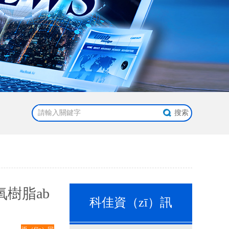
氧樹脂ab
科佳資（zī）訊