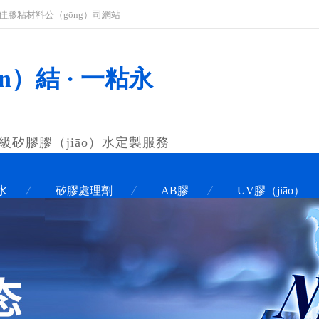
_科佳膠粘材料公（gōng）司網站
n）結 · 一粘永
品級矽膠膠（jiāo）水定製服務
水
矽膠處理劑
AB膠
UV膠（jiāo）