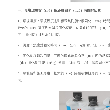
一、影響環氧樹（shù）脂
ab
膠固化（huà）時間的因素
1
、
環境溫度：環境溫度是影響環氧樹脂
ab
膠固化（huà）時
較低的（de）溫度則會減緩固化反應，使固化時間延（yán）
下，固化時間通常為
24
小時。
2
、
濕度：濕度對固化時間（jiān）也有一定影響。濕（shī）度
3
、
固化劑種類和用量：不同的固化劑具有不（bú）同的反應
（de）固化劑可能（néng）會導（dǎo）致（zhì）膠液固化
4
、
膠體積和施工厚度：較大的（de）膠體積和較厚的（de）
間。