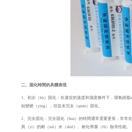
二、固化時間的具體表現
1
、
初步（bù）固化：在適宜的溫度和濕度條件下，環氧樹脂
始變硬（yìng），但並未完全（quán）固化。
2
、
完全固化：完全固化（huà）的時間通常需要更長，常常
異（yì）的耐（nài）水（shuǐ）、耐化學腐（fǔ）蝕等性能。