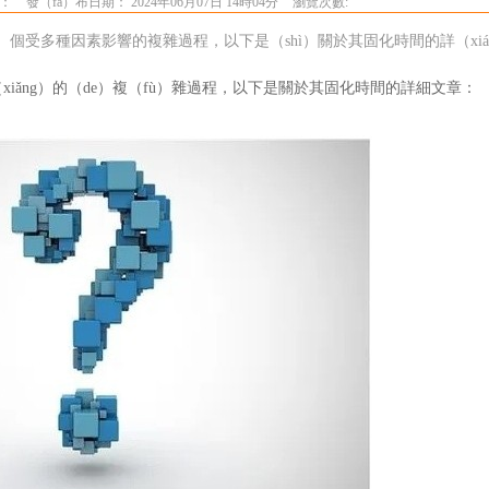
源：
發（fā）布日期： 2024年06月07日 14時04分
瀏覽次數:
yī）個受多種因素影響的複雜過程，以下是（shì）關於其固化時間的詳（xiá
xiǎng）的（de）複（fù）雜過程，以下是關於其固化時間的詳細文章：