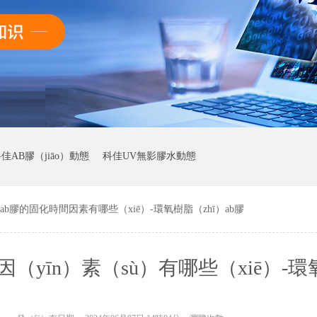
佳AB膠（jiāo）動態
科佳UV無影膠水動態
b膠的固化時間因素有哪些（xiē）-環氧樹脂（zhī）ab膠
yīn）素（sù）有哪些（xiē）-環
膠