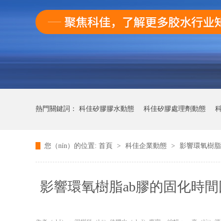
熱門關鍵詞：
科佳矽膠膠水動態
科佳矽膠處理劑動態
科
您（nín）的位置:
首頁
>
科佳企業動態
>
影響環氧樹脂a
科佳快（kuài）幹（gàn）膠動態
影響環氧樹脂ab膠的固化時間因（