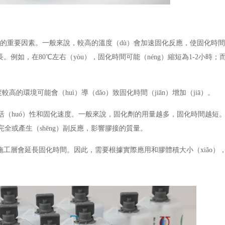
間的重要因素。一般來說，較高的溫度（dù）會加速固化反應，使固化時間
長。例如，在
8
0
℃左右（yòu），固化時間可能（néng）縮短為
1-2
小時；而
較高的環境可能會（huì）導（dǎo）致固化時間（jiān）增加（jiā）。
活（huó）性和固化速度。一般來說，固化劑的用量越多，固化時間越短
不完全或產生（shēng）副反應，影響膠接的質量。
施工層會延長固化時間。因此，需要根據實際應用和膠體積大小（xiǎo）