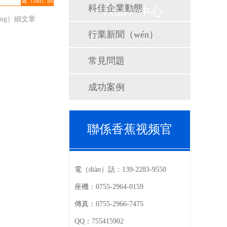
返（fǎn）回
科佳企業動態
（xùn）中心
列表
ng）細文章
行業新聞（wén）
常見問題
成功案例
聯係香蕉视频官
電（diàn）話：
139-2283-9550
座機：
0755-2964-0159
傳真：
0755-2966-7475
QQ：
755415902