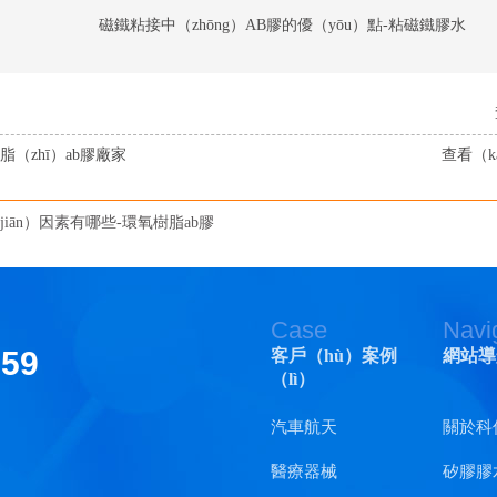
磁鐵粘接中（zhōng）AB膠的優（yōu）點-粘磁鐵膠水
脂（zhī）ab膠廠家
查看（k
jiān）因素有哪些-環氧樹脂ab膠
Case
Navi
159
客戶（hù）案例
網站導
（lì）
汽車航天
關於科
醫療器械
矽膠膠