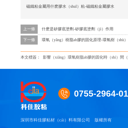
磁鐵粘金屬用什麽膠水（shuǐ）粘-磁鐵粘金屬膠水
上一條
什麽是矽膠底塗劑-矽膠底塗劑（jì）作用
下一條
環氧（yǎng）樹脂ab膠的固化原理-環氧樹（shù）
本文標簽：
影響（xiǎng）環氧樹脂ab膠的固化時（shí）間（
0755-2964-0
深圳市科佳膠粘材（cái）料有限公司
版權所有