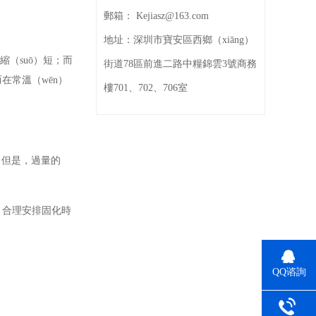
郵箱：
Kejiasz@163.com
地址：
深圳市寶安區西鄉（xiāng）
縮（suō）短；而
街道78區前進二路中糧錦雲3號商務
在常溫（wēn）
樓701、702、706室
。但是，過量的
，合理安排固化時
QQ谘詢