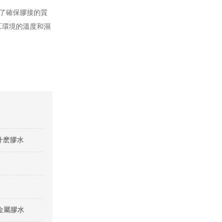
為了確保膠接的質
工環境的溫度和濕
什麽膠水
金屬膠水