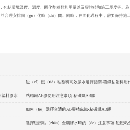
素影響，包括環境溫度、濕度、固化劑種類和用量以及膠體積和施工厚度等。
並合理安排固（gù）化時（shí）間。同時，在固化過程中，需要保持施
磁（cí）鐵（tiě）粘塑料高效膠水選擇指南-磁鐵粘塑料用
粘塑料膠水
粘磁鐵AB膠使用注意事項-粘磁鐵AB膠
如何（hé）選擇合適的AB膠粘磁鐵-粘磁鐵AB膠
選擇磁鐵粘（zhān）金屬膠水時的（de）注意事項-磁鐵粘