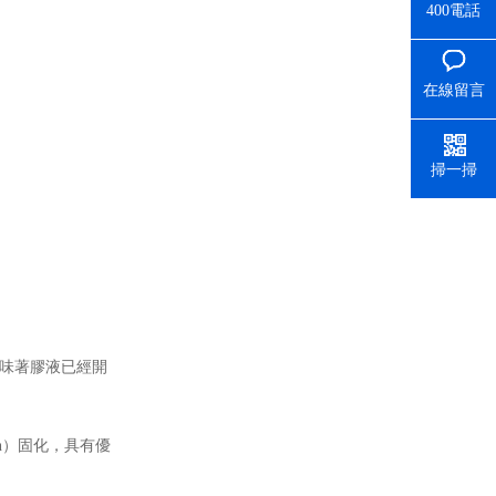
400電話
在線留言
掃一掃
意味著膠液已經開
èn）固化，具有優