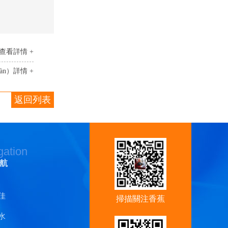
查看詳情 +
àn）詳情 +
返回列表
gation
航
佳
掃描關注香蕉
水
视频官