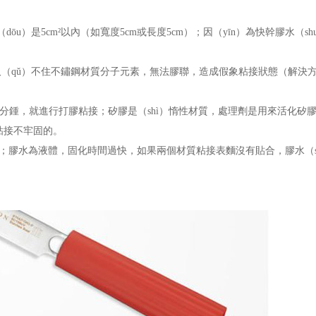
dōu）是
5cm
²以內（如寬度
5cm
或長度
5cm
）；因（yīn）為快幹膠水（shu
抓取（qǔ）不住不鏽鋼材質分子元素，無法膠聯，造成假象粘接狀態（解決
分鍾，就進行打膠粘接；矽膠是（shì）惰性材質，處理劑是用來活化矽膠（
是粘接不牢固的。
力；膠水為液體，固化時間過快，如果兩個材質粘接表麵沒有貼合，膠水（s