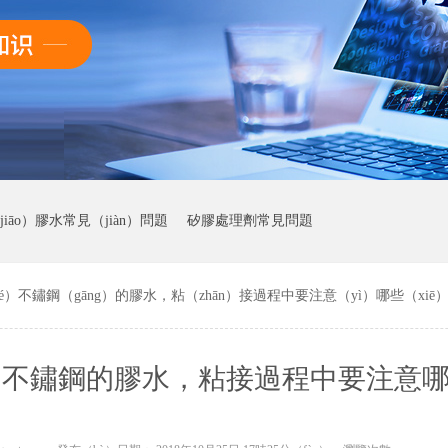
iāo）膠水常見（jiàn）問題
矽膠處理劑常見問題
）不鏽鋼（gāng）的膠水，粘（zhān）接過程中要注意（yì）哪些（xiē
é）不鏽鋼的膠水，粘接過程中要注意
（jiē）？