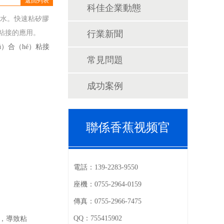
返回列表
科佳企業動態
膠水。快速粘矽膠
合粘接的應用。
行業新聞
）合（hé）粘接
常見問題
成功案例
聯係香蕉视频官
電話：
139-2283-9550
座機：
0755-2964-0159
傳真：
0755-2966-7475
QQ：
755415902
了，導致粘