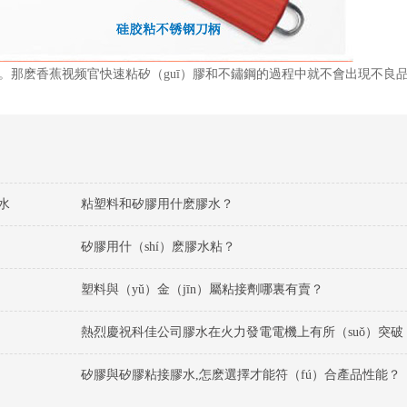
。那麽香蕉视频官快速粘矽（guī）膠和不鏽鋼的過程中就不會出現不良
水
粘塑料和矽膠用什麽膠水？
矽膠用什（shí）麽膠水粘？
塑料與（yǔ）金（jīn）屬粘接劑哪裏有賣？
熱烈慶祝科佳公司膠水在火力發電電機上有所（suǒ）突破
矽膠與矽膠粘接膠水,怎麽選擇才能符（fú）合產品性能？