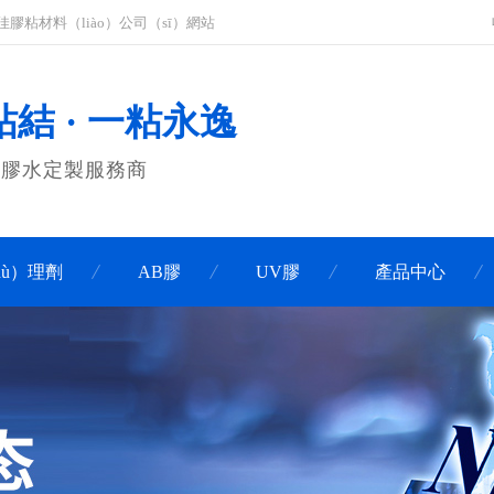
佳膠粘材料（liào）公司（sī）網站
結 · 一粘永逸
膠膠水定製服務商
hù）理劑
AB膠
UV膠
產品中心