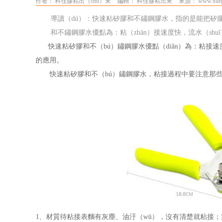
作者： 科佳膠粘出（chū）來
編輯： 科佳膠粘出來
來源： www.xueg
導讀（dú）：快速粘矽膠和不鏽鋼膠水，指的是能把矽膠
和不鏽鋼膠水優點為：粘（zhān）接速度快，流水（shu
快速粘矽膠和不（bú）鏽鋼膠水優點（diǎn）為：粘接
的應用。
快速粘矽膠和不（bú）鏽鋼膠水，粘接過程中要注意那
1
、材質待粘接表麵有灰塵、油汙（wū），沒有清楚就粘接；塗