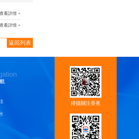
查看詳情 +
查看詳情 +
返回列表
gation
航
佳
掃描關注香蕉
水
视频官