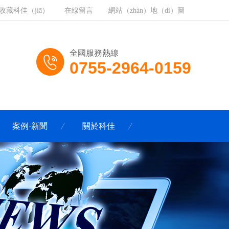
收藏科佳（jiā）
在線留言
網站（zhàn）地（dì）圖
全國服務熱線
0755-2964-0159
案例·新聞
關於科佳