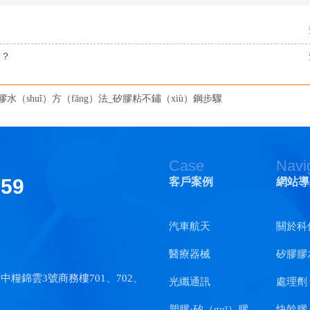
辦？
水（shuǐ）方（fāng）法_矽膠粘不鏽（xiù）鋼步驟
Case
Navi
159
客戶案例
網站導
汽車航天
關於科
醫療器械
矽膠膠
中糧錦雲3號商務樓701、702、
光纖通訊
處理劑
塑膠·矽（guī）膠
快幹膠