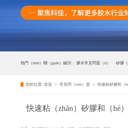
熱門（mén）關（guān）鍵詞：
膠水常見問題（tí）
矽膠（j
您的位置:
首頁
>
常見問（wèn）題
>
快速粘矽膠和（hé
AB膠常見問題
快幹膠膠常見問題
快速粘（zhān）矽膠和（h