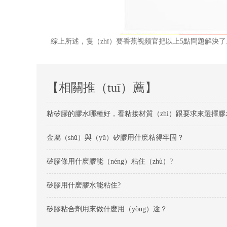
綜上所述，隻（zhī）要香蕉视频官把以上
5
點問題解決了
【相關推（tuī）薦】
粘矽膠的膠水哪種好，看粘接材質（zhì）跟要求來選擇膠
金屬（shǔ）與（yǔ）矽膠用什麽粘得牢固？
矽膠條用什麽膠能（néng）粘住（zhù）?
矽膠用什麽膠水能粘住?
矽膠粘合劑用來做什麽用（yòng）途？