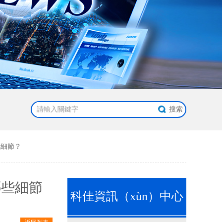
）細節？
哪些細節
科佳資訊（xùn）中心