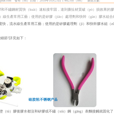
mat.com
發布（bù）日期： 2018年10月25日 17時25分（fèn）
瀏覽次數:
和不鏽鋼材質快（kuài）速粘接牢固，達到撕扯材質破（pò）損效果的
ǐ）線生產常用工藝；使用的是矽膠（jiāo）處理劑和快幹（gàn）膠水組
速度快，流水線生產常用工藝；使用的是矽膠處理劑（jì）和快幹膠水組（zǔ
些細節
?
詳見如下：
（tú）膠後膠水都沒和矽膠或不鏽（xiù）鋼（gāng）表麵接觸就固化