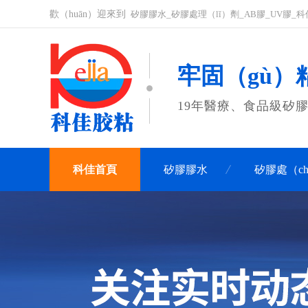
歡（huān）迎來到
矽膠膠水_矽膠處理（lǐ）劑_AB膠_UV膠_科
牢固（gù）粘
19年醫療、食品級矽
科佳首頁
矽膠膠水
矽膠處（c
聯係科佳