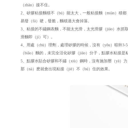
（zhān）接不住。
2
、矽膠粘接麵積不（bú）能太大，一般粘接麵（miàn）積都（
易發（fā）硬，發脆，麵積過大會掉落。
3
、粘接的不鏽鋼表麵，不能太光滑，太光滑膠（jiāo）水
滑麵即（jí）可）。
4
、用處（chù）理劑，處理矽膠的時候，沒有（yǒu）晾幹
3-5
（biǎo）麵的，未完全活化矽膠（jiāo）分子，點膠水粘接
5
、點膠水貼合矽膠和不鏽（xiù）鋼時，沒有施加壓（yā）
那（nà）麽就會出現粘接（jiē）不（bú）住的效果。