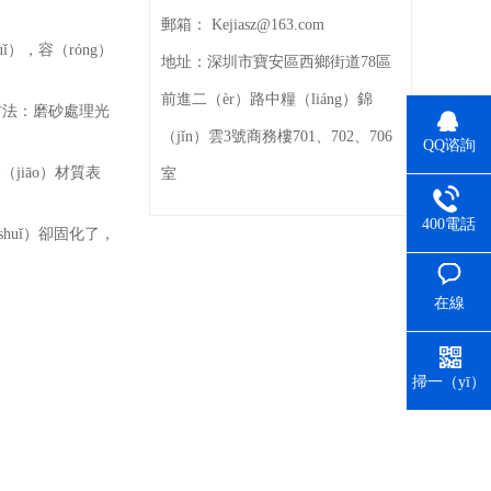
郵箱：
Kejiasz@163.com
ǐ），容（róng）
地址：
深圳市寶安區西鄉街道78區
前進二（èr）路中糧（liáng）錦
方法：磨砂處理光
（jǐn）雲3號商務樓701、702、706
QQ谘詢
jiāo）材質表
室
400電話
huǐ）卻固化了，
在線
（xiàn）留
言
掃一（yī）
掃