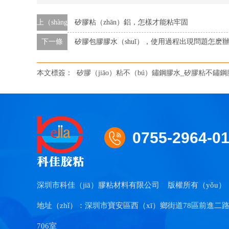
上（shàng）一條
矽膠粘（zhān）鋁，怎樣才能粘牢固
下一條
矽膠包膠膠水（shuǐ），使用過程出現問題怎麽
本文標簽：
矽膠（jiāo）粘不（bú）鏽鋼膠水_矽膠粘不鏽鋼膠
0755-2964-0
深圳市科佳（jiā）膠粘材料有限公司
版權所有（yǒu）
地址（zhǐ）：深圳市寶安區西（xī）鄉街道78區前進二路
706室