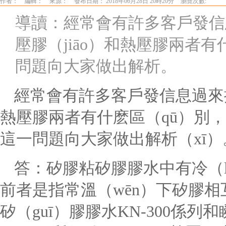
作者：
編輯：
來源：
發布日期： 2018年06月28日 20時20分
瀏覽次數:
導讀：經常會有許多客戶發信
壓膠（jiāo）和熱壓膠兩者
問題向大家做出解析。
經常會有許多客戶發信息過來
熱壓膠兩者有什麽區（qū）別，下
這一問題向大家做出解析（xī）
答：矽膠粘矽膠膠水中有冷（lě
前者是指常溫（wēn）下矽膠相
矽（guī）膠膠水KN-300係列