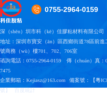
0755-2964-0159
深（shēn）圳市科（kē）佳膠粘材料有限公司
地址：深圳市寶安（ān）區西鄉街道78區前進
號商務（wù）樓701、702、706室
谘詢電話：0755-2964-0159
傳（chuán）真：07
7475
企業郵箱：Kejiasz@163.com
備案號：【
粵IC
號
】
百度統計