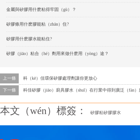
金屬與矽膠用什麽粘得牢固（gù）？
矽膠條用什麽膠能粘（zhān）住?
矽膠用什麽膠水能粘住?
矽膠（jiāo）粘合（hé）劑用來做什麽用（yòng）途？
上一條
科（kē）佳環保矽膠處理劑讓你更放心
下一條
科佳矽膠（jiāo）廚具膠水（shuǐ）在行業中得到廣泛（fàn
本文（wén）標簽：
矽膠粘矽膠膠水