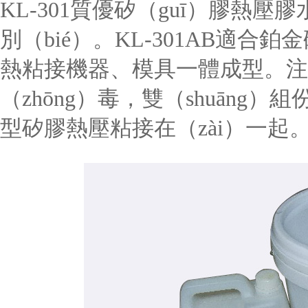
KL-301質優矽（guī）膠熱
別（bié）。KL-301AB適合
熱粘接機器、模具一體成型。注（z
（zhōng）毒，雙（shuāng）組
型矽膠熱壓粘接在（zài）一起