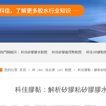
熱門關鍵詞：
科佳矽膠膠水動態
科佳矽膠處理劑動態
科佳AB膠動
您的位置:
首頁
>
科（kē）佳企業（yè）動態
>
科佳膠黏：解析矽膠
科（kē）佳快幹膠動態（tài）
科佳膠黏：解析矽膠粘矽膠膠水