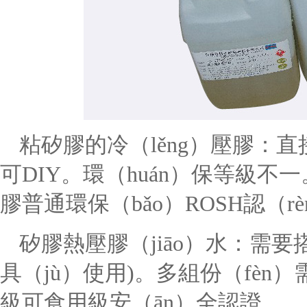
粘矽膠的冷（lěng）壓膠：直
可DIY。環（huán）保等級不
膠普通環保（bǎo）ROSH認（r
矽膠熱壓膠（jiāo）水：需要
具（jù）使用)。多組份（fèn
級可食用級安（ān）全認證。