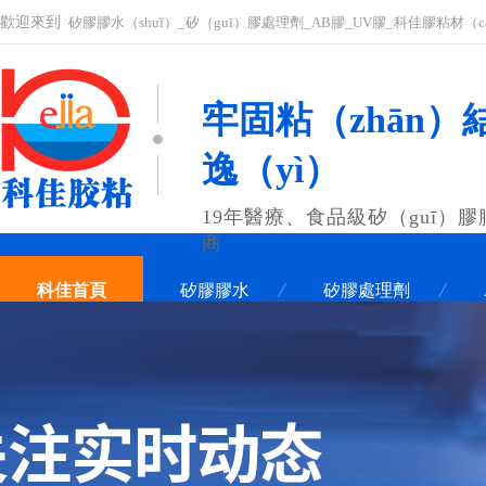
歡迎來到
矽膠膠水（shuǐ）_矽（guī）膠處理劑_AB膠_UV膠_科佳膠粘材（
牢固粘（zhān）結
逸（yì）
19年醫療、食品級矽（guī）
商
科佳首頁
矽膠膠水
矽膠處理劑