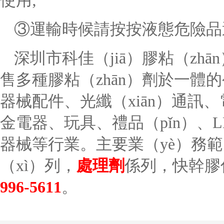
使用;
③運輸時候請按按液態危險品
深圳市科佳（jiā）膠粘（zh
售多種膠粘（zhān）劑於一體
器械配件、光纖（xiān）通訊
金電器、玩具、禮品（pǐn）、
器械等行業。主要業（yè）務範
（xì）列，
處理劑
係列，快幹膠
996-5611
。