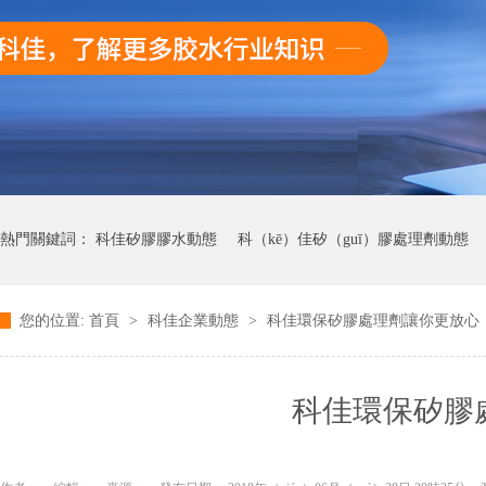
熱門關鍵詞：
科佳矽膠膠水動態
科（kē）佳矽（guī）膠處理劑動態
您的位置:
首頁
>
科佳企業動態
>
科佳環保矽膠處理劑讓你更放心
科佳UV無（wú）影膠水（shuǐ）動態
科佳快幹膠動（dòng）態
科佳環保矽膠