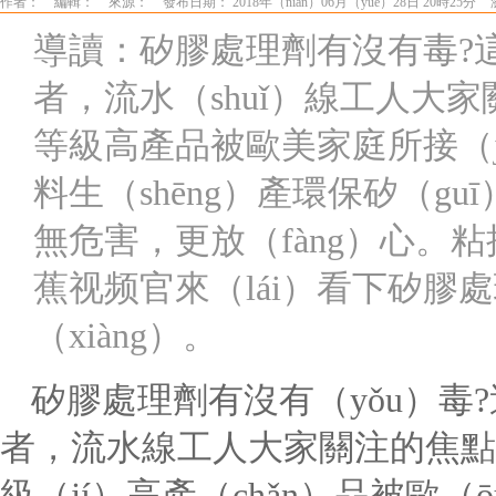
作者：
編輯：
來源：
發布日期： 2018年（nián）06月（yuè）28日 20時25分
導讀：矽膠處理劑有沒有毒?這
者，流水（shuǐ）線工人大
等級高產品被歐美家庭所接（j
料生（shēng）產環保矽（gu
無危害，更放（fàng）心。
蕉视频官來（lái）看下矽膠處
（xiàng）。
矽膠處理劑有沒有（yǒu）毒?
者，流水線工人大家關注的焦點
級（jí）高產（chǎn）品被歐