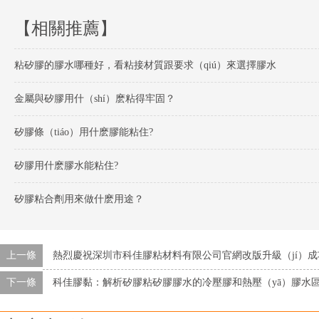
【相關推薦】
粘矽膠的膠水哪種好，看粘接材質跟要求（qiú）來選擇膠水
金屬與矽膠用什（shí）麽粘得牢固？
矽膠條（tiáo）用什麽膠能粘住?
矽膠用什麽膠水能粘住?
矽膠粘合劑用來做什麽用途？
上一條
熱烈慶祝深圳市科佳膠粘材料有限公司官網改版升級（jí）成
下一條
科佳膠黏：解析矽膠粘矽膠膠水的冷壓膠和熱壓（yā）膠水