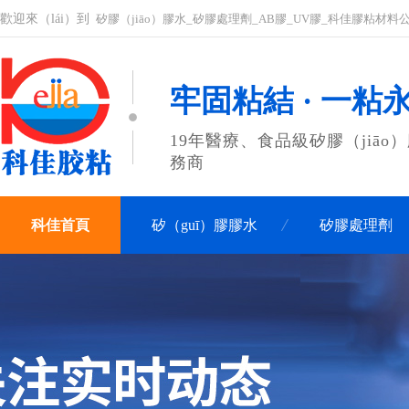
歡迎來（lái）到
矽膠（jiāo）膠水_矽膠處理劑_AB膠_UV膠_科佳膠粘材料
牢固粘結 · 一粘
19年醫療、食品級矽膠（jiāo）
務商
科佳首頁
矽（guī）膠膠水
矽膠處理劑
關（guān）於（yú）科佳（jiā）
聯係科佳