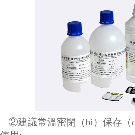
②建議常溫密閉（bì）保存（