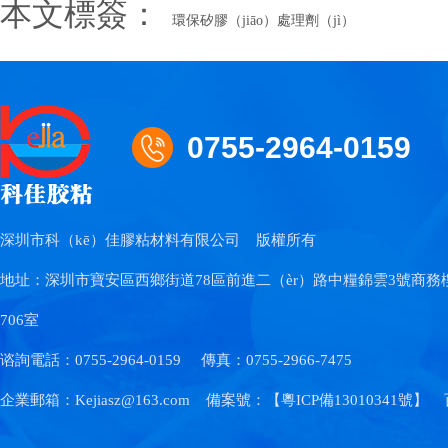
本文標簽：
環保矽膠（jiāo）處理劑（jì）
0755-2964-0159
深圳市科（kē）佳膠粘材料有限公司
版權所有
地址：深圳市寶安區西鄉街道78區前進二（èr）路中糧錦雲3號商務樓（l
706室
谘詢電話：0755-2964-0159
傳真：0755-2966-7475
企業郵箱：Kejiasz@163.com
備案號：【
粵ICP備13010341號
】