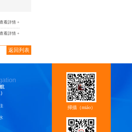
查看詳情 +
查看詳情 +
返回列表
gation
航
g）
佳
掃描（miáo）
水
關注香蕉视频
官