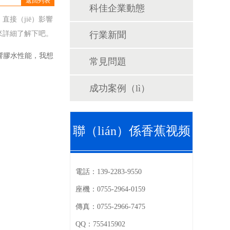
返回列表
科佳企業動態
直接（jiē）影響
起來詳細了解下吧。
行業新聞
影響膠水性能，我想
常見問題
成功案例（lì）
聯（lián）係香蕉视频
官
電話：
139-2283-9550
座機：
0755-2964-0159
傳真：
0755-2966-7475
QQ：
755415902