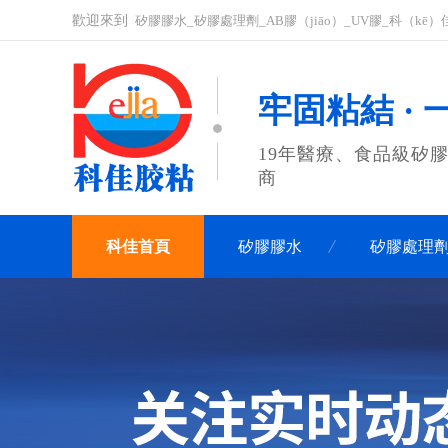
歡迎來到
矽膠膠水_矽膠處理劑_AB膠（jiāo）_UV膠_科（k
牢固粘結 ·
19年醫療、食品級矽膠
商
科佳首頁
矽膠膠水
矽膠處理