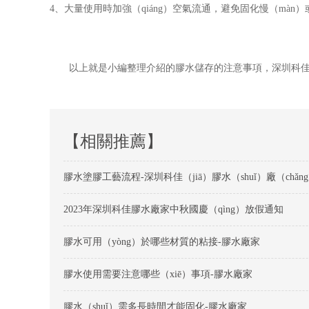
4、大量使用時加強（qiáng）空氣流通，避免固化慢（màn
以上就是小編整理介紹的膠水儲存的注意事項，深圳科佳
【相關推薦】
膠水塗膠工藝流程-深圳科佳（jiā）膠水（shuǐ）廠（chǎn
2023年深圳科佳膠水廠家中秋國慶（qìng）放假通知
膠水可用（yòng）於哪些材質的粘接-膠水廠家
膠水使用需要注意哪些（xiē）事項-膠水廠家
膠水（shuǐ）需多長時間才能固化-膠水廠家