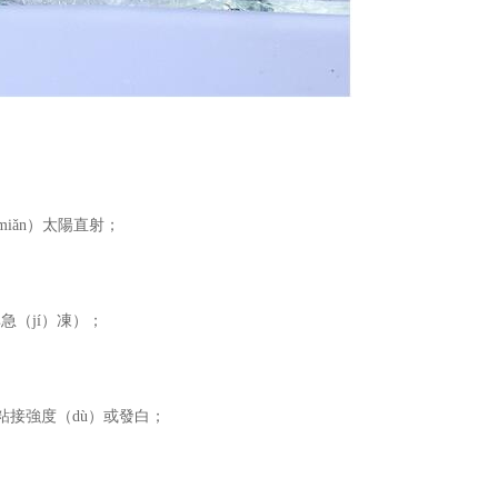
iǎn）太陽直射；
非急（jí）凍）；
粘接強度（dù）或發白；