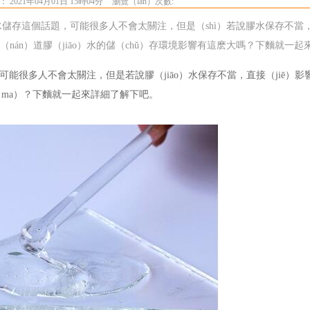
 2021年04月01日 15時04分
瀏覽（lǎn）次數:
膠水儲存這個話題，可能很多人不會太關注，但是（shì）若說膠水保存不當，
（nán）道膠（jiāo）水的儲（chǔ）存環境影響有這麽大嗎？下麵就一
能很多人不會太關注，但是若說膠（jiāo）水保存不當，直接（jiē）
ma）？下麵就一起來詳細了解下吧。