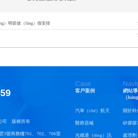
ng）明節放（fàng）假安排
Case
Navi
159
客戶案例
網站導
（hán
汽車（chē）航天
關於科
公司
版權所有
醫療器械
矽膠膠
號商務樓701、702、706室
光纖通（tōng）訊
處理劑