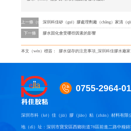
上一條（tiáo）
深圳科佳矽（guī）膠處理劑廠（chǎng）家清（qī
下一條
膠水固化會受哪些因素的影響
本文（wén）標簽：
膠水儲存的注意事項_深圳科佳膠水廠家
0755-2964-0
深圳市科（kē）佳（jiā）膠（jiāo）粘（zhān）材料有限
地（dì）址：深圳市寶安區西鄉街道78區前進二路中糧錦雲3