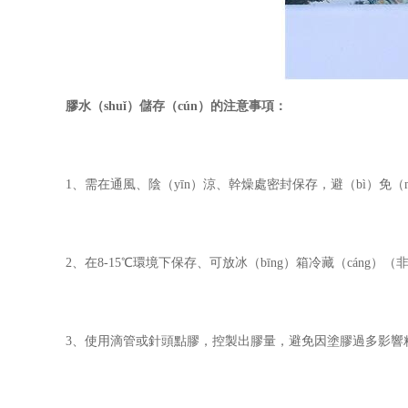
膠水（shuǐ）儲存（cún）的注意事項：
1、需在通風、陰（yīn）涼、幹燥處密封保存，避（bì）免（m
2、在8-15℃環境下保存、可放冰（bīng）箱冷藏（cáng）（
3、使用滴管或針頭點膠，控製出膠量，避免因塗膠過多影響