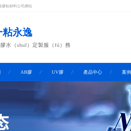
ē）佳膠粘材料公司網站
 一粘永逸
膠水（shuǐ）定製服（fú）務
劑
AB膠
UV膠
產品中心
案例