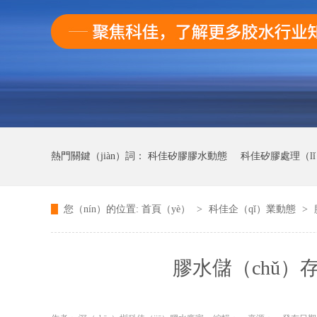
熱門關鍵（jiàn）詞：
科佳矽膠膠水動態
科佳矽膠處理（l
您（nín）的位置:
首頁（yè）
>
科佳企（qǐ）業動態
>
科佳快（kuài）幹膠動態
膠水儲（chǔ）