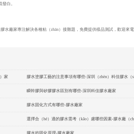
）或發白。
膠水廠家專注解決各種粘（zhān）接難題，免費提供樣品測試，歡迎來
g）家
膠水塗膠工藝的注意事項有哪些-深圳（zhèn）科佳膠水（sh
瞬幹膠與矽膠膠水區別有哪些-深圳科佳膠水廠家
膠水固化方式有哪些-膠水廠家
選擇合（hé）適的膠水需考（kǎo）慮哪些因素-膠水廠（ch
膠水的固化原理-膠水廠家