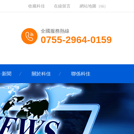
收藏科佳
在線留言
網站地圖（tú）
全國服務熱線
0755-2964-0159
·新聞
關於科佳
聯係科佳