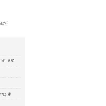
電谘詢
!
uǐ）廠家
ǎng）家