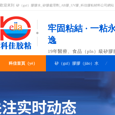
歡迎來到
矽（guī）膠膠水_矽膠處理劑_AB膠_UV膠_科佳膠粘材料公司網站
牢固粘結 · 一粘永
逸
19年醫療、食品（pǐn）級矽
科佳首頁（yè）
矽（guī）膠膠（jiāo）水
關於（yú）科佳
聯係科佳