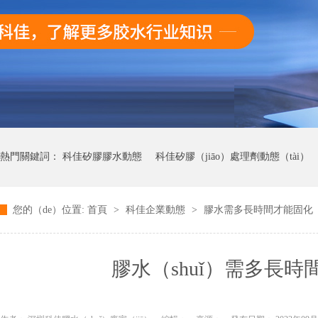
熱門關鍵詞：
科佳矽膠膠水動態
科佳矽膠（jiāo）處理劑動態（tài）
您的（de）位置:
首頁
>
科佳企業動態
>
膠水需多長時間才能固化（
科佳UV無影膠水動態（tài）
科（kē）佳快幹膠動態
膠水（shuǐ）需多長時