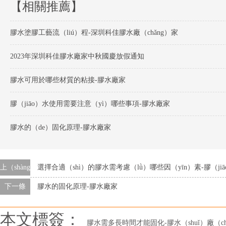
【相關推薦】
膠水塗膠工藝流（liú）程-深圳科佳膠水廠（chǎng）家
2023年深圳科佳膠水廠家中秋國慶放假通知
膠水可用於哪些材質的粘接-膠水廠家
膠（jiāo）水使用需要注意（yì）哪些事項-膠水廠家
膠水的（de）固化原理-膠水廠家
上（shàng）一（yī）條
選擇合適（shì）的膠水需考慮（lǜ）哪些因（yīn）素-膠（ji
下一條
膠水的固化原理-膠水廠家
本文標簽：
膠水需多長時間才能固化-膠水（shuǐ）廠（ch