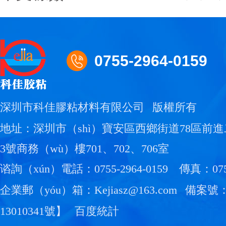
0755-2964-0159
深圳市科佳膠粘材料有限公司
版權所有
地址：深圳市（shì）寶安區西鄉街道78區前
3號商務（wù）樓701、702、706室
谘詢（xún）電話：0755-2964-0159
傳真：0755
企業郵（yóu）箱：Kejiasz@163.com
備案號
13010341號
】
百度統計