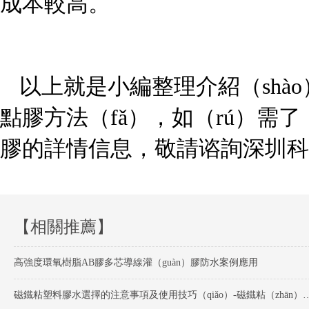
成本較高。
以上就是小編整理介紹（shà
點膠方法（fǎ），如（rú）需了（
膠的詳情信息，敬請谘詢深圳科
【相關推薦】
高強度環氧樹脂AB膠多芯導線灌（guàn）膠防水案例應用
磁鐵粘塑料膠水選擇的注意事項及使用技巧（qiǎo）