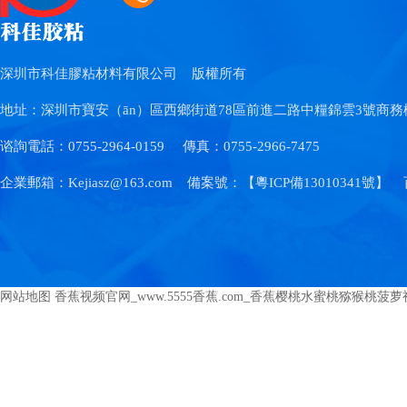
深圳市科佳膠粘材料有限公司
版權所有
地址：深圳市寶安（ān）區西鄉街道78區前進二路中糧錦雲3號商務樓70
谘詢電話：0755-2964-0159
傳真：0755-2966-7475
企業郵箱：Kejiasz@163.com
備案號：【
粵ICP備13010341號
】
网站地图
香蕉视频官网_www.5555香蕉.com_香蕉樱桃水蜜桃猕猴桃