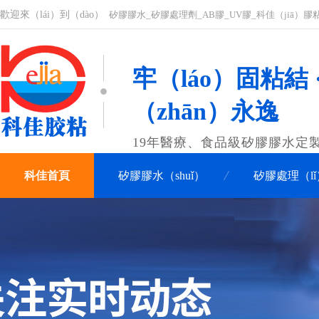
歡迎來（lái）到（dào）
矽膠膠水_矽膠處理劑_AB膠_UV膠_科佳（jiā）
牢（láo）固粘結 
（zhān）永逸
19年醫療、食品級矽膠膠水定
科佳首頁
矽膠膠水（shuǐ）
矽膠處理（l
關於科佳
聯係科佳