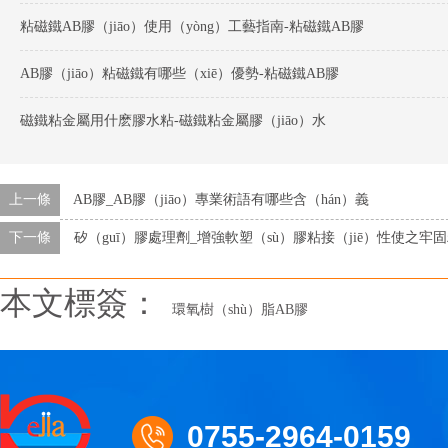
粘磁鐵AB膠（jiāo）使用（yòng）工藝指南-粘磁鐵AB膠
AB膠（jiāo）粘磁鐵有哪些（xiē）優勢-粘磁鐵AB膠
磁鐵粘金屬用什麽膠水粘-磁鐵粘金屬膠（jiāo）水
上一條
AB膠_AB膠（jiāo）專業術語有哪些含（hán）義
下一條
矽（guī）膠處理劑_增強軟塑（sù）膠粘接（jiē）性使之牢
本文標簽：
環氧樹（shù）脂AB膠
0755-2964-0159