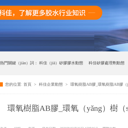
熱門關鍵（jiàn）詞：
科佳（jiā）矽膠膠水動態
科佳矽膠處理劑動態
您的位置:
首頁
>
科佳企業動態
>
環氧樹脂AB膠_環氧樹脂AB膠（j
科（kē）佳UV無影膠水動態（tài）
科佳快幹膠動態
環氧樹脂AB膠_環氧（yǎng）樹（