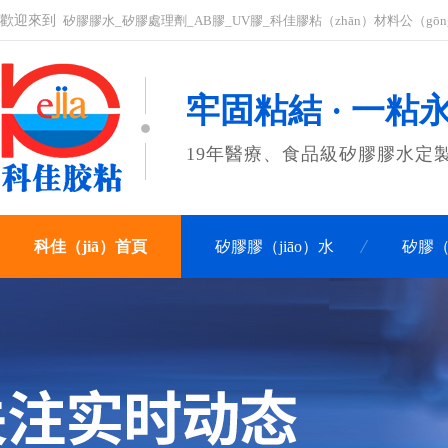
歡迎來到
矽膠膠水_矽膠處理劑_AB膠_UV膠_科佳膠粘（zhān）材料公（gō
牢固粘結 · 一粘
19年醫療、食品級矽膠膠水定
科佳（jiā）首頁
矽膠膠（jiāo）水
矽膠（
關於科佳
聯（lián）係科佳