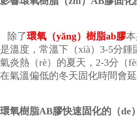
影響環氧樹脂（zhī）
AB
膠固化
除了
環氧（yǎng）樹脂
ab
膠
本
是溫度，常溫下（xià）
3-5
分鍾
氣炎熱（rè）的夏天，
2-3
分（f
在氣溫偏低的冬天固化時間會延
環氧樹脂
AB
膠快速固化的（de