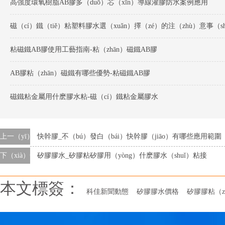
高強度環氧樹脂AB膠多（duō）芯（xīn）導線灌膠防水案例應用
粘磁鐵AB膠使用工藝指南-粘（zhān）磁鐵AB膠
AB膠粘（zhān）磁鐵有哪些優勢-粘磁鐵AB膠
磁鐵粘金屬用什麽膠水粘-磁（cí）鐵粘金屬膠水
上一（yī）條
快幹膠_不（bú）發白（bái）快幹膠（jiāo）有哪些應用範圍
下（xià）一條
矽膠膠水_矽膠粘矽膠用（yòng）什麽膠水（shuǐ）粘接
本文標簽：
科佳新聞動態
矽膠膠水價格
矽膠膠粘（z