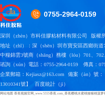
0755-2964-0159
深圳（zhèn）市科佳膠粘材料有限公司
版權
地址（zhǐ）：深（shēn）圳市寶安區西鄉街道
中糧錦雲3號商（shāng）務樓（lóu）701、702
谘詢（xún）電話：0755-2964-0159
傳真：0755
企業郵箱：Kejiasz@163.com
備案（àn）號：
13010341號
】
百度統計（jì）
网站地图
香蕉视频官网_www.5555香蕉.com_香蕉樱桃水蜜桃猕猴桃