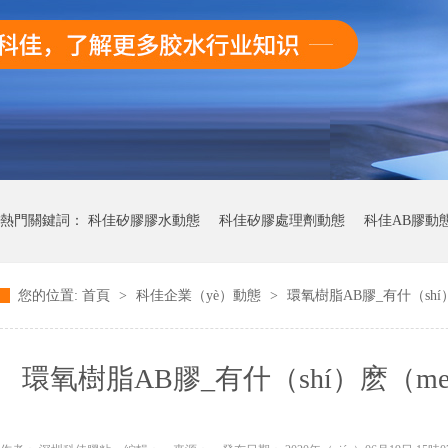
熱門關鍵詞：
科佳矽膠膠水動態
科佳矽膠處理劑動態
科佳AB膠動
您的位置:
首頁
>
科佳企業（yè）動態
>
環氧樹脂AB膠_有什（shí
環氧樹脂AB膠_有什（shí）麽（
（