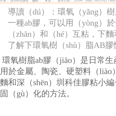
作者： 深圳科佳膠粘
編輯：
來源：
發布日期： 2020年（nián）06月19日 15時
導讀（dú）：環氧（yǎng
一種ab膠，可以用（yòng
（zhān）和（hé）互粘，下
了解下環氧樹（shù）脂AB
環氧樹脂
ab
膠（jiāo）是日常
用於金屬、陶瓷、硬塑料（lià
麵和深（shēn）圳科佳膠粘小
固（gù）化的方法。