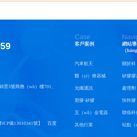
Case
Navi
159
客戶案例
網站導
（hán
汽車航天
關於科
醫（yī）療器械
矽膠膠
錦雲3號商務（wù）樓701、
光纖通訊
處理劑
塑膠·矽膠
快幹膠
五（wǔ）金電器
聯係科
粵ICP備13010341號
】
百度
其他行業
站點（d