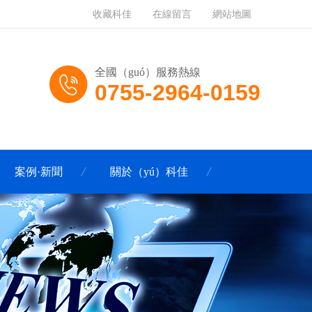
收藏科佳
在線留言
網站地圖
全國（guó）服務熱線
0755-2964-0159
案例·新聞
關於（yú）科佳