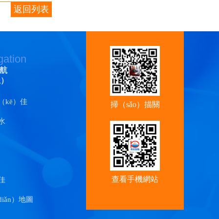
返回列表
gation
航
g）
（kē）佳
掃（sǎo）描關
水
（guān）注
（zhù）香蕉
视频官
查看手機網站
佳
iǎn）地圖