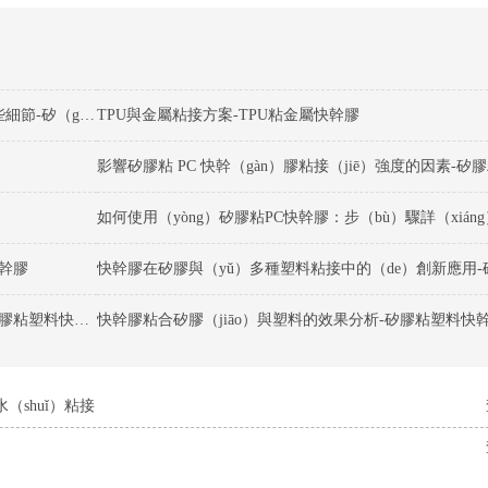
矽膠粘（zhān）不鏽鋼快幹膠粘接過程中要注意哪（nǎ）些細節-矽（guī）膠粘不鏽鋼快（kuài）幹膠
TPU與金屬粘接方案-TPU粘金屬快幹膠
影響矽膠粘 PC 快幹（gàn）膠粘接（jiē）強度的因素-矽
快幹膠
快幹（gàn）膠粘合矽膠和塑料的優缺點有（yǒu）哪些-矽膠粘塑料快幹膠
快幹膠粘合矽膠（jiāo）與塑料的效果分析-矽膠粘塑料快
水（shuǐ）粘接