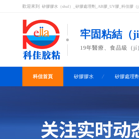
歡迎來到
矽膠膠水（shuǐ）_矽膠處理劑_AB膠_UV膠_科佳膠（
牢固粘結（ji
19年醫療、食品級（j
科佳首頁
矽膠膠水
矽膠處理
聯係科佳