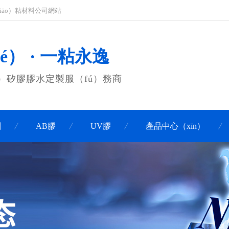
jiāo）粘材料公司網站
é） · 一粘永逸
í）矽膠膠水定製服（fú）務商
劑
AB膠
UV膠
產品中心（xīn）