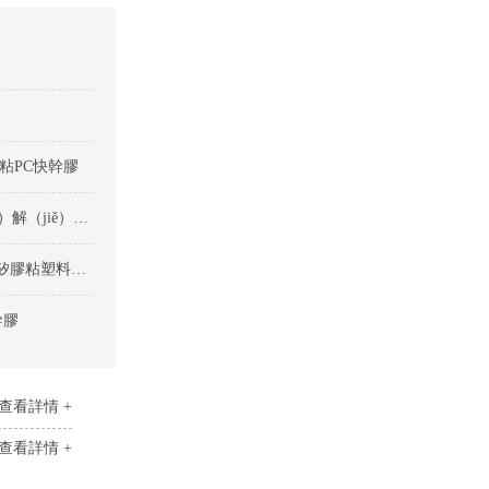
膠粘PC快幹膠
如何使用（yòng）矽膠粘PC快幹膠：步（bù）驟詳（xiáng）解（jiě）與注意事項
快幹膠在矽膠與（yǔ）多種塑料粘接中的（de）創新應用-矽膠粘塑料快（kuài）幹膠
幹膠
查看詳情 +
查看詳情 +