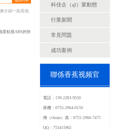
返回列表
科佳企（qǐ）業動態
給大家介紹一款高強
行業新聞
強度粘接ABS的快
常見問題
成功案例
聯係香蕉视频官
電話：
139-2283-9550
座機：
0755-2964-0159
傳（chuán）真：
0755-2966-7475
QQ：
755415902