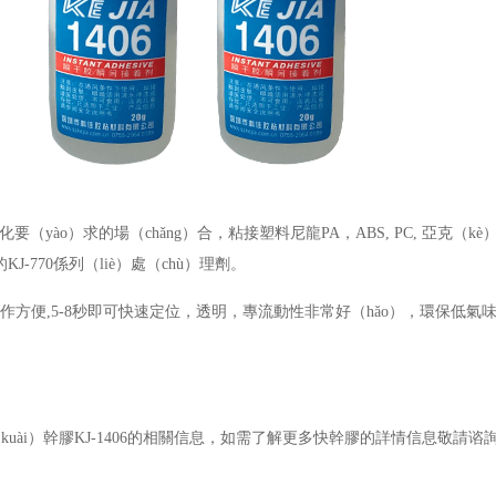
要（yào）求的場（chǎng）合
，
粘接塑料尼龍
PA，ABS, PC, 亞克（k
KJ-770係列（liè）處（chù）理劑。
操作方便
,5-8秒即可快速定位，透明，專流動性非常好（hǎo），環保低氣
。
快（kuài）幹膠KJ-1406的相關信息，如需了解更多快幹膠的詳情信息敬請