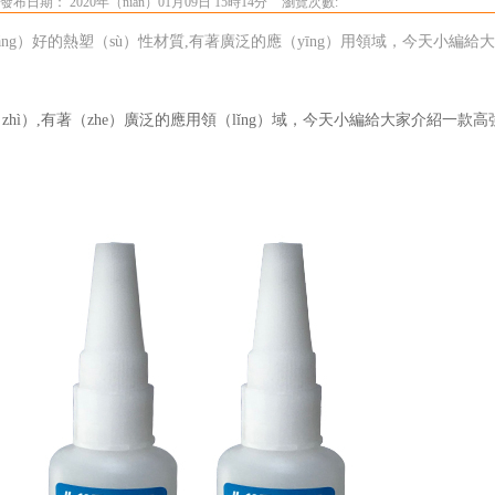
發布日期： 2020年（nián）01月09日 15時14分
瀏覽次數:
liáng）好的熱塑（sù）性材質,有著廣泛的應（yīng）用領域，今天小編
zhì）,有著（zhe）廣泛的應用領（lǐng）域，今天小編給大家介紹一款高