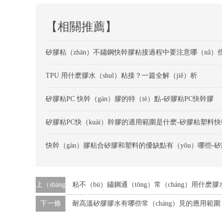
【相關推薦】
TPU 用什麽膠水（shuǐ）粘接？一篇全解（jiě）析
矽膠粘PC 快幹（gàn）膠的特（tè）點-矽膠粘PC快幹膠
矽膠粘PC快（kuài）幹膠的適用範圍是什麽-矽膠粘塑料
上（shàng）一條
粘不（bú）鏽鋼通（tōng）常（cháng）用什麽膠
下一條
耐高溫矽膠膠水有哪些常（cháng）見的應用範圍