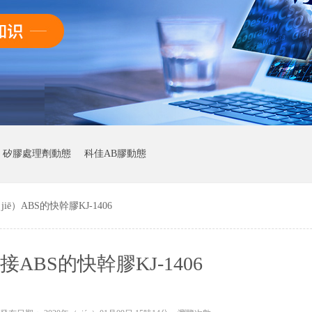
ā）矽膠處理劑動態
科佳AB膠動態
ē）ABS的快幹膠KJ-1406
ABS的快幹膠KJ-1406