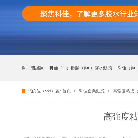
熱門關鍵詞：
科佳（jiā）矽膠（jiāo）膠水動態
科佳（ji
您的位（wèi）置:
首頁
>
科佳企業動態
>
高強度粘接（ji
科佳UV無（wú）影膠水動態
科佳快幹膠動態
高強度粘接