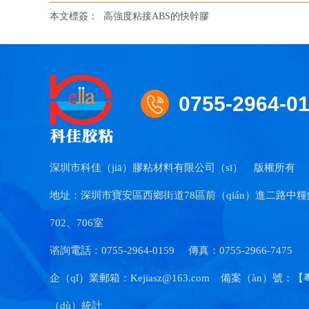
本文標簽：
高強度粘接ABS的快幹膠
0755-2964-0
深圳市科佳（jiā）膠粘材料有限公司（sī）
版權所有
地址：深圳市寶安區西鄉街道78區前（qián）進二路中糧
702、706室
谘詢電話：0755-2964-0159
傳真：0755-2966-7475
企（qǐ）業郵箱：Kejiasz@163.com
備案（àn）號：【
（dù）統計