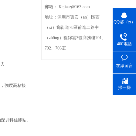
郵箱：
Kejiasz@163.com
地址：
深圳市寶安（ān）區西
QQ谘（zī）
（xī）鄉街道78區前進二路中
詢（xún）
（zhōng）糧錦雲3號商務樓701、
400電話
702、706室
è）力，
在線留言
味，強度高粘接
掃一掃
谘詢深圳科佳膠粘。