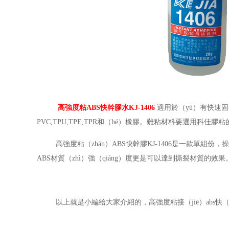
高強度粘
ABS
快幹膠水
KJ-1406
適用於（yú）有快速固化
PVC,TPU,TPE,TPR和（hé）橡膠。難粘材料要選用科佳膠粘的
高強度粘（zhān）
ABS快幹膠KJ-1406是
一款單組份，
ABS材質（zhì）強（qiáng）度更是可以達到撕裂材質的效果
以上就是小編給大家介紹的，高強度粘接（jiē）
abs