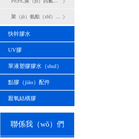
PP,PE,聚（jù）四氟乙稀難粘材（cái）料專用樹脂膠
聚（jù）氨酯（zhǐ）無（wú）汞滴膠
快幹膠水
UV膠
單液塑膠膠水（shuǐ）
點膠（jiāo）配件
厭氧結構膠
聯係我（wǒ）們