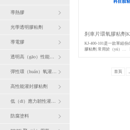
導熱膠
光學透明膠粘劑
刹車片環氧膠粘劑KJ-4
導電膠
KJ-400-101是一款單
膠粘劑.常用於（yú）…
透明高（gāo）性能聚脲脂灌封膠（jiāo）
彈性環（huán）氧灌封膠（jiāo）
首頁
高性能灌封膠粘劑
低（dī）應力韌性灌封料
防腐塗料