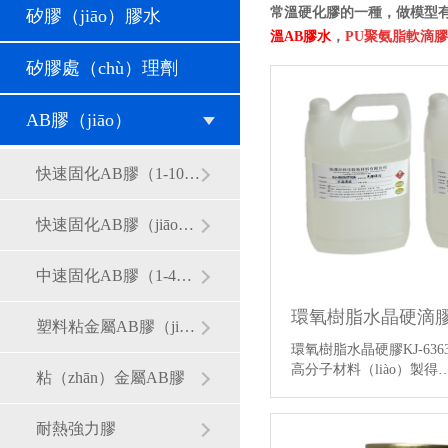
常溫硬化膠的一種，做模型有
矽膠（jiāo）膠水
溫AB膠水
，
PU聚氨脂軟滴膠
矽膠處（chù）理劑
AB膠（jiāo）
快速固化AB膠（1-10分鍾）
快速固化AB膠（jiāo）（20-30分鍾）
中速固化AB膠（1-4小時）
環氧樹脂水晶硬滴膠KJ
塑料粘金屬AB膠（jiāo）
環氧樹脂水晶硬膠KJ-636
高分子材料（liào）製得
粘（zhān）金屬AB膠
（qíng）】
耐熱強力膠