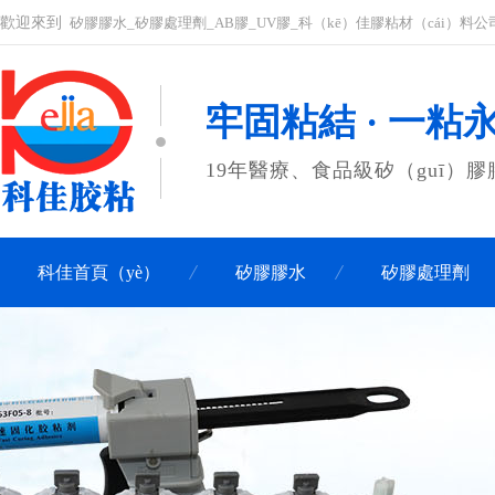
歡迎來到
矽膠膠水_矽膠處理劑_AB膠_UV膠_科（kē）佳膠粘材（cái）料公
牢固粘結 · 一粘
19年醫療、食品級矽（guī）
科佳首頁（yè）
矽膠膠水
矽膠處理劑
聯係科佳（jiā）