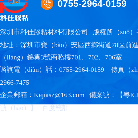
0755-2964-0159
深圳市科佳膠粘材料有限公司
版權所（suǒ）
地址：深圳市寶（bǎo）安區西鄉街道78區前
（liáng）錦雲3號商務樓701、702、706室
谘詢電（diàn）話：0755-2964-0159
傳真（zhē
2966-7475
企業郵箱：Kejiasz@163.com
備案號：【
粵IC
號（hào）
】
百度統計