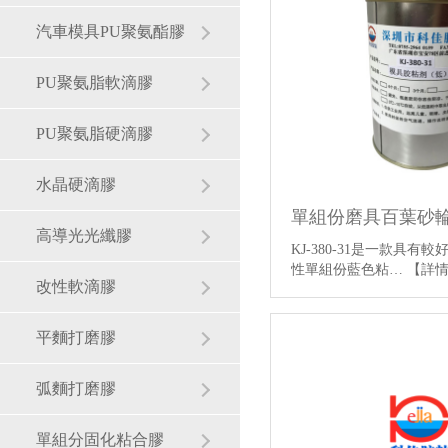
汽車模具PU聚氨酯膠
PU聚氨脂軟滴膠
PU聚氨脂硬滴膠
水晶硬滴膠
高導光光纖膠
KJ-380-31是一款具有
性單組份藍色粘…
【詳
改性軟滴膠
平麵打磨膠
弧麵打磨膠
單組分固化粘合膠