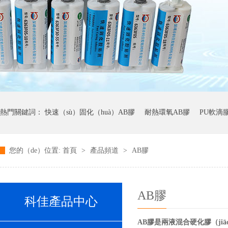
熱門關鍵詞：
快速（sù）固化（huà）AB膠
耐熱環氧AB膠
PU軟滴
您的（de）位置:
首頁
>
產品頻道
>
AB膠
高性能灌封膠粘劑
AB膠
科佳產品中心
AB膠是兩液混合硬化膠（ji