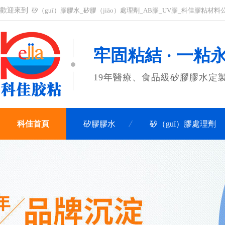
歡迎來到
矽（guī）膠膠水_矽膠（jiāo）處理劑_AB膠_UV膠_科佳膠粘材
牢固粘結 · 一粘
19年醫療、食品級矽膠膠水定
科佳首頁
矽膠膠水
矽（guī）膠處理劑
關於科佳
聯係科佳