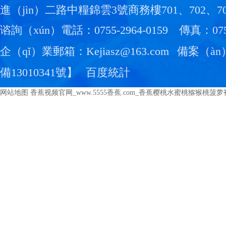
進（jìn）二路中糧錦雲3號商務樓701、702、7
谘詢（xún）電話：0755-2964-0159
傳真：0755
企（qǐ）業郵箱：Kejiasz@163.com
備案（à
備13010341號
】
百度統計
网站地图
香蕉视频官网_www.5555香蕉.com_香蕉樱桃水蜜桃猕猴桃