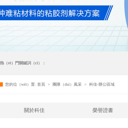
熱（rè）門關鍵詞（cí）：
您的位（wèi）置:
首頁
>
團隊（duì）風采
>
科佳-辦公區域
關於科佳
榮譽證書