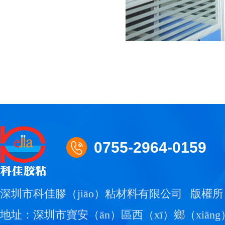
0755-2964-0159
深圳市科佳膠（jiāo）粘材料有限公司
版權所
地址：深圳市寶安（ān）區西（xī）鄉（xiāng