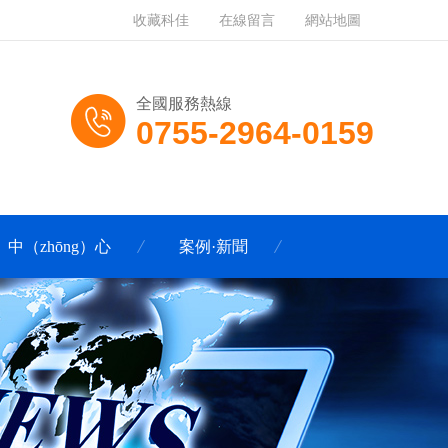
收藏科佳
在線留言
網站地圖
全國服務熱線
0755-2964-0159
）中（zhōng）心
案例·新聞