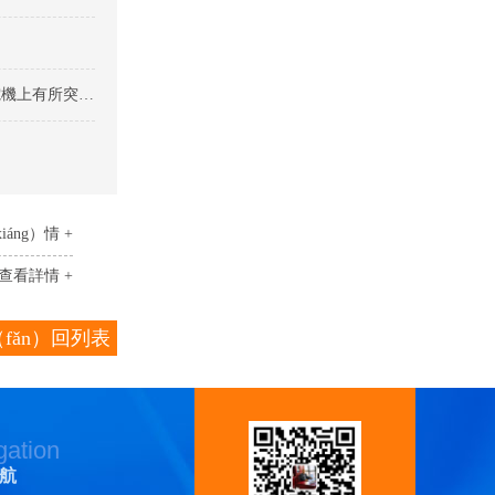
熱烈慶祝科佳公司膠水（shuǐ）在火（huǒ）力（lì）發電電機上有所突破！
áng）情 +
查看詳情 +
fǎn）回列表
gation
航