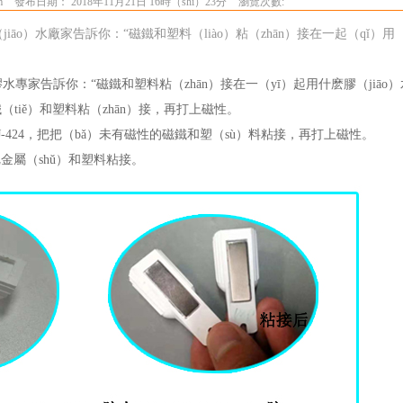
m
發布日期： 2018年11月21日 16時（shí）23分
瀏覽次數:
o）水廠家告訴你：“磁鐵和塑料（liào）粘（zhān）接在一起（qǐ）用（
水專家告訴你：“磁鐵和塑料粘（zhān）接在一（yī）起用什麽膠（jiāo）
（tiě）和塑料粘（zhān）接，再打上磁性。
-424
，把把（bǎ）未有磁性的磁鐵和塑（sù）料粘接，再打上磁性。
金屬（shǔ）和塑料粘接。