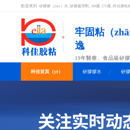
歡迎來到
矽膠膠（jiāo）水_矽膠處理劑_AB膠_UV膠_科佳膠
牢固粘（zhā
逸
19年醫療、食品級矽
科佳首頁（yè）
矽膠膠水
矽膠
關於科佳（jiā）
聯係科佳