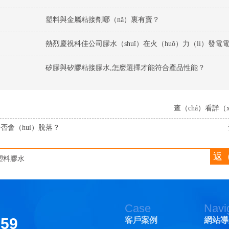
塑料與金屬粘接劑哪（nǎ）裏有賣？
矽膠與矽膠粘接膠水,怎麽選擇才能符合產品性能？
查（chá）看詳（xi
否會（huì）脫落？
返（
塑料膠水
Case
Navi
159
客戶案例
網站導