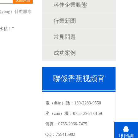
返回列表
科佳企業動態
yòng）什麽膠水
行業新聞
水粘！”
常見問題
成功案例
聯係香蕉视频官
電（diàn）話：
139-2283-9550
座（zuò）機：
0755-2964-0159
傳真：
0755-2966-7475
QQ：
755415902
QQ谘詢