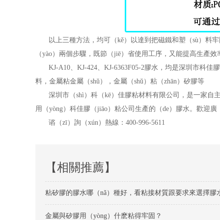
以上三種方法，均可（kě）以達到把磁鐵和塑（sù）料牢
（yào）兩個步驟，既節（jiē）省使用工序，又能提高生產效
KJ-A10、
KJ-424
、
KJ-6363F05-2
膠水，均是深圳市科佳膠
料，金屬粘金屬（shǔ），金屬（shǔ）粘（zhān）矽膠等
深圳市（shì）科（kē）佳膠粘材料有限公司，是一家自主
用（yòng）科佳膠（jiāo）粘公司生產的（de）膠水。歡迎廣（
谘（zī）詢（xún）熱線：400-996-5611
【相關推薦】
粘矽膠的膠水哪（nǎ）種好，看粘接材質跟要求來選擇膠
金屬與矽膠用（yòng）什麽粘得牢固？