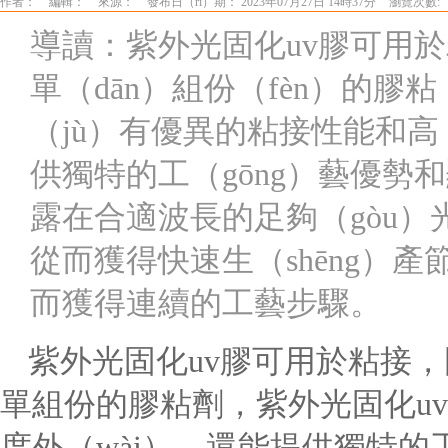
作者：
編輯：
來源：
發布日（rì）期： 2023年07月27日 14時37分
瀏覽次數:
導讀：紫外光固化uv膠可用於
單（dān）組份（fèn）的膠粘
（jù）有優異的粘接性能和高（
供獨特的工（gōng）藝優
露在合適波長的足夠（gòu）
從而獲得快速生（shēng）
而獲得連續的工藝步驟。
紫外光固化uv膠可用於粘接，
單組份的膠粘劑，紫外光固化u
度外（wài），還能提供獨特