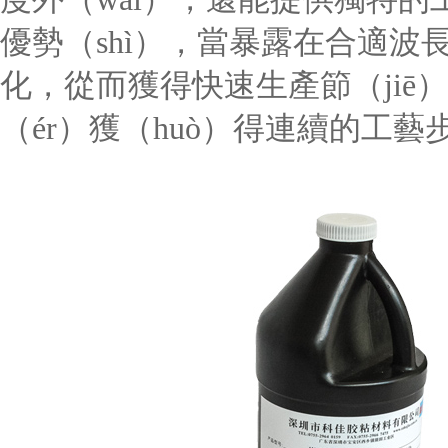
優勢（shì），當暴露在合適
化，從而獲得快速生產節（ji
（ér）獲（huò）得連續的工藝