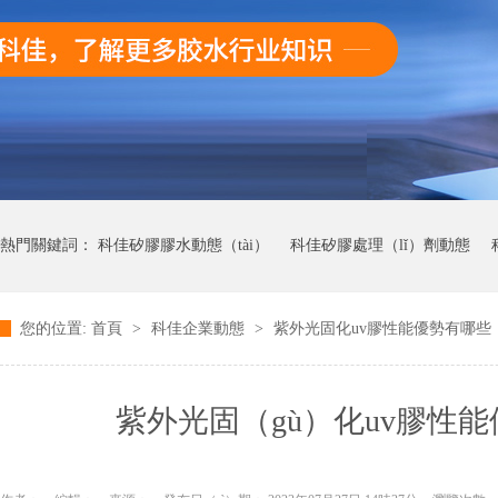
熱門關鍵詞：
科佳矽膠膠水動態（tài）
科佳矽膠處理（lǐ）劑動態
您的位置:
首頁
>
科佳企業動態
>
紫外光固化uv膠性能優勢有哪些（x
科（kē）佳UV無影（yǐng）膠水動態
科佳快幹膠動態
紫外光固（gù）化uv膠性能