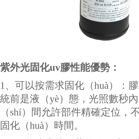
紫外光固化
uv膠性能
優勢
：
1、可以按需求固化（huà）：膠
統前是液（yè）態，光照數秒
（shí）間允許部件精確定位，
固化（huà）時間。