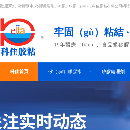
歡迎來到
矽膠膠水_矽膠處理劑_AB膠_UV膠（jiāo）_科佳膠粘材料公司網站（
牢固（gù）粘結 
19年醫療（liáo）、食品級矽
科佳首頁
矽（guī）膠膠水
矽膠處理劑
聯（lián）係科佳