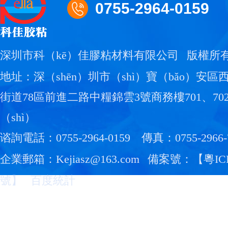
0755-2964-0159
深圳市科（kē）佳膠粘材料有限公司
版權所有
地址：深（shēn）圳市（shì）寶（bǎo）安區西
街道78區前進二路中糧錦雲3號商務樓701、702
（shì）
谘詢電話：0755-2964-0159
傳真：0755-2966-
企業郵箱：Kejiasz@163.com
備案號：【
粵IC
號
】
百度統計