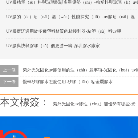
UV膠粘塑（sù）料與玻璃彰顯多重優勢（shì）-粘塑料與玻璃（lí）uv
UV膠的（de）耐（nài）溫（wēn）性能探究（jiū）-
UV膠廣泛適用於多種塑料材質的粘接利器-粘塑（sù）料uv膠
UV膠與快幹膠哪（nǎ）個更勝一籌-深圳膠水廠家
上一條
紫外光光固化uv膠使用的注（zhù）意事項-光固化（huà）uv
下一條
慢幹矽膠膠水怎麽使用-矽膠（jiāo）粘金屬膠水
本文標簽：
紫外光固化uv膠性（xìng）能優勢有哪些-光（gu