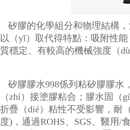
矽膠的化學組分和物理結構，
以（yǐ）取代得特點：吸附性能
質穩定、有較高的機械強度（d
矽膠膠水
998
係列粘
矽膠膠水
（zhí）接塗膠粘合；膠水固（
折疊（dié）粘性不受影響，
耐（
度
)
，
通過
ROHS
、
SGS
、醫用
/
食