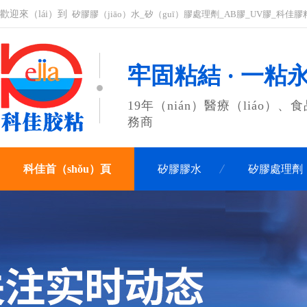
歡迎來（lái）到
矽膠膠（jiāo）水_矽（guī）膠處理劑_AB膠_UV膠_科佳
牢固粘結 · 一粘
19年（nián）醫療（liáo）
務商
科佳首（shǒu）頁
矽膠膠水
矽膠處理劑
聯係科佳