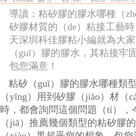
作者： 深圳科佳膠粘
編輯（jí）：
來源（yuán）：
發布日期： 2020年09月11日
導讀：粘矽膠的膠水哪種（zh
矽膠材質的（de）粘接工藝時
天深圳科佳膠粘小編就為大家（
（guī）膠的膠水，其粘接牢固
包您滿意！
粘矽（guī）膠的膠水哪種類
（yīng）用到矽膠（jiāo）材（c
時，都會詢問這個問題（tí）
（jiā）推薦幾個類型的粘矽膠
（xiào）果超乎您的想象，包