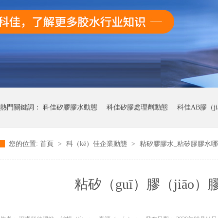
熱門關鍵詞：
科佳矽膠膠水動態
科佳矽膠處理劑動態
科佳AB膠（j
您的位置:
首頁
>
科（kē）佳企業動態
>
粘矽膠膠水_粘矽膠膠水哪種
科佳快幹膠動態
粘矽（guī）膠（jiā