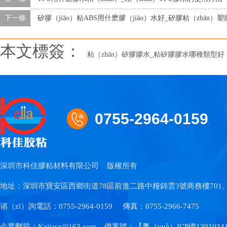
下一條
矽膠（jiāo）粘ABS用什麽膠（jiāo）水好_矽膠粘（zhān）
本文標簽：
粘（zhān）矽膠膠水_粘矽膠膠水哪種類型好
0755-2964-0159
深圳市科佳膠粘材料有限公司
版權所有
地址：深圳市寶安區西鄉街道78區前進二路中糧錦雲3號商務樓701、7
谘（zī）詢電話：0755-2964-0159
傳真：0755-2966-7475
企業郵箱：Kejiasz@163.com
備案號：【
粵（yuè）ICP備1301034