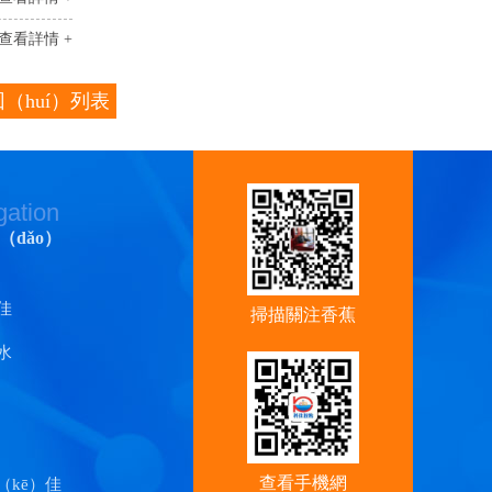
查看詳情 +
（huí）列表
gation
（dǎo）
佳
掃描關注香蕉
水
视频官
查看手機網
（kē）佳