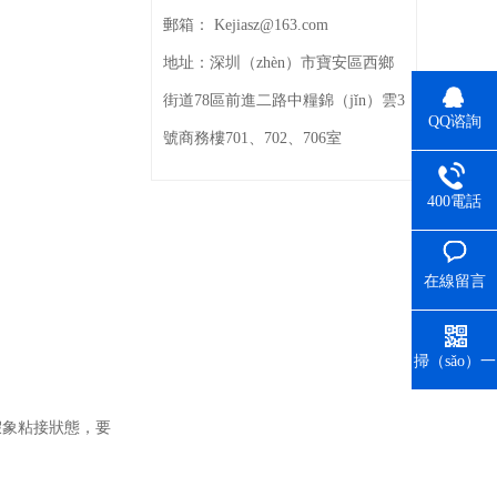
郵箱：
Kejiasz@163.com
地址：
深圳（zhèn）市寶安區西鄉
街道78區前進二路中糧錦（jǐn）雲3
QQ谘詢
號商務樓701、702、706室
（xún）
400電話
在線留言
掃（sǎo）一
掃
成假象粘接狀態，要