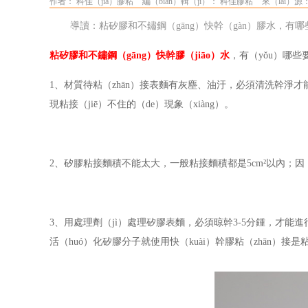
作者： 科佳（jiā）膠粘
編（biān）輯（jí）： 科佳膠粘
來（lái）源： h
導讀：粘矽膠和不鏽鋼（gāng）快幹（gàn）膠水，有
粘矽膠和不鏽鋼（gāng）快幹膠（jiāo）水
，有（yǒu）哪些
1、材質待粘（zhān）接表麵有灰塵、油汙，必須清洗幹淨才
現粘接（jiē）不住的（de）現象（xiàng）。
2、矽膠粘接麵積不能太大，一般粘接麵積都是5cm²以內；因（y
3、用處理劑（jì）處理矽膠表麵，必須晾幹3-5分鍾，才能進
活（huó）化矽膠分子就使用快（kuài）幹膠粘（zhān）接