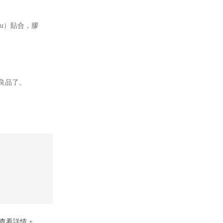
ǒu）貼合，膠
良品了。
查看詳情 +