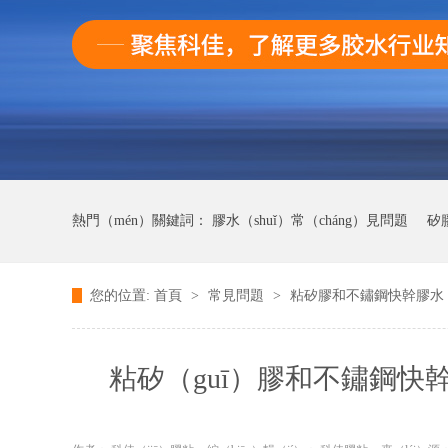
熱門（mén）關鍵詞：
膠水（shuǐ）常（cháng）見問題
矽
您的位置:
首頁
>
常見問題
>
粘矽膠和不鏽鋼快幹膠水
AB膠常見（jiàn）問題
快幹膠膠常見（jiàn）問題
粘矽（guī）膠和不鏽鋼快