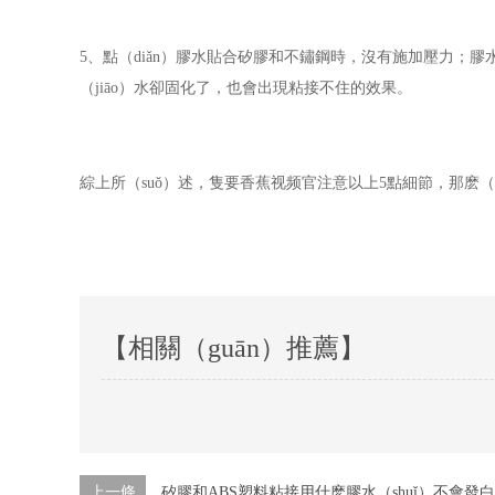
5、點（diǎn）膠水貼合矽膠和不鏽鋼時，沒有施加壓力；膠水
（jiāo）水卻固化了，也會出現粘接不住的效果。
綜上所（suǒ）述，隻要香蕉视频官注意以上5點細節，那麽
【相關（guān）推薦】
上一條
矽膠和ABS塑料粘接用什麽膠水（shuǐ）不會發