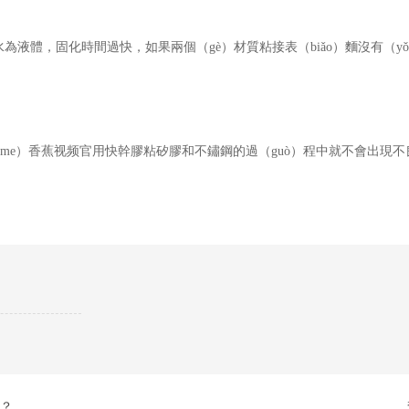
為液體，固化時間過快，如果兩個（gè）材質粘接表（biǎo）麵沒有（y
（me）香蕉视频官用快幹膠粘矽膠和不鏽鋼的過（guò）程中就不會出現不
白？