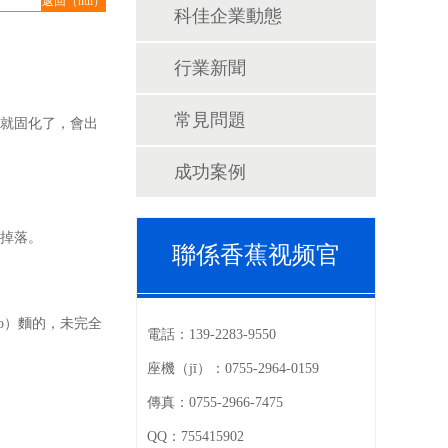
返回（huí）
科佳企業動態
列表
行業新聞
常見問題
觸就固化了，會出
成功案例
會掉落。
聯係香蕉视频官
ǎo）麵的，未完全
（men）
電話：
139-2283-9550
座機（jī）：
0755-2964-0159
傳真：
0755-2966-7475
QQ：
755415902