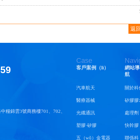
返回
Case
Navi
159
客戶案例（lì）
網站導
航
汽車航天
關於科
醫療器械
矽膠膠
中糧錦雲3號商務樓701、702、
光纖通訊
處理劑
塑膠·矽膠
快幹膠
五（wǔ）金電器
聯係科