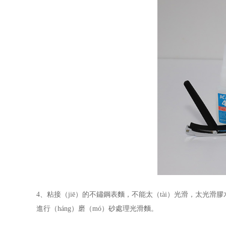
4、粘接（jiē）的不鏽鋼表麵，不能太（tài）光滑，太光滑
進行（háng）磨（mó）砂處理光滑麵。