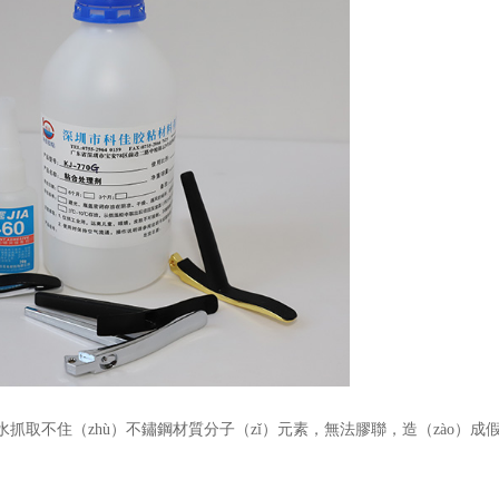
膠水抓取不住（zhù）不鏽鋼材質分子（zǐ）元素，無法膠聯，造（zào）