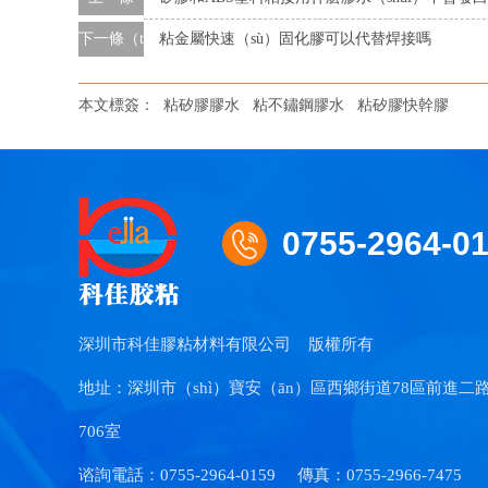
下一條（tiáo）
粘金屬快速（sù）固化膠可以代替焊接嗎
本文標簽：
粘矽膠膠水
粘不鏽鋼膠水
粘矽膠快幹膠
0755-2964-0
深圳市科佳膠粘材料有限公司
版權所有
地址：深圳市（shì）寶安（ān）區西鄉街道78區前進二路
706室
谘詢電話：0755-2964-0159
傳真：0755-2966-7475