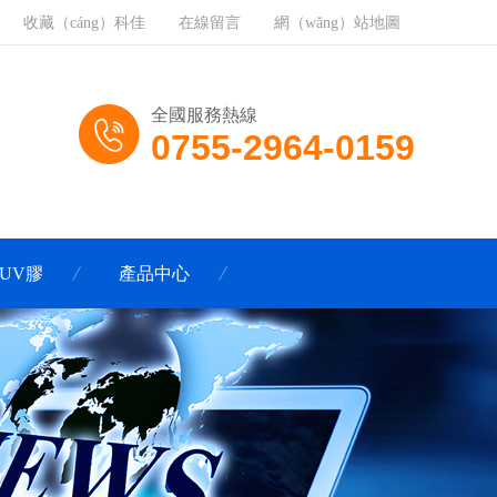
收藏（cáng）科佳
在線留言
網（wǎng）站地圖
全國服務熱線
0755-2964-0159
UV膠
產品中心