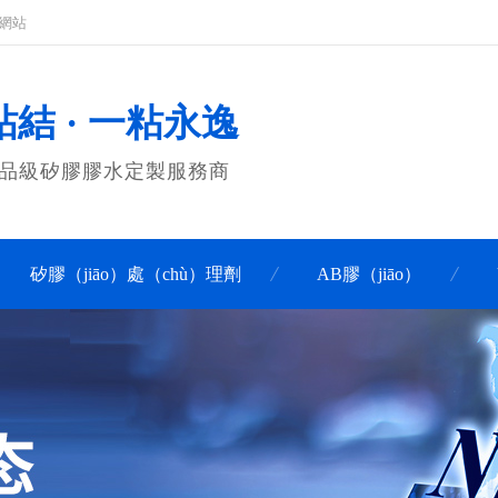
司網站
結 · 一粘永逸
、食品級矽膠膠水定製服務商
矽膠（jiāo）處（chù）理劑
AB膠（jiāo）
聯係科佳