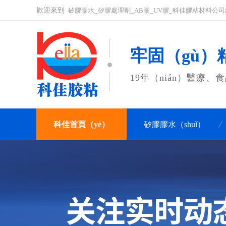
歡迎來到
矽膠膠水_矽膠處理劑_AB膠_UV膠_科佳膠粘材料公
牢固（gù）粘
19年（nián）醫療
科佳首頁（yè）
矽膠膠水（shuǐ）
案（àn）例·新聞
關（guān）於科佳