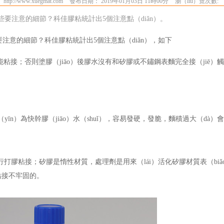
ttp://www.xuegmat.com
發布日期： 2019年01月03日 11時00分
瀏（liú）覽次數:
哪些要注意的細節？科佳膠粘統計出5個注意點（diǎn）。
要注意的細節？科佳膠粘統計出5個注意點（diǎn），如下
能粘接；否則塗膠（jiāo）後膠水沒有和矽膠或不鏽鋼表麵完全接（jiē）
īn）為快幹膠（jiāo）水（shuǐ），容易發硬，發脆，麵積過大（dà）
行打膠粘接；矽膠是惰性材質，處理劑是用來（lái）活化矽膠材質表（bi
是粘接不牢固的。