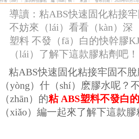
作者（zhě）： 深圳科佳膠粘
編（biān）輯：
來源：
發布日期： 2020年05月15
導讀：粘ABS快速固化粘接
不妨來（lái）看看（kàn）深
塑料 不發（fā）白的快幹膠KJ
（lái）了解下這款膠粘劑吧！
粘
ABS快速固化粘接
牢固不脫
（yòng）什（shí）麽膠水呢？
（zhān）
的
粘
ABS塑料
不發白
（xiǎo）編一起來了解下這款膠