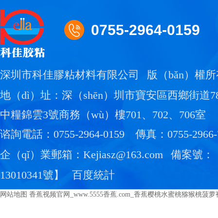
0755-2964-0159
深圳市科佳膠粘材料有限公司
版（bǎn）權所
地（dì）址：深（shēn）圳市寶安區西鄉街道
中糧錦雲3號商務（wù）樓701、702、706室
谘詢電話：0755-2964-0159
傳真：0755-2966-
企（qǐ）業郵箱：Kejiasz@163.com
備案號：
13010341號
】
百度統計
网站地图
香蕉视频官网_www.5555香蕉.com_香蕉樱桃水蜜桃猕猴桃