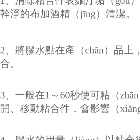
1、
清除粘合件表麵汙垢（gòu）
幹淨的布加酒精（jīng）清潔。
2、
將膠水點在產（chǎn）品
合。
3、一般在1～60秒使可粘（zh
開、移動粘合件，會影響（xiǎng