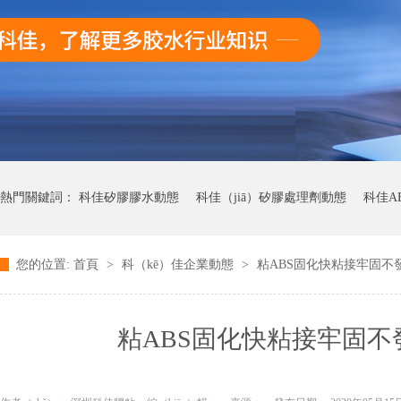
熱門關鍵詞：
科佳矽膠膠水動態
科佳（jiā）矽膠處理劑動態
科佳A
您的位置:
首頁
>
科（kē）佳企業動態
>
粘ABS固化快粘接牢固不發
科佳快幹膠（jiāo）動態
粘ABS固化快粘接牢固不發