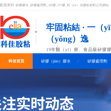
歡迎來到
矽膠膠水_矽膠處理劑_AB膠_UV膠_科（kē）佳膠粘材料公司網站
牢固粘結 · 一（y
（yǒng）逸
19年醫（yī）療、食品級矽膠
科佳首頁
矽膠（jiāo）膠水
矽膠處理劑
聯係科佳