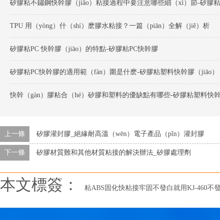
TPU 用（yòng）什（shí）麽膠水粘接？一篇（piān）全解（jiě）析
矽膠粘PC 快幹膠（jiāo）的特點-矽膠粘PC快幹膠
矽膠粘PC快幹膠的適用範（fàn）圍是什麽-矽膠粘塑料快幹膠（jiāo）
快幹（gàn）膠粘合（hé）矽膠和塑料的優缺點有哪些-矽膠粘塑料快
上一條
矽膠灌封膠_絕緣耐高溫（wēn）電子產品（pǐn）灌封膠
下一條
矽膠材質難和其他材質粘接的解決辦法_矽膠處理劑
本文標簽：
粘ABS固化快粘接牢固不發白就用KJ-460不