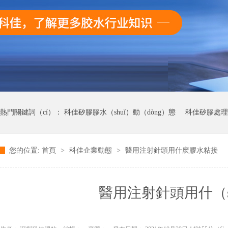
熱門關鍵詞（cí）：
科佳矽膠膠水（shuǐ）動（dòng）態
科佳矽膠處理
您的位置:
首頁
>
科佳企業動態
>
醫用注射針頭用什麽膠水粘接
科佳UV無影膠水動態
科佳快幹膠動態
醫用注射針頭用什（s