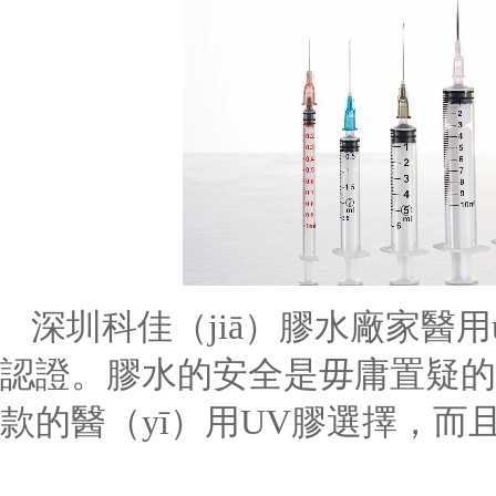
深圳科佳（jiā）膠水廠家醫用
認證。膠水的安全是毋庸置疑的
款的醫（yī）用
UV膠選擇，而