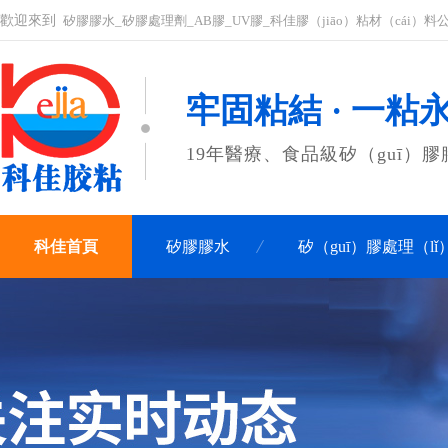
歡迎來到
矽膠膠水_矽膠處理劑_AB膠_UV膠_科佳膠（jiāo）粘材（cái）料公
牢固粘結 · 一粘
19年醫療、食品級矽（guī）
科佳首頁
矽膠膠水
矽（guī）膠處理（lǐ
聯係科佳