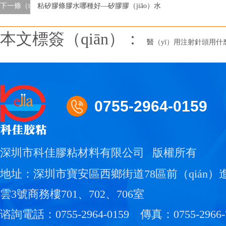
下一條（tiáo）
粘矽膠條膠水哪種好—矽膠膠（jiāo）水
本文標簽（qiān）：
醫（yī）用注射針頭用什麽
0755-2964-0159
深圳市科佳膠粘材料有限公司
版權所有
地址：深圳市寶安區西鄉街道78區前（qián
雲3號商務樓701、702、706室
谘詢電話：0755-2964-0159
傳真：0755-2966-