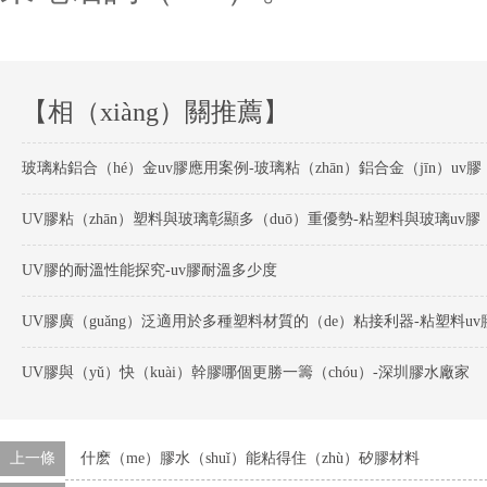
【相（xiàng）關推薦】
玻璃粘鋁合（hé）金uv膠應用案例-玻璃粘（zhān）鋁合金（jīn）uv膠
UV膠粘（zhān）塑料與玻璃彰顯多（duō）重優勢-粘塑料與玻璃uv膠
UV膠的耐溫性能探究-uv膠耐溫多少度
UV膠廣（guǎng）泛適用於多種塑料材質的（de）粘接利器-粘塑料uv
UV膠與（yǔ）快（kuài）幹膠哪個更勝一籌（chóu）-深圳膠水廠家
上一條
什麽（me）膠水（shuǐ）能粘得住（zhù）矽膠材料