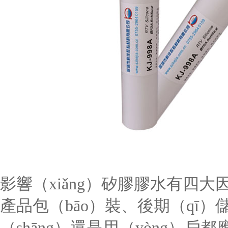
影響（xiǎng）矽膠膠水有四大
產品包（bāo）裝、後期（qī）
（shāng）還是用（yòng）戶