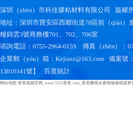
深圳（zhèn）市科佳膠粘材料有限公司
版權
地址：深圳市寶安區西鄉街道78區前（qián）
糧錦雲3號商務樓701、702、706室
谘詢電話：0755-2964-0159
傳真（zhēn）：0755
企業郵（yóu）箱：Kejiasz@163.com
備案號
13010341號
】
百度統計
网站地图
香蕉视频官网_www.5555香蕉.com_香蕉樱桃水蜜桃猕猴桃