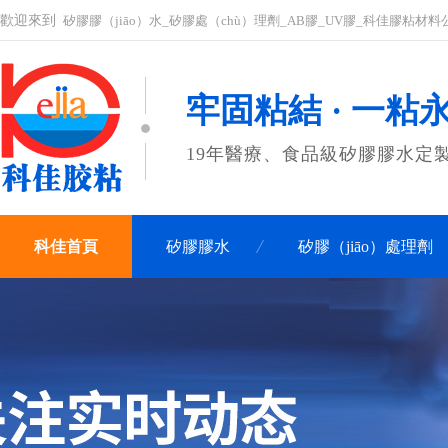
歡迎來到
矽膠膠（jiāo）水_矽膠處（chù）理劑_AB膠_UV膠_科佳膠粘材
牢固粘結 · 一粘
19年醫療、食品級矽膠膠水定
科佳首頁
矽膠膠水
矽膠（jiāo）處理劑
聯係科佳