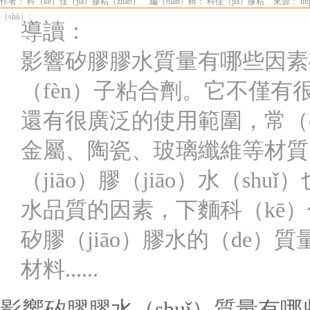
作者： 科（kē）佳（jiā）膠粘（zhān）
編（biān）輯： 科佳（jiā）膠粘
來源： http
（shù）:
導讀：
影響矽膠膠水質量有哪些因素
（fèn）子粘合劑。它不僅有
還有很廣泛的使用範圍，常（c
金屬、陶瓷、玻璃纖維等材質的
（jiāo）膠（jiāo）水（shu
水品質的因素，下麵科（kē
矽膠（jiāo）膠水的（de
材料......
影響矽膠膠水（shuǐ）質量有哪