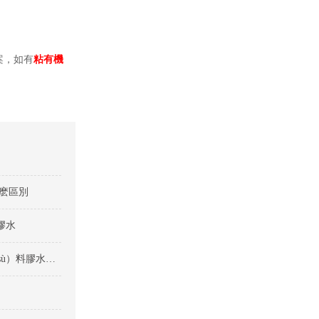
案，如有
粘有機
什麽區別
膠水
矽膠粘塑料用什（shí）麽膠水比較好-矽膠粘（zhān）塑（sù）料膠水種類