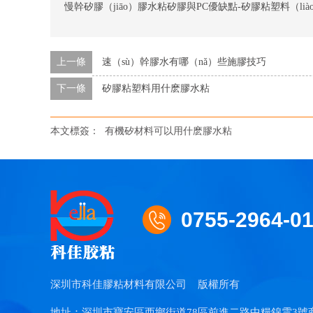
慢幹矽膠（jiāo）膠水粘矽膠與PC優缺點-矽膠粘塑料（lià
上一條
速（sù）幹膠水有哪（nǎ）些施膠技巧
下一條
矽膠粘塑料用什麽膠水粘
本文標簽：
有機矽材料可以用什麽膠水粘
0755-2964-0
深圳市科佳膠粘材料有限公司
版權所有
地址：深圳市寶安區西鄉街道78區前進二路中糧錦雲3號商務樓