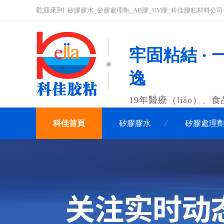
歡迎來到
矽膠膠水_矽膠處理劑_AB膠_UV膠_科佳膠粘材料公司
牢固粘結 · 
逸
19年醫療（liáo）
科佳首頁
矽膠膠水
矽膠處理
聯係（xì）科佳