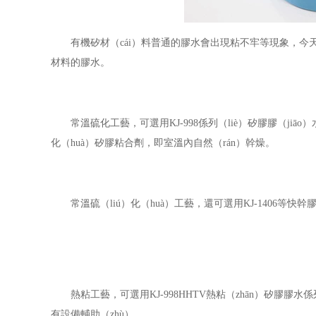
有機矽材（cái）料普通的膠水會出現粘不牢等現象，今天深
材料的膠水。
常溫硫化工藝，
可選用
KJ-998係列（liè）矽膠膠（jiāo）
化（huà）矽膠粘合劑，即室溫內自然（rán）幹燥。
常溫硫（liú）化（huà）工藝，
還可選用
KJ-1406等
熱粘工藝，
可選用
KJ-998HHTV熱粘（zhān）矽膠膠水
係
有設備輔助（zhù）。