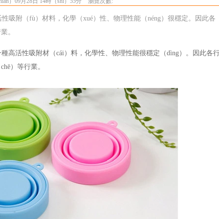
ián）09月28日 14時（shí）55分
瀏覽次數:
吸附（fù）材料，化學（xué）性、物理性能（néng）很穩定。因此各
行業。
一種高活性吸附材（cái）料，化學性、物理性能很穩定（dìng）。因此各
chē）等行業。