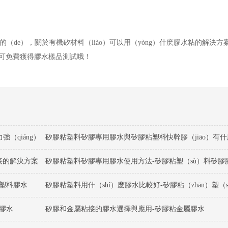
）的（de），關於有機矽材料（liào）可以用（yòng）什麽膠水粘的解決方
可免費獲得膠水樣品測試哦！
（qiáng）
矽膠粘塑料矽膠專用膠水與矽膠粘塑料快幹膠（jiāo）有
粘接的解決方案
矽膠粘塑料矽膠專用膠水使用方法-矽膠粘塑（sù）料矽膠
與塑料膠水
膠水
矽膠和金屬粘接的膠水選擇與應用-矽膠粘金屬膠水