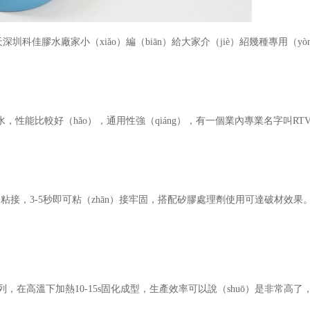
圳科佳膠水廠家小（xiǎo）編（biān）給大家介（jiè）紹幾種專用（yò
水
，性能比較好（hǎo），通用性強（qiáng），有一個業內專業名字叫
RT
快幹膠粘接，3-5秒即可粘（zhān）接牢固，搭配矽膠處理劑使用可達破材效果
列，在高溫下加熱
10-15s固化成型，生產效率可以說（shuō）是非常高