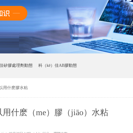
佳矽膠處理劑動態
科（kē）佳AB膠動態
以用什麽膠水粘
用什麽（me）膠（jiāo）水粘