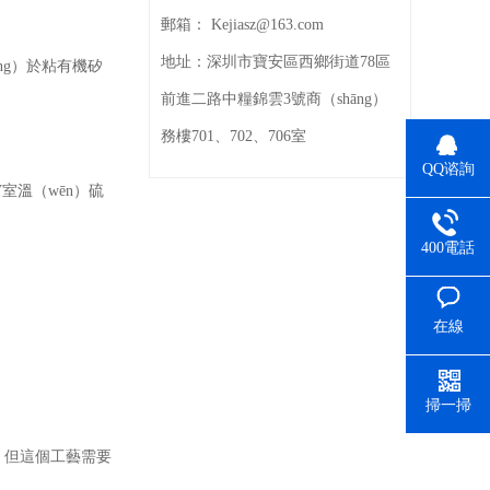
郵箱：
Kejiasz@163.com
地址：
深圳市寶安區西鄉街道78區
ng）於粘有機矽
前進二路中糧錦雲3號商（shāng）
務樓701、702、706室
QQ谘詢
V室溫（wēn）硫
400電話
。
在線
（xiàn）留
言
掃一掃
了，但這個工藝需要