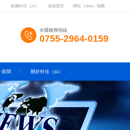
收藏科佳（jiā）
在線留言
網站（zhàn）地圖
全國服務熱線
0755-2964-0159
·新聞
關於科佳（jiā）