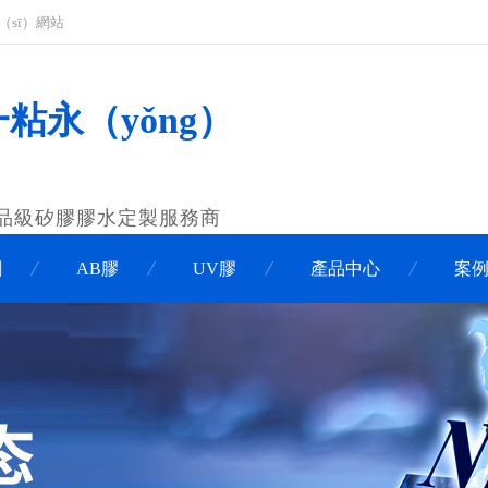
（sī）網站
一粘永（yǒng）
、食品級矽膠膠水定製服務商
劑
AB膠
UV膠
產品中心
案例