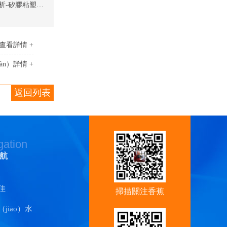
慢幹（gàn）矽膠膠水粘矽膠與PC的耐高溫性（xìng）能分析-矽膠粘塑料膠水
查看詳情 +
àn）詳情 +
返回列表
gation
航
佳
掃描關注香蕉
jiāo）水
视频官