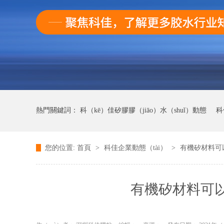
熱門關鍵詞：
科（kē）佳矽膠膠（jiāo）水（shuǐ）動態
科
您的位置:
首頁
>
科佳企業動態（tài）
>
有機矽材料可
科佳UV無影膠水動態
科佳快幹膠動態（tài）
有機矽材料可以