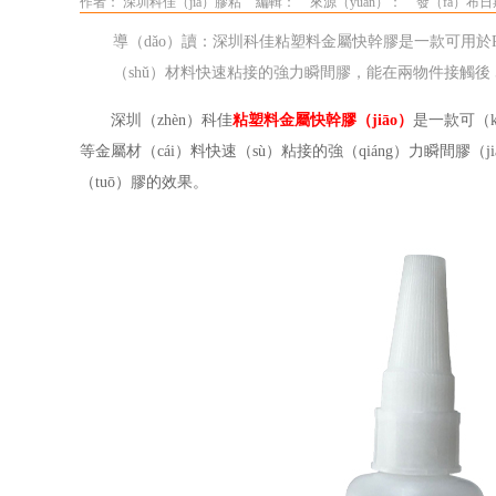
作者： 深圳科佳（jiā）膠粘
編輯：
來源（yuán）：
發（fā）布日期
導（dǎo）讀：深圳科佳粘塑料金屬快幹膠是一款可用於PV
（shǔ）材料快速粘接的強力瞬間膠，能在兩物件接觸後 5
深圳（zhèn）科佳
粘塑料金屬快幹膠（jiāo）
是一款可（k
等金屬材（cái）料快速（sù）粘接的強（qiáng）力瞬間膠（j
（tuō）膠的效果。