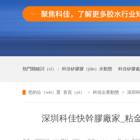
熱門關鍵詞（cí）：
科佳矽膠膠（jiāo）水動態
科佳矽膠處
您的位（wèi）置:
首頁（yè）
>
科佳企業動態
>
深圳科
科（kē）佳UV無（wú）影膠水動態（tài）
科佳快幹膠動
深圳科佳快幹膠廠家_粘金