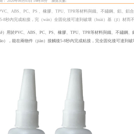
： 2020年06月03日 14時50分
瀏覽次數:
C、ABS、PC、PS 、橡膠、TPU、TPR等材料與鐵、不鏽鋼、鋁、鋁合
-8秒內完成粘接，完（wán）全固化後可達到破壞（huài）基（jī）材
ě）用於
PVC
、
ABS
、
PC
、
PS
、橡膠、
TPU
、
TPR
等材料與鐵、不鏽鋼、鋁
iāo），能在兩物件（jiàn）接觸後
5-8
秒內完成粘接，完全固化後可達到破