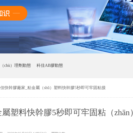
（chù）理劑動態
科佳AB膠動態
佳快幹膠廠家_粘金屬（shǔ）塑料快幹膠5秒即可牢固粘接
態
屬塑料快幹膠5秒即可牢固粘（zhān