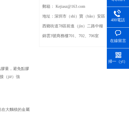
郵箱：
Kejiasz@163.com
地址：
深圳市（shì）寶（bǎo）安區
400電話
西鄉街道78區前進（jìn）二路中糧
錦雲3號商務樓701、702、706室
在線留言
掃一（yī）
掃
點膠量，避免點膠
（jiē）強
粘在大麵積的金屬