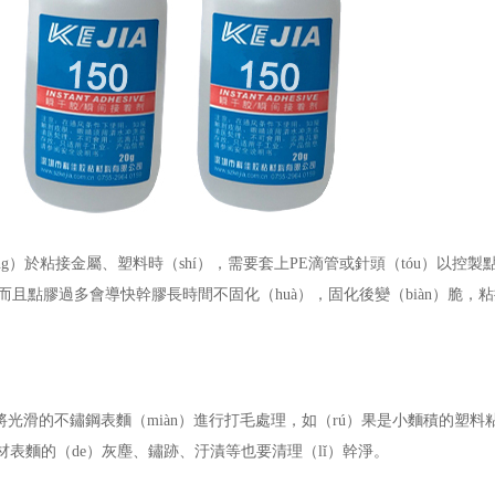
ng）於粘接金屬、塑料
時（shí），需要套上
PE
滴管或針頭（tóu）以控製
，而且點膠過多會導
快幹膠長時間不固化（huà），固化後變（biàn）脆，粘接
將光滑的不鏽鋼表麵（miàn）進行打毛處理，如（rú）果是小麵積的塑料
基材表麵的（de）灰塵、鏽跡、汙漬等也要清理（lǐ）幹淨。