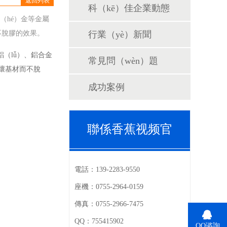
返回列表
科（kē）佳企業動態
（hé）金等金屬
而不脫膠的效果。
行業（yè）新聞
（lǚ）、鋁合金
常見問（wèn）題
壞
基材而不脫
成功案例
聯係香蕉视频官
電話：
139-2283-9550
座機：
0755-2964-0159
傳真：
0755-2966-7475
QQ：
755415902
QQ谘詢