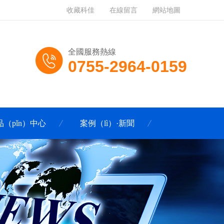
收藏科佳
在線留言
網站地圖
全國服務熱線
0755-2964-0159
品（pǐn）中心
案例（lì）·新聞