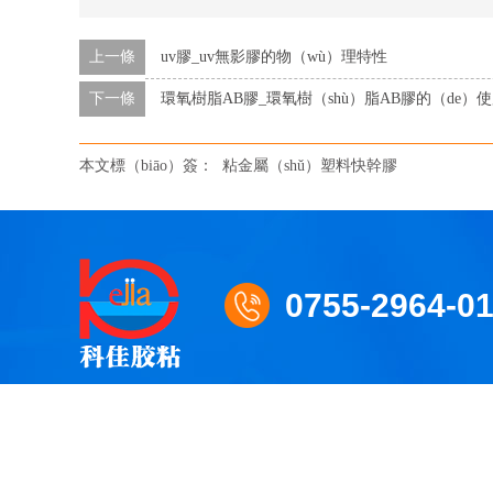
上一條
uv膠_uv無影膠的物（wù）理特性
下一條
環氧樹脂AB膠_環氧樹（shù）脂AB膠的（de）使
本文標（biāo）簽：
粘金屬（shǔ）塑料快幹膠
0755-2964-0
深（shēn）圳市科佳膠粘材料有限（xiàn）公司
版（b
地址：深圳市寶安區西鄉街道78區前進二路中糧錦雲3號商（sh