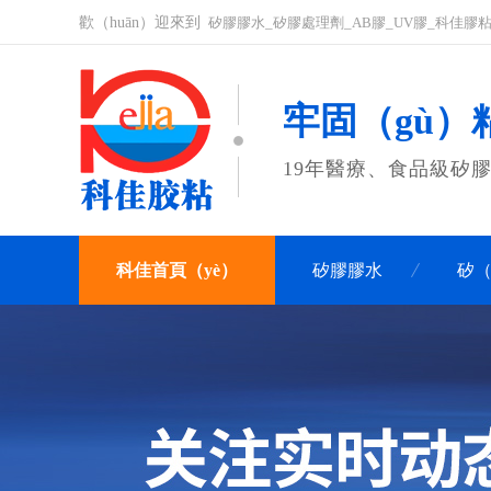
歡（huān）迎來到
矽膠膠水_矽膠處理劑_AB膠_UV膠_科佳膠
牢固（gù）粘
19年醫療、食品級矽
科佳首頁（yè）
矽膠膠水
矽（
關於科佳
聯係科佳