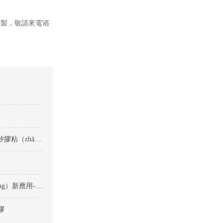
）製，敬請來電谘
影響矽膠粘（zhān） PC 快幹膠粘接強（qiáng）度的因素-矽膠粘（zhān）PC快幹膠
快幹膠（jiāo）在矽膠與（yǔ）多種塑料粘接中的創（chuàng）新應用-矽膠粘塑料快幹膠
膠