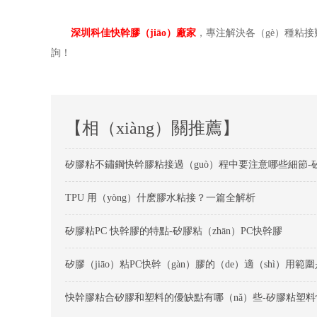
深圳科佳快幹膠（jiāo）廠家
，專注解決各（gè）種粘接
詢！
【相（xiàng）關推薦】
TPU 用（yòng）什麽膠水粘接？一篇全解析
矽膠粘PC 快幹膠的特點-矽膠粘（zhān）PC快幹膠
快幹膠粘合矽膠和塑料的優缺點有哪（nǎ）些-矽膠粘塑