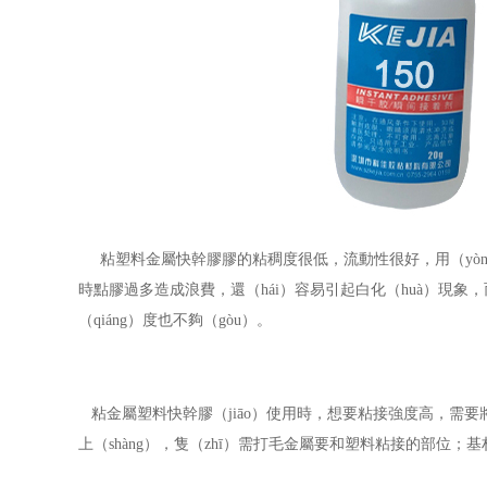
粘塑料
金屬快幹膠膠的粘稠度很低，流動性很好，用（yò
時點膠過多造成浪費，還（hái）容易引起白化（huà）現象
（qiáng）度也不夠（gòu）。
粘金屬塑料快幹膠（jiāo）使用時，想要粘接強度高，需要
上（shàng），隻（zhī）需打毛金屬要和塑料粘接的部位；