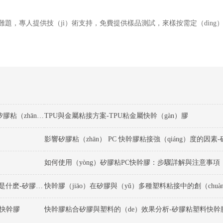
難題，專人提供技（jì）術支持，免費提供樣品測試，來樣按需定（dìng
矽膠粘不鏽鋼快幹膠粘接過（guò）程中要注意哪些細節-矽膠粘（zhān）不鏽鋼快幹（gàn）膠（jiāo）
TPU與金屬粘接方案-TPU粘金屬快幹（gàn）膠
如何使用（yòng）矽膠粘PC快幹膠：步驟詳解與注意事項
矽膠（jiāo）粘PC快幹（gàn）膠的（de）適（shì）用範圍是什麽-矽膠粘塑料快（kuài）幹（gàn）膠
料快幹膠
快幹膠粘合矽膠與塑料的（de）效果分析-矽膠粘塑料快幹