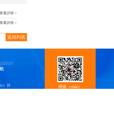
查看詳情 +
查看詳情 +
返回列表
gation
航
ān）於
掃描（miáo）
）科佳
ī）膠膠水
關注香蕉视频
官
ǐ）劑