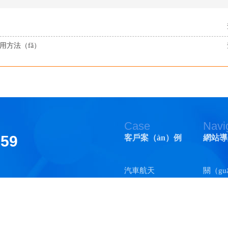
用方法（fǎ）
Case
Navi
159
客戶案（àn）例
網站導
汽車航天
關（gu
ǎn）權所有
醫療器械
（yú
矽（gu
āng）務樓701、702、706
光纖通訊
處理（l