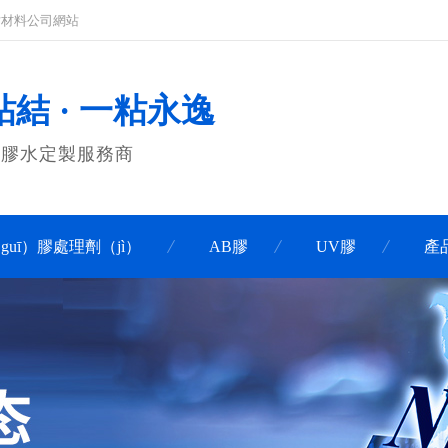
粘材料公司網站
結 · 一粘永逸
膠膠水定製服務商
guī）膠處理劑（jì）
AB膠
UV膠
產