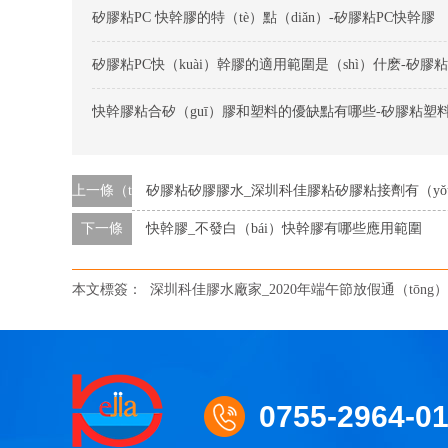
矽膠粘PC 快幹膠的特（tè）點（diǎn）-矽膠粘PC快幹膠
上一條（tiáo）
矽膠粘矽膠膠水_深圳科佳膠粘矽膠粘接劑有（yǒ
下一條
快幹膠_不發白（bái）快幹膠有哪些應用範圍
本文標簽：
深圳科佳膠水廠家_2020年端午節放假通（tōng
0755-2964-0