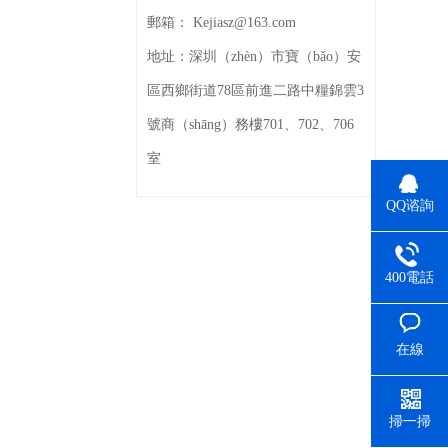
郵箱：
Kejiasz@163.com
地址：
深圳（zhèn）市寶（bǎo）安
區西鄉街道78區前進二路中糧錦雲3
號商（shāng）務樓701、702、706
室
QQ谘詢
400電話
在線
（xiàn）留
言
掃一掃