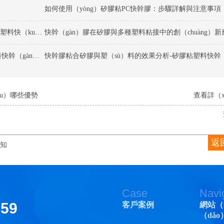
如何使用（yòng）矽膠粘PC快幹膠：步驟詳解與注意事項
矽膠粘PC快（kuài）幹膠的適用範圍是（shì）什麽-矽膠粘塑料快（kuài）幹膠
快幹膠粘合矽（guī）膠和塑料的優缺點有哪些-矽膠粘塑料快幹（gàn）膠
快幹膠粘合矽膠與塑（sù）料的效果分析-矽膠粘塑料快幹（
u）哪些優勢
查看詳（xi
返
）知
Case
Navi
159
客戶案例
網站（
（dǎo