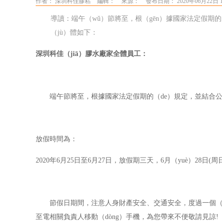
作者： 深圳科佳膠粘
編輯：
來源：
發布日期： 2020年06月22日 
導讀：端午（wǔ）節將至，根（gēn）據國家法定假期
（jù）體如下：
深圳科佳（jiā）膠水廠家全體員工：
端午節將至，根據國家法定假期的（de）規定，並結合公
放假時間為：
2020年6月25日至6月27日，放假期三天，6月（yuè）28日(
節假日期間，注意人身財產安全、交通安全，度過一個（
至電相關負責人移動（dòng）手機，為您帶來不便敬請見諒
!