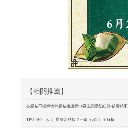
【相關推薦】
矽膠粘不鏽鋼快幹膠粘接過程中要注意哪些細節-矽膠粘
TPU 用什（shí）麽膠水粘接？一篇（piān）全解析