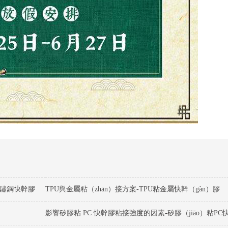
不鏽鋼快幹膠
TPU與金屬粘（zhān）接方案-TPU粘金屬快幹（gàn）膠
影響矽膠粘 PC 快幹膠粘接強度的因素-矽膠（jiāo）粘PC