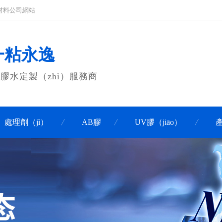
粘材料公司網站
 一粘永逸
膠水定製（zhì）服務商
o）處理劑（jì）
AB膠
UV膠（jiāo）