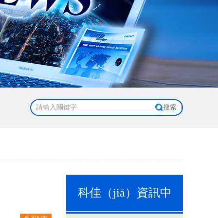
科佳（jiā）資訊中