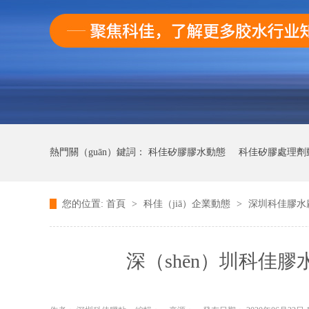
熱門關（guān）鍵詞：
科佳矽膠膠水動態
科佳矽膠處理劑動
您的位置:
首頁
>
科佳（jiā）企業動態
>
深圳科佳膠水廠
科佳快幹膠動態（tài）
深（shēn）圳科佳膠