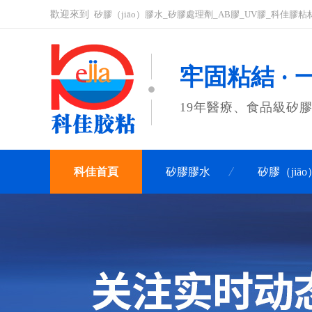
歡迎來到
矽膠（jiāo）膠水_矽膠處理劑_AB膠_UV膠_科佳膠
牢固粘結 ·
19年醫療、食品級矽膠
科佳首頁
矽膠膠水
矽膠（jiā
關（guān）於科佳（jiā）
聯係科佳