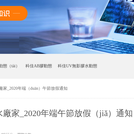
態（tài）
科佳AB膠動態
科佳UV無影膠水動態
家_2020年端（duān）午節放假通知
水廠家_2020年端午節放假（jiǎ）通知