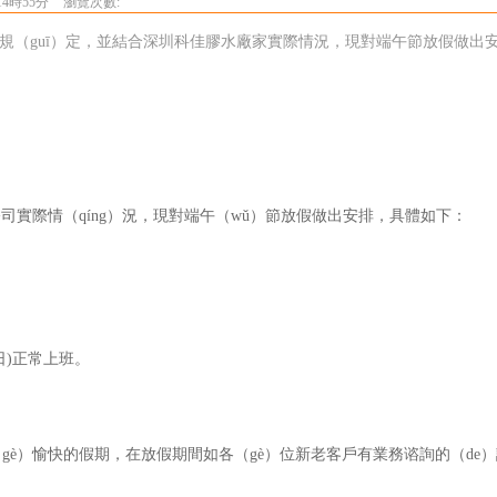
14時55分
瀏覽次數:
的規（guī）定，並結合深圳科佳膠水廠家實際情況，現對端午節放假做出安
司實際情（qíng）況，現對端午（wǔ）節放假做出安排，具體如下：
周日)正常上班。
gè）愉快的假期，
在放假期間如各（gè）位新老客戶有業務谘詢的（de）請