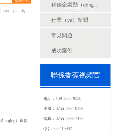
返回列表
科佳企業動（dòng）態
（zhōng）心
（ān）排，具
行業（yè）新聞
常見問題
成功案例
聯係香蕉视频官
電話：
139-2283-9550
座機：
0755-2964-0159
傳真：
0755-2966-7475
（qǐng）直接
QQ：
755415902