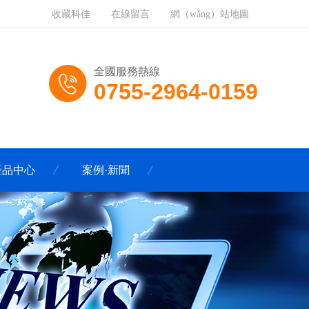
收藏科佳
在線留言
網（wǎng）站地圖
全國服務熱線
0755-2964-0159
產品中心
案例·新聞