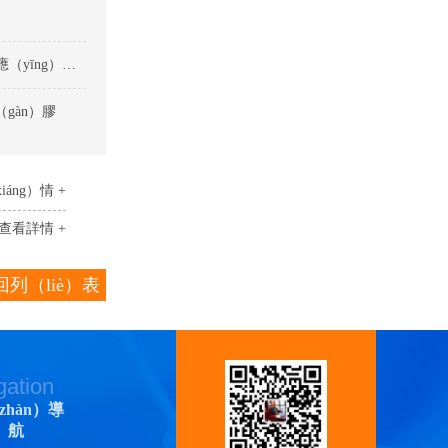
快幹（gàn）膠在矽膠與多種塑料粘接中的創（chuàng）新應（yīng）用（yòng）-矽膠粘塑料快幹膠
gàn）膠
áng）情 +
查看詳情 +
回列（liè）表
gation
zhàn）導
）航