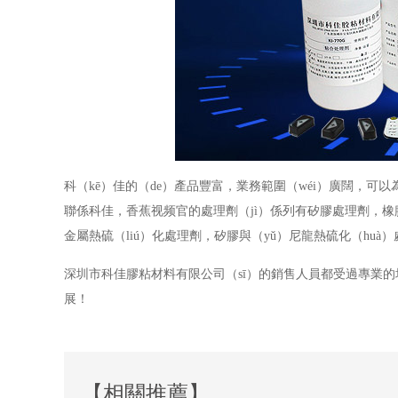
科（kē）佳的（de）產品豐富，業務範圍（wéi）廣闊，可以
聯係科佳，香蕉视频官的處理劑（jì）係列有矽膠處理劑，橡膠
金屬熱硫（liú）化處理劑，矽膠與（yǔ）尼龍熱硫化（huà）
深圳市科佳膠粘材料有限公司（sī）的銷售人員都受過專業的
展！
【相關推薦】