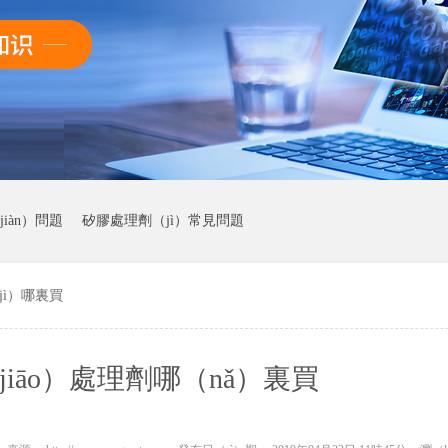
iàn）問題
矽膠處理劑（jì）常見問題
jì）哪裏買
iāo）處理劑哪（nǎ）裏買