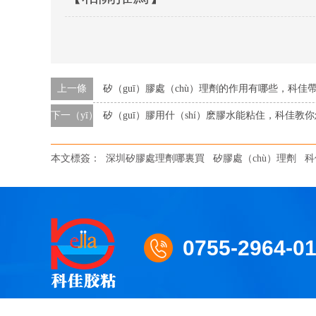
上一條
矽（guī）膠處（chù）理劑的作用有哪些，科佳
下一（yī）條
矽（guī）膠用什（shí）麽膠水能粘住，科佳教你
本文標簽：
深圳矽膠處理劑哪裏買
矽膠處（chù）理劑
科
0755-2964-0
深圳市（shì）科（kē）佳（jiā）膠粘（zhān）材料有限公