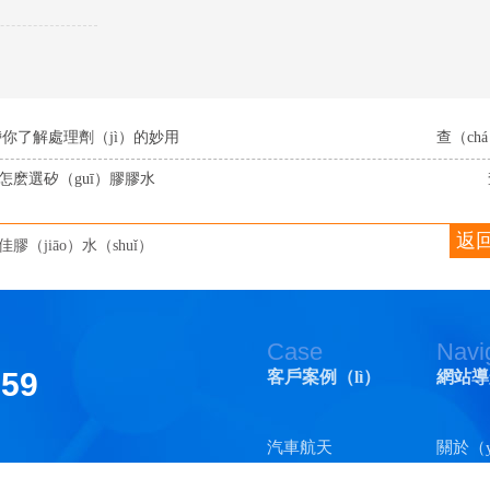
帶你了解處理劑（jì）的妙用
查（ch
怎麽選矽（guī）膠膠水
返回
佳膠（jiāo）水（shuǐ）
Case
Navi
159
客戶案例（lì）
網站導
汽車航天
關於（
司（sī）
版權所有