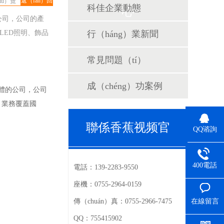
返（fǎn）回
iú）覽
科佳企業動態
心
列表
公司，公司的產
、LED照明、飾品
行（háng）業新聞
常見問題（tí）
成（chéng）功案例
一體的公司，公司
，業務覆蓋國
聯係香蕉视频官
QQ谘詢
（men）
400電話
電話：
139-2283-9550
座機：
0755-2964-0159
在線留言
傳（chuán）真：
0755-2966-7475
QQ：
755415902