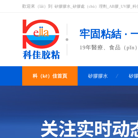
歡迎來（lái）到
矽膠膠水_矽膠處（chù）理劑_AB膠_UV膠_
牢固粘結 ·
19年醫療、食品（pǐ
科（kē）佳首頁
矽膠膠水
矽膠
聯係科佳