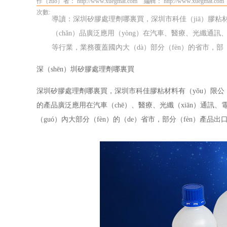
作（zuò）者： http://www.xuegmat.com
編輯： http://www.xuegmat.com
次數:
導讀：深圳矽膠處理劑哪裏買，深圳市科佳（jiā）膠粘材
（chǎn）品廣泛應用（yòng）在汽車、醫療、光纖通訊
等行業，業務覆蓋國內大（dà）部分（fèn）的省市，部（b
深（shēn）圳矽膠處理劑哪裏買
深圳矽膠處理劑哪裏買，深圳市科佳膠粘材料有（yǒu）限公（g
的產品廣泛應用在汽車（chē）、醫療、光纖（xiān）通
（guó）內大部分（fèn）的（de）省市，部分（fèn）產品出