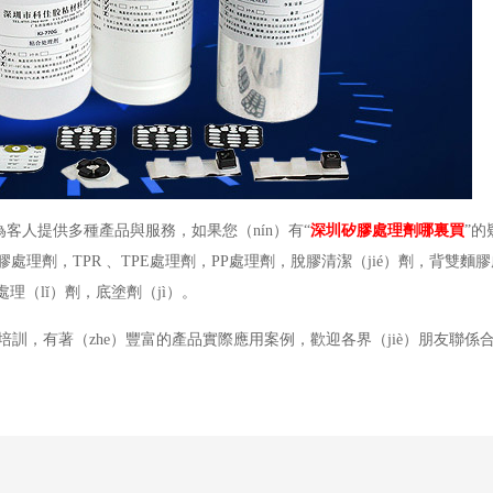
為客人提供多種產品與服務，如果您（nín）有“
深圳矽膠處理劑哪裏買
”的
處理劑，TPR 、TPE處理劑，PP處理劑，脫膠清潔（jié）劑，背雙麵
處理（lǐ）劑，底塗劑（jì）。
培訓，有著（zhe）豐富的產品實際應用案例，歡迎各界（jiè）朋友聯係