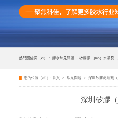
熱門關鍵詞（cí）：
膠水常見問題
矽膠膠（jiāo）水常見（j
您的位置（zhì）:
首頁
>
常見問題
>
深圳矽膠處理劑（
AB膠（jiāo）常（cháng）見問題
快幹膠膠常見問題
深圳矽膠（j