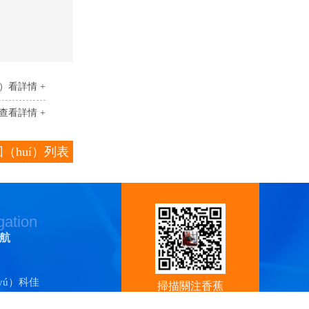
á）看詳情 +
查看詳情 +
（huí）列表
gation
航
yú）科佳
掃描關注香蕉