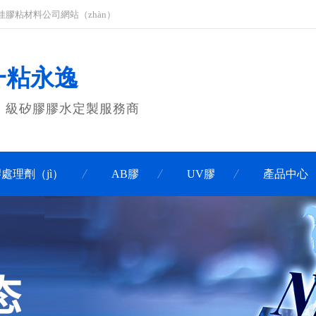
科佳膠粘材料公司網站（zhàn）
 一粘永逸
n）級矽膠膠水定製服務商
處理劑（jì）
AB膠
UV膠
產品中心