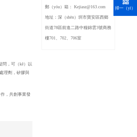
郵（yóu）箱：
Kejiasz@163.com
掃一（yī）
掃（sǎo）
地址：
深（shēn）圳市寶安區西鄉
街道78區前進二路中糧錦雲3號商務
樓701、702、706室
疑問，可（kě）以
膠處理劑，矽膠與
合作，共創事業發