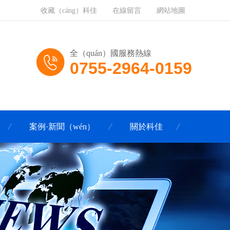
收藏（cáng）科佳
在線留言
網站地圖
全（quán）國服務熱線
0755-2964-0159
案例·新聞（wén）
關於科佳