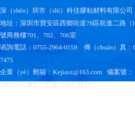
深（shēn）圳市（shì）科佳膠粘材料有限公司
地址：深圳市寶安區西鄉街道78區前進二路（l
號商務樓701、702、706室
谘詢電話：0755-2964-0159
傳（chuán）真：07
7475
企業（yè）郵箱：Kejiasz@163.com
備案號：
13010341號
】
百度（dù）統計