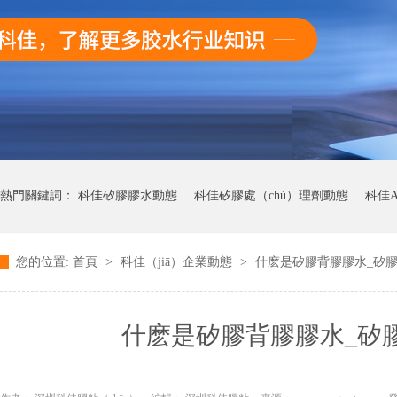
熱門關鍵詞：
科佳矽膠膠水動態
科佳矽膠處（chù）理劑動態
科佳A
您的位置:
首頁
>
科佳（jiā）企業動態
>
什麽是矽膠背膠膠水_矽膠
科佳UV無影膠水動態
科佳快幹膠動態
什麽是矽膠背膠膠水_矽