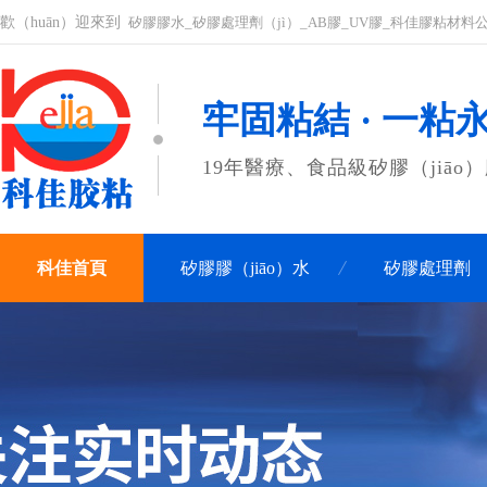
歡（huān）迎來到
矽膠膠水_矽膠處理劑（jì）_AB膠_UV膠_科佳膠粘材料公
牢固粘結 · 一粘
19年醫療、食品級矽膠（jiāo
科佳首頁
矽膠膠（jiāo）水
矽膠處理劑
聯（lián）係科佳