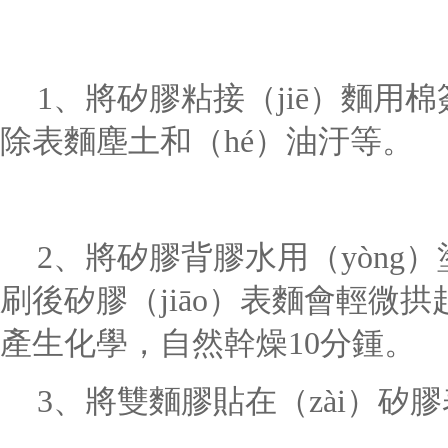
1、將矽膠粘接（jiē）麵用
除表麵塵土和（hé）油汙等。
2、將矽膠背膠水用（yòng
刷後矽膠（jiāo）表麵會輕微拱
產生化學，自然幹燥
10分鍾。
3、將雙麵膠貼在（zài）矽