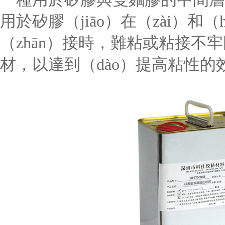
用於矽膠（jiāo）在（zài）和
（zhān）接時，難粘或粘接不
材，以達到（dào）提高粘性的