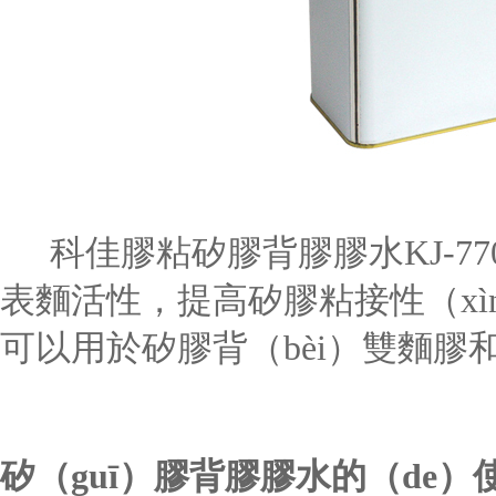
科佳膠粘
矽膠背膠膠水KJ-7
表麵活性，提高矽膠粘接性（xìn
可以用於矽膠背（bèi）雙麵膠
矽（guī）膠背膠膠水的（de）