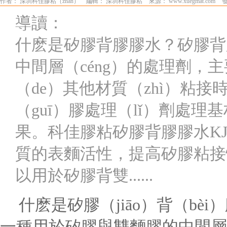
作者： 深圳科佳膠粘（zhān）
編輯： 深圳科佳膠粘
來源： www.xuegmat.com
發
導讀：
什麽是矽膠背膠膠水？矽膠背
中間層（céng）的處理劑，
（de）其他材質（zhì）粘
（guī）膠處理（lǐ）劑處理
果。科佳膠粘矽膠背膠膠水KJ-
質的表麵活性，提高矽膠粘接
以用於矽膠背雙......
什麽是矽膠（jiāo）背（bèi
一種用於
矽膠與雙麵膠的中間層