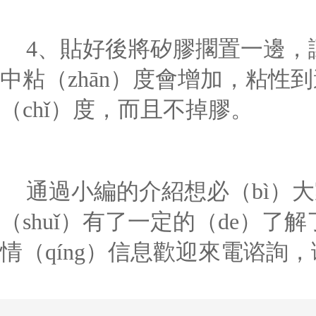
4、貼好後將矽膠擱置一邊，
中粘（zhān）度會增加，粘性
（chǐ）度，而且不掉膠。
通過小編的介紹想必（bì）大
（shuǐ）有了一定的（de）
情（qíng）信息歡迎來電谘詢