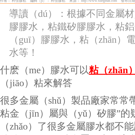
作者： 科佳膠粘
編輯（jí）： 科佳膠粘
來源： http://www.xuegmat.com
發布日期：
導讀（dú）：根據不同金屬
膠膠水，粘鐵矽膠膠水，粘鋁合
（guī）膠膠水，粘（zhā
水等！
什麽（me）膠水可以
粘（zhān
（jiāo）粘來解答
很多金屬（shǔ）製品廠家常
常
粘金（jīn）屬與（yǔ）矽膠
”
的
（zhǎo）了很多金屬膠水都不能