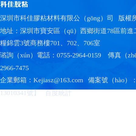
深圳市科佳膠粘材料有限公（gōng）司
版權
地址：深圳市寶安區（qū）西鄉街道78區前進
糧錦雲3號商務樓701、702、706室
谘詢（xún）電話：0755-2964-0159
傳真（zhē
2966-7475
企業郵箱：Kejiasz@163.com
備案號（hào）
13010341號
】
百度統計