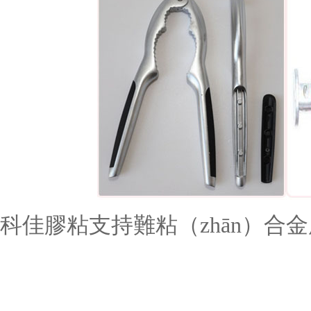
科佳膠粘
支持難粘（zhān）合