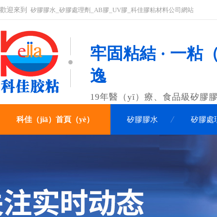
歡迎來到
矽膠膠水_矽膠處理劑_AB膠_UV膠_科佳膠粘材料公司網站
牢固粘結 · 一粘（
逸
19年醫（yī）療、食品級矽膠
科佳（jiā）首頁（yè）
矽膠膠水
矽膠處
聯係科佳