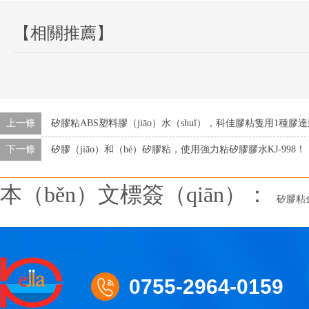
【相關推薦】
上一條
矽膠粘ABS塑料膠（jiāo）水（shuǐ），科佳膠粘隻用1種膠
下一條
矽膠（jiāo）和（hé）矽膠粘，使用強力粘矽膠膠水KJ-998！
本（běn）文標簽（qiān）：
矽膠粘
0755-2964-0159