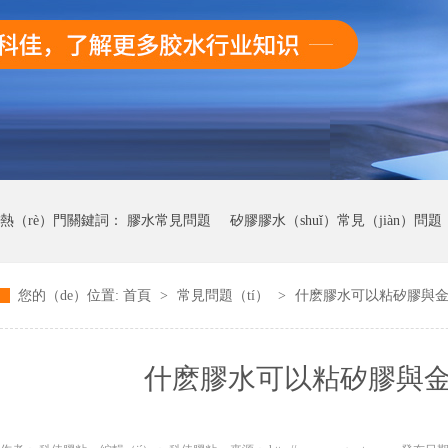
熱（rè）門關鍵詞：
膠水常見問題
矽膠膠水（shuǐ）常見（jiàn）問題
您的（de）位置:
首頁
>
常見問題（tí）
>
什麽膠水可以粘矽膠與
矽（guī）膠（jiāo）處理劑常（cháng）見問題
AB膠常見問題
快幹
什麽膠水可以粘矽膠與金