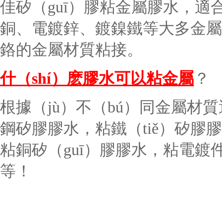
佳
矽（guī）膠粘
金屬
膠水，適合
銅、電鍍鋅、鍍鎳鐵等大多金屬
鉻的金屬材質粘接。
什（shí）麽膠水可以粘金屬
？
根據（jù）不（bú）同金屬材
鋼矽膠膠水，粘鐵（tiě）矽膠膠
粘銅矽（guī）膠膠水，粘電
等！