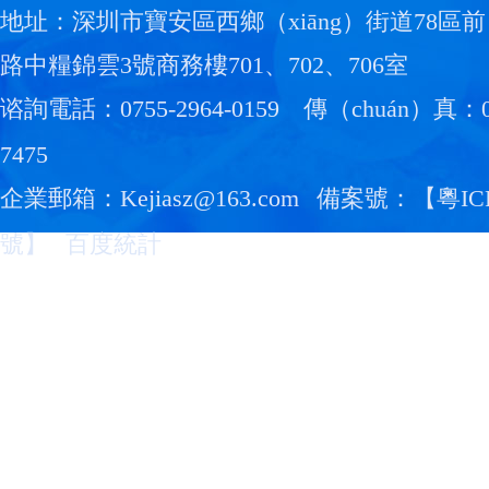
地址：深圳市寶安區西鄉（xiāng）街道78區前（
路中糧錦雲3號商務樓701、702、706室
谘詢電話：0755-2964-0159
傳（chuán）真：07
7475
企業郵箱：Kejiasz@163.com
備案號：【
粵IC
號
】
百度統計