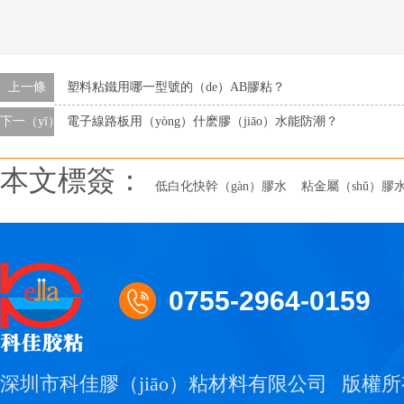
上一條
塑料粘鐵用哪一型號的（de）AB膠粘？
下一（yī）條
電子線路板用（yòng）什麽膠（jiāo）水能防潮？
本文標簽：
低白化快幹（gàn）膠水
粘金屬（shǔ）膠
0755-2964-0159
深圳市科佳膠（jiāo）粘材料有限公司
版權所