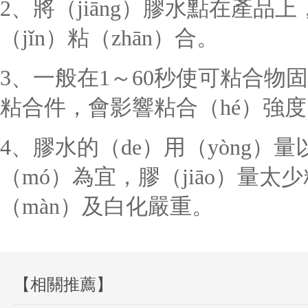
2、將（jiāng）膠水點在產品
（jǐn）粘（zhān）合。
3、一般在1～60秒使可粘合物
粘合件，會影響粘合（hé）強
4、膠水的（de）用（yòng）
（mó）為宜，膠（jiāo）量
（màn）及白化嚴重。
【相關推薦】