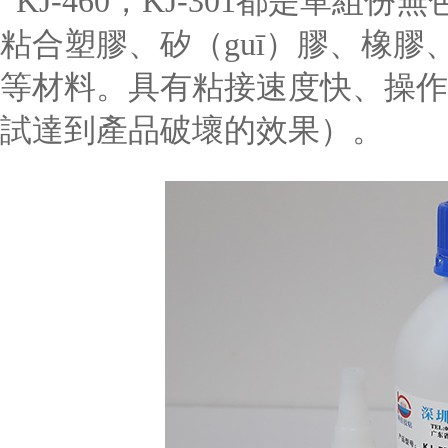
KJ-460，KJ-301都是單組
粘合塑膠、矽（guī）膠、橡膠
等材料。具有粘接速度快、操作
試達到產品破壞的效果）。