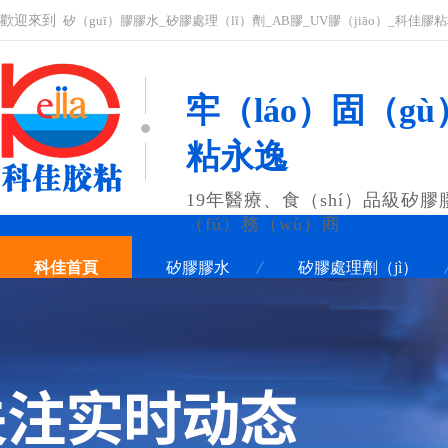
歡迎來到
矽（guī）膠膠水_矽膠處理（lǐ）劑_AB膠_UV膠（jiāo）_科佳
牢（láo）固（gù
粘永逸
19年醫療、食（shí）品級矽膠
（fú）務（wù）商
科佳首頁
矽膠膠水
矽膠處理劑（jì）