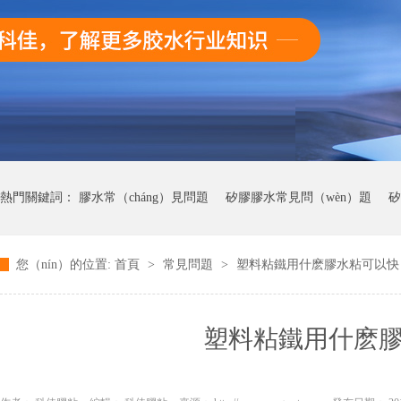
熱門關鍵詞：
膠水常（cháng）見問題
矽膠膠水常見問（wèn）題
矽
您（nín）的位置:
首頁
>
常見問題
>
塑料粘鐵用什麽膠水粘可以快（
快幹膠膠常見問題
塑料粘鐵用什麽