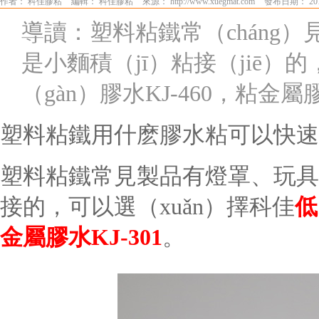
作者： 科佳膠粘
編輯： 科佳膠粘
來源： http://www.xuegmat.com
發布日期： 201
導讀：塑料粘鐵常（cháng
是小麵積（jī）粘接（jiē）
（gàn）膠水KJ-460，粘金屬膠
塑料粘鐵用什麽膠水粘可以快速
塑料粘鐵常見製品有燈罩、玩具，
接的，可以選（xuǎn）擇科佳
低
金屬膠水KJ-301
。