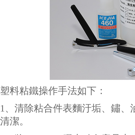
塑料粘鐵操作手法如下：
1、清除粘合件表麵汙垢、鏽、
清潔。