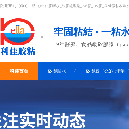
歡迎來到（dào）
矽（guī）膠膠水_矽膠處理劑_AB膠_UV膠_科佳膠粘材料
牢固粘結 · 一粘
19年醫療、食品級矽膠膠（jiā
科佳首頁
矽膠膠水
矽膠處（chù）理劑（j
關（guān）於科佳
聯係科佳