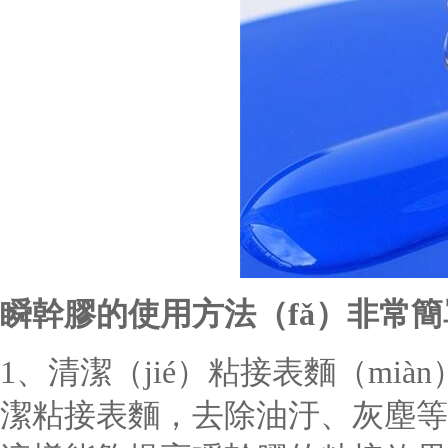
瞬幹膠的使用方法（fǎ）非常
1、清潔（jié）粘接表麵（mi
潔粘接表麵，去除油汙、灰塵等