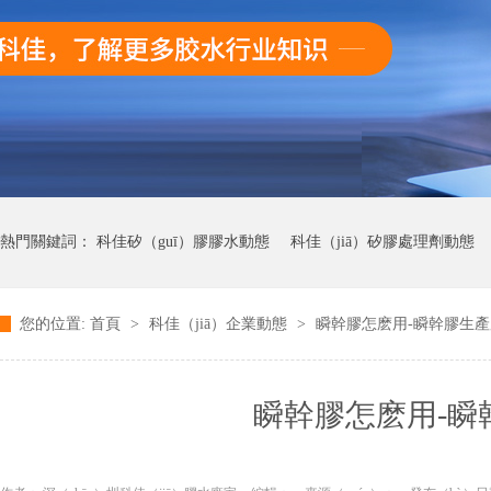
熱門關鍵詞：
科佳矽（guī）膠膠水動態
科佳（jiā）矽膠處理劑動態
您的位置:
首頁
>
科佳（jiā）企業動態
>
瞬幹膠怎麽用-瞬幹膠生
科佳快幹膠動態
瞬幹膠怎麽用-瞬