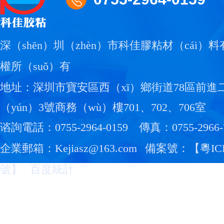
深（shēn）圳（zhèn）市科佳膠粘材（cái）
權所（suǒ）有
地址：深圳市寶安區西（xī）鄉街道78區前進
（yún）3號商務（wù）樓701、702、706室
谘詢電話：0755-2964-0159
傳真：0755-2966-
企業郵箱：Kejiasz@163.com
備案號：【
粵IC
號
】
百度統計