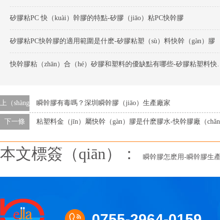
矽膠粘PC 快（kuài）幹膠的特點-矽膠（jiāo）粘PC快幹膠
矽膠粘PC快幹膠的適用範圍是什麽-矽膠粘塑（sù）料快幹（gàn）膠
快幹膠粘（zhān）合（hé）
上（shàng）一條
瞬幹膠有毒嗎？深圳瞬幹膠（jiāo）生產廠家
下一條
粘塑料金（jīn）屬快幹（gàn）膠是什麽膠水-快幹膠廠（chǎ
本文標簽（qiān）：
瞬幹膠怎麽用-瞬幹膠生
0755-2964-0159