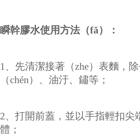
瞬幹膠水
使用方法（fǎ）
：
1、先清潔接著（zhe）表麵，除
（chén）、油汙、鏽等；
2、打開前蓋，並以手指輕扣尖端
體；