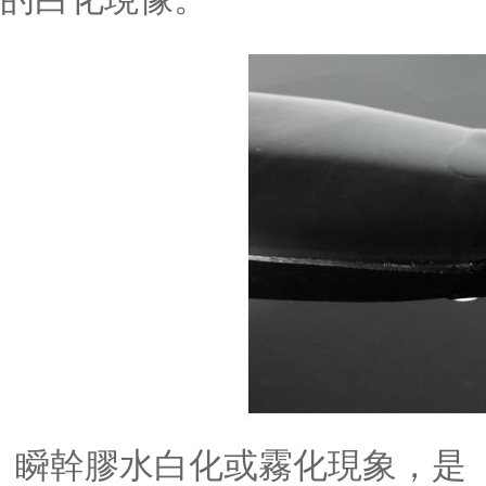
瞬幹膠水白化或霧化現象，是（s