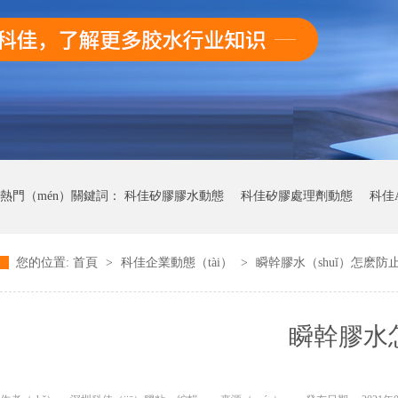
熱門（mén）關鍵詞：
科佳矽膠膠水動態
科佳矽膠處理劑動態
科佳
您的位置:
首頁
>
科佳企業動態（tài）
>
瞬幹膠水（shuǐ）怎麽防止
科（kē）佳UV無影膠（jiāo）水動態
科佳快（kuài）幹膠（jiāo）動態（
瞬幹膠水