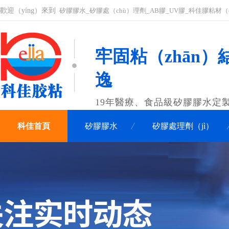
歡迎（yíng）來到
矽膠膠水_矽膠處（chù）理劑_AB膠_UV膠_科佳膠粘材（
牢固粘（zhān）結
逸
19年醫療、食品級矽膠膠水定
科佳首頁
矽膠膠水
矽膠處理劑（jì）
聯係科佳