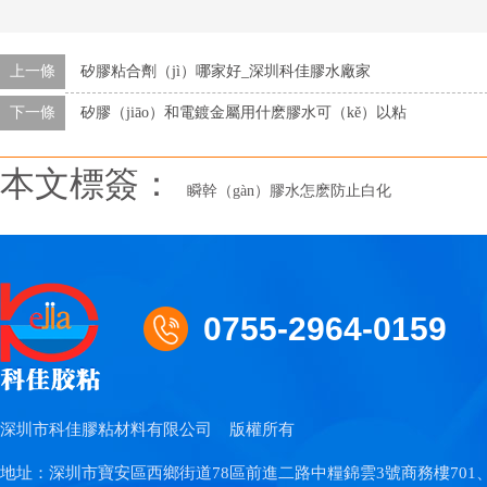
上一條
矽膠粘合劑（jì）哪家好_深圳科佳膠水廠家
下一條
矽膠（jiāo）和電鍍金屬用什麽膠水可（kě）以粘
本文標簽：
瞬幹（gàn）膠水怎麽防止白化
0755-2964-0159
深圳市科佳膠粘材料有限公司
版權所有
地址：深圳市寶安區西鄉街道78區前進二路中糧錦雲3號商務樓701、70