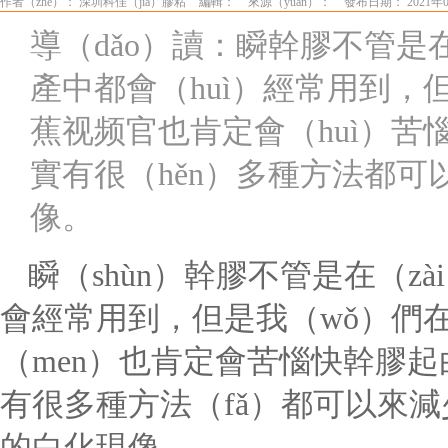
作者（zhě）： 深圳科佳（jiā）膠粘
編輯：
來源（yuán）：
發布日期： 2021年0
導（dǎo）讀：瞬幹膠不管是在
產中都會（huì）經常用到，
蕉视频官也肯定會（huì）苦
實有很（hěn）多種方法都
像。
瞬（shùn）幹膠不管是在（z
會經常用到，但是我（wǒ）們在
（men）也肯定會苦惱快幹膠起白
有很多種方法（fǎ）都可以來減少
的白化現像。