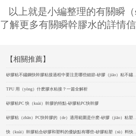
以上就是小編整理的有關瞬（s
了解更多有關瞬幹膠水的詳情信
【相關推薦】
矽膠粘不鏽鋼快幹膠粘接過程中要注意哪些細節-矽膠（j
TPU 用（yòng）什麽膠水粘接？一篇全解析
矽膠粘PC 快（kuài）幹膠的特點-矽膠粘PC快幹膠
矽膠粘（zhān）PC快幹膠的（de）適用範圍是什麽-矽膠（jiā
快（kuài）幹膠粘合矽膠和塑料的優缺點有哪些