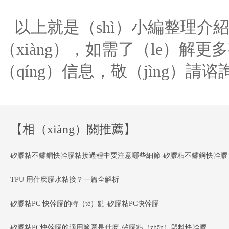
以上就是（shì）小編整理介
（xiàng），如需了（le）解更
（qíng）信息，敬（jìng）
【相（xiàng）關推薦】
矽膠粘不鏽鋼快幹膠粘接過程中要注意哪些細節-矽膠粘不鏽鋼快幹膠
TPU 用什麽膠水粘接？一篇全解析
矽膠粘PC 快幹膠的特（tè）點-矽膠粘PC快幹膠
矽膠粘PC快幹膠的適用範圍是什麽-矽膠粘（zhān）塑料快幹膠