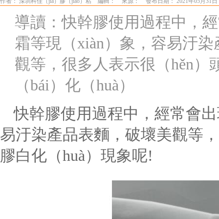
作者： 深圳科佳（jiā）膠（jiāo）粘
編輯：
來源：
發布日期： 2021年05月31日
導讀：快幹膠使用過程中，經常
霜等現（xiàn）象，容易汙染
觀等，很多人表示很（hěn）
（bái）化（huà）
快幹膠使用過程中，經常會出現
易汙染產品表麵，破壞美觀等，
膠白化（huà）現象呢
!