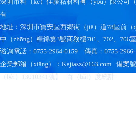
深圳市科（kē）佳膠粘材料有（yǒu）限公司（
有
地址：深圳市寶安區西鄉街（jiē）道78區前（q
中（zhōng）糧錦雲3號商務樓701、702、706室
谘詢電話：0755-2964-0159
傳真：0755-2966-
企業郵箱（xiāng）：Kejiasz@163.com
備案
（bèi）13010341號
】
百（bǎi）度統計