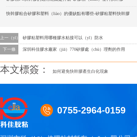
快幹膠粘合矽膠和塑料（liào）的優缺點有哪些-矽膠粘塑料快幹膠
上一（yī）條
矽膠粘塑料用哪種膠水粘接可以（yǐ）防水
下一條
深圳科佳膠水廠家（jiā）770矽膠處（chù）理劑的作用
本文標簽：
如何避免快幹膠產生白化現象
0755-2964-0159