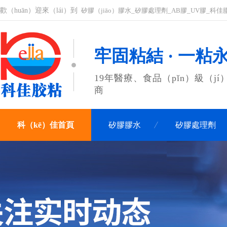
歡（huān）迎來（lái）到
矽膠（jiāo）膠水_矽膠處理劑_AB膠_UV膠_科佳
牢固粘結 · 一粘
19年醫療、食品（pǐn）級（j
商
科（kē）佳首頁
矽膠膠水
矽膠處理劑
聯係科佳