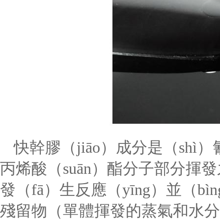
快幹膠（jiāo）成分是（sh
丙烯酸（suān）酯分子部分揮發
發（fā）生反應（yīng）並（b
殘留物（單體揮發的蒸氣和水分產