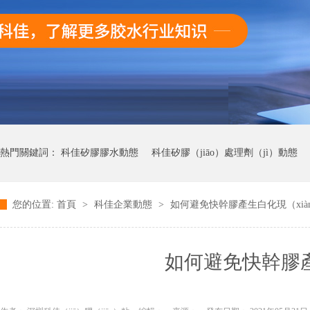
熱門關鍵詞：
科佳矽膠膠水動態
科佳矽膠（jiāo）處理劑（jì）動態
您的位置:
首頁
>
科佳企業動態
>
如何避免快幹膠產生白化現（xià
科佳快幹膠動態
如何避免快幹膠產