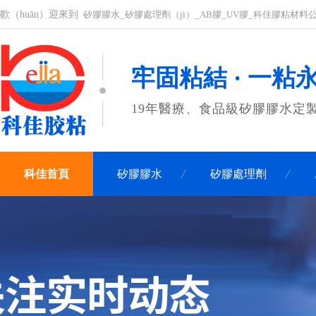
歡（huān）迎來到
矽膠膠水_矽膠處理劑（jì）_AB膠_UV膠_科佳膠粘材料
牢固粘結 · 一粘
19年醫療、食品級矽膠膠水定
科佳首頁
矽膠膠水
矽膠處理劑