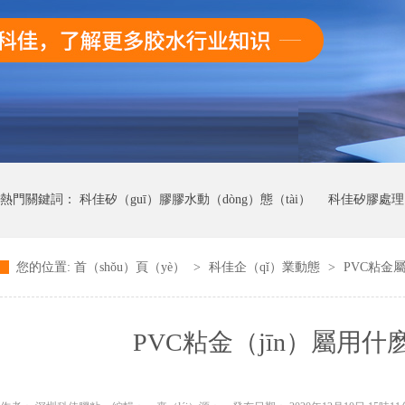
熱門關鍵詞：
科佳矽（guī）膠膠水動（dòng）態（tài）
科佳矽膠處理
您的位置:
首（shǒu）頁（yè）
>
科佳企（qǐ）業動態
>
PVC粘金
科佳UV無影膠水動態
科佳快幹膠動態
PVC粘金（jīn）屬用什