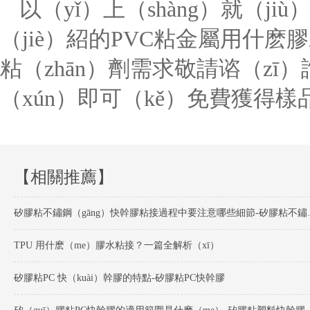
以（yǐ）上（shàng）就（jiù
（jiè）紹的
PVC粘金屬用什麽膠
粘（zhān）劑需求敬請谘（z
（xún）即可（kě）免費獲得樣
【相關推薦】
矽膠粘不鏽鋼（gān
TPU 用什麽（me）膠水粘接？一篇全解析（xī）
矽膠粘PC 快（kuài）幹膠的特點-矽膠粘PC快幹膠