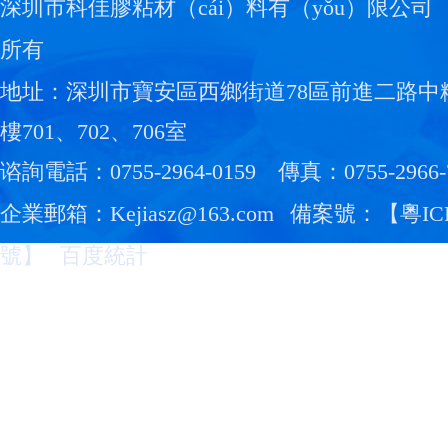
深圳市科佳膠粘材（cái）料有（yǒu）限公司
所有
地址：深圳市寶安區西鄉街道78區前進二路中
樓701、702、706室
谘詢電話：0755-2964-0159
傳真：0755-2966-
企業郵箱：Kejiasz@163.com
備案號：【
粵IC
號
】
百度統計