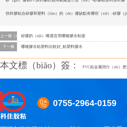
矽（guī）膠粘PC快幹膠的適用範圍是什麽（me）-矽膠粘塑料快幹膠
上一條（tiáo）
矽膠奶（nǎi）嘴適宜用哪種膠水粘接
下一條
哪種膠水粘塑料比較好_粘塑料膠水
本文標（biāo）簽：
PVC粘金屬用什（shí）
0755-2964-0159