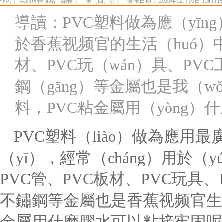
作者： 深圳科佳膠粘
編輯：
來（lái）源：
發布日期： 2020年12月10日 15時1
導讀：PVC塑料做為應（yī
於香蕉视频官的生活（huó）中
材、PVC玩（wán）具、P
鋼（gāng）等金屬也是我（
料，PVC粘金屬用（yòng
PVC塑料（liào）做為應用最
（yī），經常（cháng）用於
PVC管、PVC板材、PVC玩具
不鏽鋼等金屬也是香蕉视频官生
金屬用什麽膠水可以粘接牢固呢