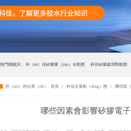
熱門關鍵詞：
科（kē）佳矽膠膠（jiāo）水動態
科佳矽膠處理劑動態
您（nín）的位置（zhì）:
首頁
>
科佳企業動（dòng）態
>
哪些因（
科佳UV無影膠水動態
科佳快（kuài）幹（gàn）膠動態
哪些因素會影響矽膠電子