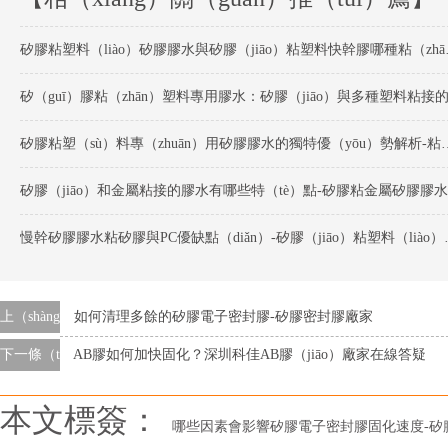
矽膠粘塑料（lià
矽膠粘塑（sù）料專（zhuān）用矽膠膠水的獨
矽膠（jiāo）和金屬粘接的膠水有哪些特（tè）點-矽膠粘金屬矽膠膠水
慢幹矽膠膠水粘矽膠與P
上（shàng）一條
如何清理多餘的矽膠電子密封膠-矽膠密封膠廠家
下一條（tiáo）
AB膠如何加快固化？深圳科佳AB膠（jiāo）廠家在線答疑
本文標簽：
哪些因素會影響矽膠電子密封膠固化速度-矽