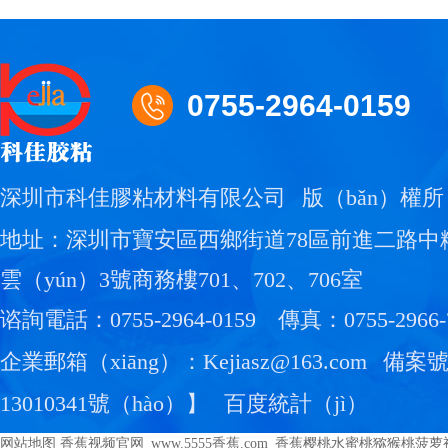
0755-2964-0159
深圳市科佳膠粘材料有限公司
版（bǎn）權所
地址：深圳市寶安區西鄉街道78區前進二路中糧（
雲（yún）3號商務樓701、702、706室
谘詢電話：0755-2964-0159
傳真：0755-2966-
企業郵箱（xiāng）：Kejiasz@163.com
備案
13010341號（hào）
】
百度統計（jì）
网站地图
香蕉视频官网_www.5555香蕉.com_香蕉樱桃水蜜桃猕猴桃