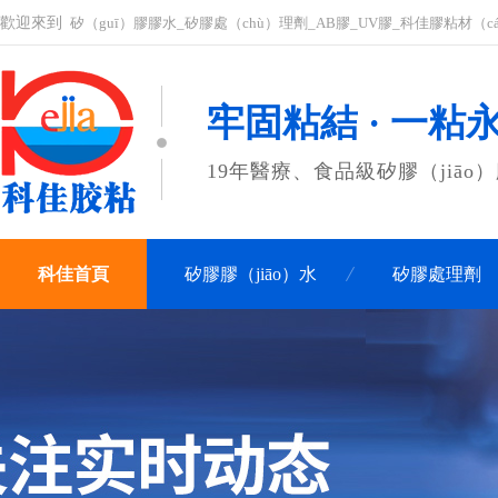
歡迎來到
矽（guī）膠膠水_矽膠處（chù）理劑_AB膠_UV膠_科佳膠粘材（c
牢固粘結 · 一粘
19年醫療、食品級矽膠（jiāo
科佳首頁
矽膠膠（jiāo）水
矽膠處理劑
關於科佳
聯係科佳（jiā）