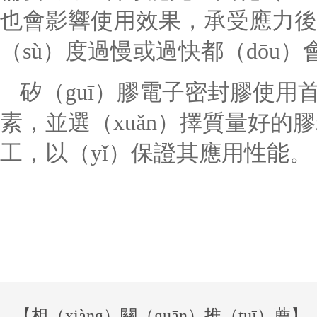
也會影響使用效果，承受應力後
（sù）度過慢或過快都（dōu
矽（guī）膠電子密封膠使
素，並選（xuǎn）擇質量好
工，以（yǐ）保證其應用性能。
【相（xiàng）關（guān）推（tuī）薦】