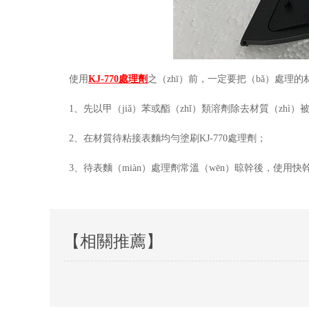
使用
KJ-770
處理劑
之（zhī）前，一定要把（bǎ）處理的
1、先以甲（jiǎ）苯或酯（zhǐ）類溶劑除去材質（zhì
2、在材質待粘接
表麵均勻塗刷
KJ-770
處理劑
；
3、待表麵（miàn）處理劑常溫（wēn）晾幹後，使用快
【相關推薦】