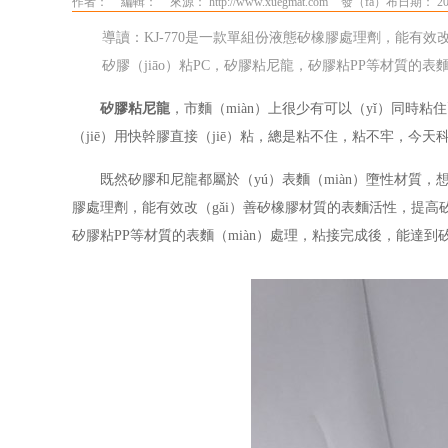
作者：
編輯：
來源： http://www.xuegmat.com
發（fā）布日期： 20
導讀：KJ-770是一款單組份液態矽橡膠處理劑，能有效
矽膠（jiāo）粘PC，矽膠粘尼龍，矽膠粘PP等材質的表麵
矽膠粘尼龍
，市麵（miàn）上很少有可以（yǐ）同時粘
（jiē）用快幹膠直接（jiē）粘，總是粘不住，粘不牢，今
既然矽膠和尼龍都屬於（yú）表麵（miàn）墮性材質，想
膠處理劑，
能有效改（gǎi）善矽橡膠材質的表麵活性，提高矽膠
矽膠粘
PP
等材質的
表麵（miàn）處理，粘接完成後，能達到矽