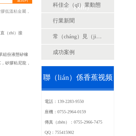
返回列
科佳企（qǐ）業動態
心（xīn）
（liè）表
矽膠低溫粘金屬，
行業新聞
（zhí）接
常（cháng）見（jiàn）問題
成功案例
款單組份液態矽橡
C
，矽膠粘尼龍，
聯（lián）係香蕉视频
官
電話：
139-2283-9550
座機：
0755-2964-0159
傳真（zhēn）：
0755-2966-7475
QQ：
755415902