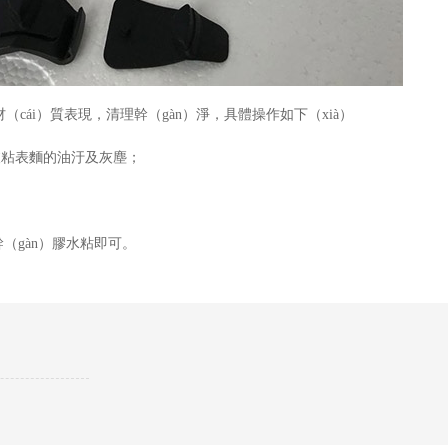
材（cái）質表現，清理幹（gàn）淨，具體操作如下（xià）
）被粘表麵的油汙及灰塵；
幹（gàn）膠水粘即可。