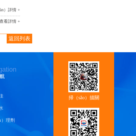
àn）詳情 +
查看詳情 +
返回列表
gation
航
佳
掃（sǎo）描關
水
（guān）注香
蕉视频官
ù）理劑