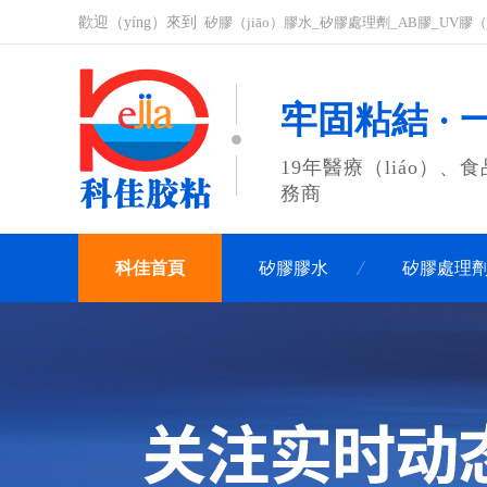
歡迎（yíng）來到
矽膠（jiāo）膠水_矽膠處理劑_AB膠_UV膠（j
牢固粘結 ·
19年醫療（liáo）、
務商
科佳首頁
矽膠膠水
矽膠處理