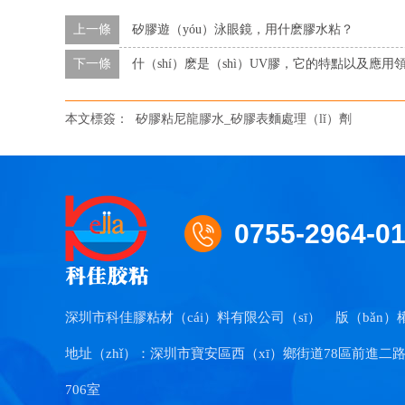
上一條
矽膠遊（yóu）泳眼鏡，用什麽膠水粘？
下一條
什（shí）麽是（shì）UV膠，它的特點以及應用
本文標簽：
矽膠粘尼龍膠水_矽膠表麵處理（lǐ）劑
0755-2964-0
深圳市科佳膠粘材（cái）料有限公司（sī）
版（bǎn）
地址（zhǐ）：深圳市寶安區西（xī）鄉街道78區前進二路
706室