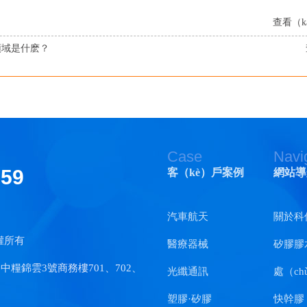
查看（k
領域是什麽？
Case
Navi
159
客（kè）戶案例
網站導
汽車航天
關於科
權所有
醫療器械
矽膠膠
中糧錦雲3號商務樓701、702、
光纖通訊
處（ch
塑膠·矽膠
快幹膠