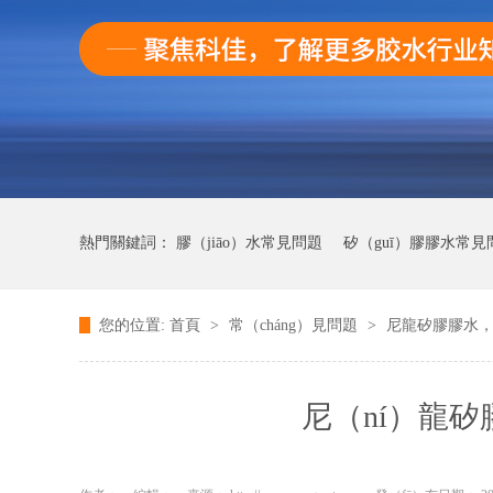
熱門關鍵詞：
膠（jiāo）水常見問題
矽（guī）膠膠水常見
您的位置:
首頁
>
常（cháng）見問題
>
尼龍矽膠膠水
快幹膠膠常見（jiàn）問題
尼（ní）龍