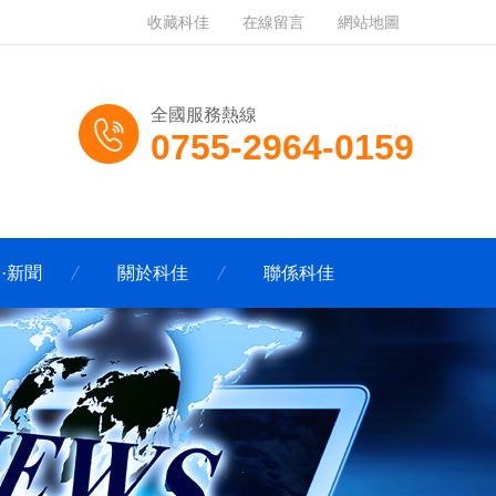
收藏科佳
在線留言
網站地圖
全國服務熱線
0755-2964-0159
·新聞
關於科佳
聯係科佳