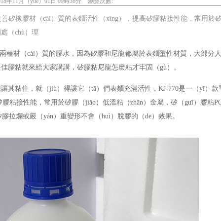
18年11月（yuè）01日 09時36分
瀏覽次數:
改善矽橡膠材（cái）質的表麵活性（xìng），提高矽膠粘接性能，常用於
處（chù）理
住兩種材（cái）質的膠水，因為矽膠和尼龍都屬於表麵墮性材質，大部分人直
天科佳膠粘就來給大家講講，矽膠粘尼龍怎麽粘才牢固（gù）。
讓其粘住，就（jiù）得讓它（tā）們表麵充滿活性，KJ-770是一（yī）
粘接性能，常用於矽膠（jiāo）低溫粘（zhān）金屬，矽（guī）膠粘
P
膠拉爛或嚴（yán）重變形不會（huì）脫膠的（de）效果。