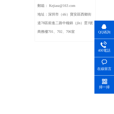
郵箱：
Kejiasz@163.com
地址：
深圳市（shì）寶安區西鄉街
道78區前進二路中糧錦（jǐn）雲3號
商務樓701、702、706室
QQ谘詢
400電話
（huà）
在線留言
掃一掃