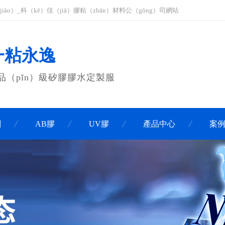
iāo）_科（kē）佳（jiā）膠粘（zhān）材料公（gōng）司網站
 一粘永逸
食品（pǐn）級矽膠膠水定製服
劑
AB膠
UV膠
產品中心
案例