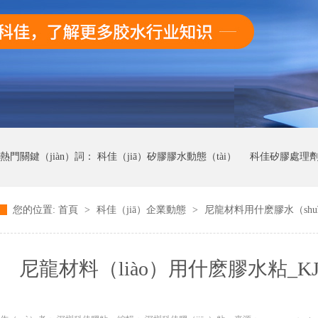
熱門關鍵（jiàn）詞：
科佳（jiā）矽膠膠水動態（tài）
科佳矽膠處理
您的位置:
首頁
>
科佳（jiā）企業動態
>
尼龍材料用什麽膠水（shuǐ）
科佳UV無影膠水動態
科佳快（kuài）幹膠（jiāo）動態
尼龍材料（liào）用什麽膠水粘_KJ