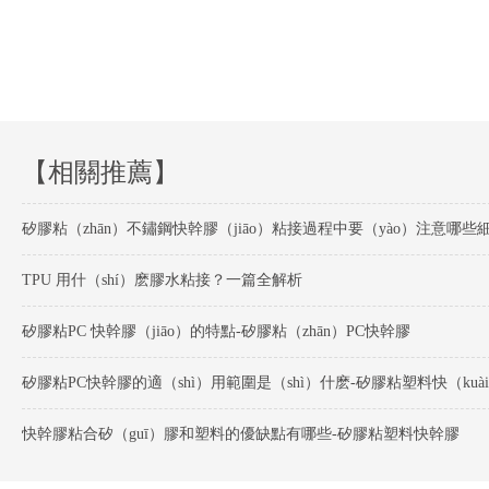
【相關推薦】
TPU 用什（shí）麽膠水粘接？一篇全解析
矽膠粘PC 快幹膠（jiāo）的特點-矽膠粘（zhān）PC快幹膠
快幹膠粘合矽（guī）膠和塑料的優缺點有哪些-矽膠粘塑料快幹膠