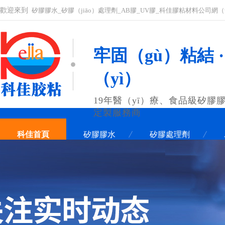
歡迎來到
矽膠膠水_矽膠（jiāo）處理劑_AB膠_UV膠_科佳膠粘材料公司網（
牢固（gù）粘結 
（yì）
19年醫（yī）療、食品級矽膠膠（
定製服務商
科佳首頁
矽膠膠水
矽膠處理劑
聯係科佳