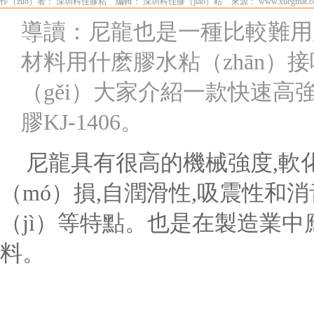
作（zuò）者： 深圳科佳膠粘
編輯： 深圳科佳膠（jiāo）粘
來源： www.xuegmat.
導讀：尼龍也是一種比較難用
材料用什麽膠水粘（zhān）接
（gěi）大家介紹一款快速高強
膠KJ-1406。
尼龍具有很高的機械強度
,軟
（mó）損,自潤滑性,吸震性和消
（jì）等特點。也是在製造業中
料。