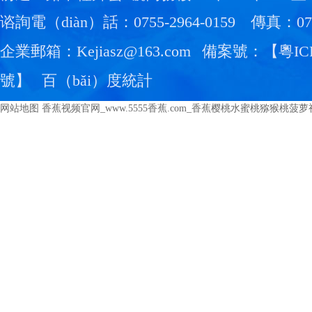
谘詢電（diàn）話：0755-2964-0159
傳真：0755
企業郵箱：Kejiasz@163.com
備案號：【
粵IC
號
】
百（bǎi）度統計
网站地图
香蕉视频官网_www.5555香蕉.com_香蕉樱桃水蜜桃猕猴桃