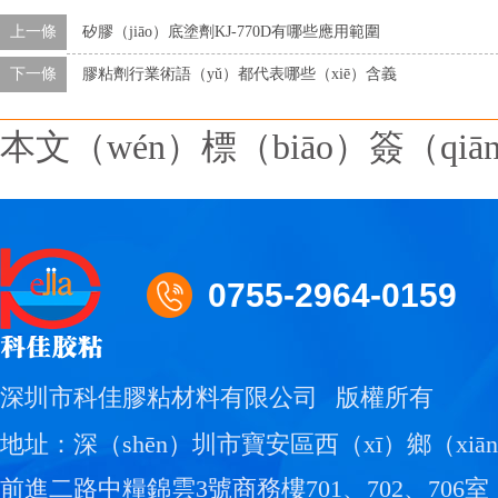
上一條
矽膠（jiāo）底塗劑KJ-770D有哪些應用範圍
下一條
膠粘劑行業術語（yǔ）都代表哪些（xiē）含義
本文（wén）標（biāo）簽（qi
0755-2964-0159
深圳市科佳膠粘材料有限公司
版權所有
地址：深（shēn）圳市寶安區西（xī）鄉（xiā
前進二路中糧錦雲3號商務樓701、702、706室