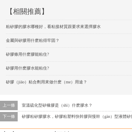
【相關推薦】
粘矽膠的膠水哪種好，看粘接材質跟要求來選擇膠水
金屬與矽膠用什麽粘得牢固？
矽膠條用什麽膠能粘住?
矽膠用什麽膠水能粘住?
矽膠（jiāo）粘合劑用來做什麽（me）用途？
上一條
室溫硫化型矽橡膠是（shì）什麽膠水？
下一條
矽膠粘矽膠膠水，矽膠粘塑料快幹膠與慢幹（gàn）型液體矽膠