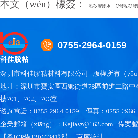
本文（wén）標簽：
粘矽膠膠水
矽膠粘矽膠膠
0755-2964-0159
深圳市科佳膠粘材料有限公司
版權所有（yǒ
地址：深圳市寶安區西鄉街道78區前進二路中
樓701、702、706室
谘詢電話：0755-2964-0159
傳真：0755-2966-
企業郵箱（xiāng）：Kejiasz@163.com
備案號
【
粵ICP備13010341號
】
百度統計