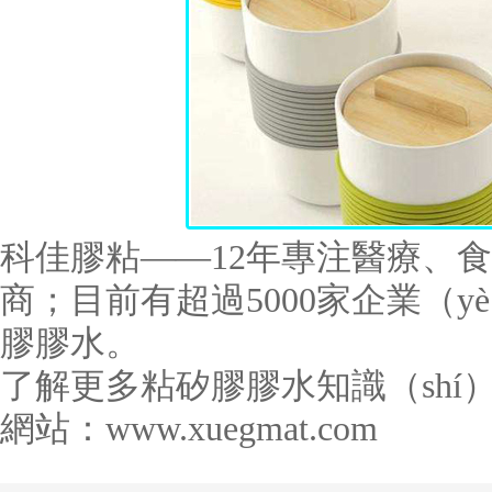
科佳膠粘——
12
年專注醫療、食
商；目前有超過
5000
家企業（yè
膠膠水。
了解更多粘矽膠膠水知識（shí
網站：
www.xuegmat.com