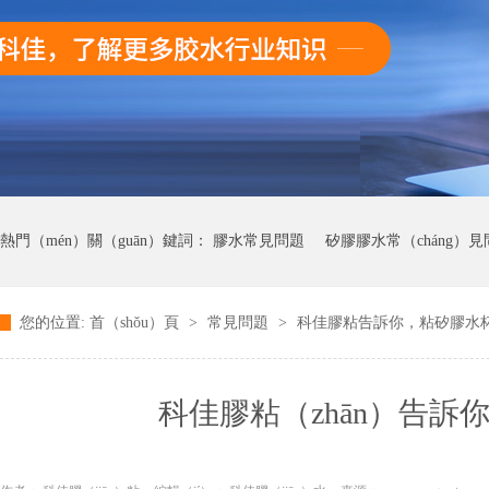
熱門（mén）關（guān）鍵詞：
膠水常見問題
矽膠膠水常（cháng）見
您的位置:
首（shǒu）頁
>
常見問題
>
科佳膠粘告訴你，粘矽膠水
矽膠（jiāo）處理劑常見問題
AB膠常見問題（tí）
快幹（gàn）膠（j
科佳膠粘（zhān）告