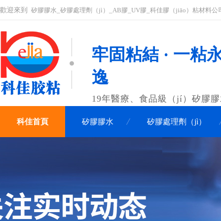
歡迎來到
矽膠膠水_矽膠處理劑（jì）_AB膠_UV膠_科佳膠（jiāo）粘材料
牢固粘結 · 一粘永
逸
19年醫療、食品級（jí）矽膠
科佳首頁
矽膠膠水
矽膠處理劑（jì）
聯係科佳