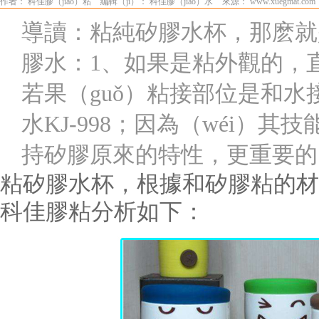
作者： 科佳膠（jiāo）粘
編輯（jí）： 科佳膠（jiāo）水
來源： www.xuegmat.com
導讀：粘純矽膠水杯，那麽就
膠水：1、如果是粘外觀的，直
若果（guǒ）粘接部位是和水
水KJ-998；因為（wéi）
持矽膠原來的特性，更重要的
粘矽膠水杯，根據和矽膠粘的材
科佳膠粘分析如下：