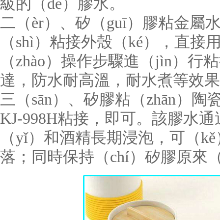
級的（de）膠水。
二（èr）、矽（guī）膠粘金屬
（shì）粘接外殼（ké），直
（zhào）操作步驟進（jìn）行
達，防水耐高溫，耐水煮等效果
三（sān）、矽膠粘（zhān）
KJ-998H
粘接，即可。該膠水通過
（yǐ）和酒精長期浸泡，可（kě
落；同時保持（chí）矽膠原來（