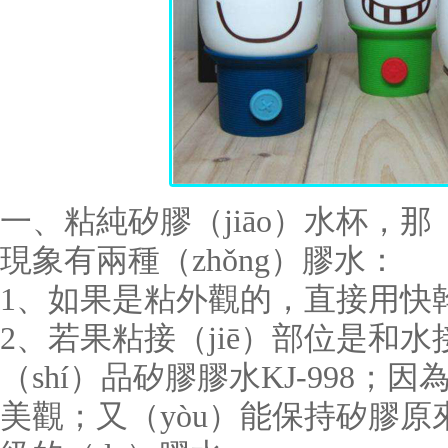
一、粘純矽膠（jiāo）水杯，
現象有兩種（zhǒng）膠水：
1、如果是粘外觀的，直接用快幹
2、若果粘接（jiē）部位是和水
（shí）品矽膠膠水
KJ-998
；因為
美觀；又（yòu）能保持矽膠