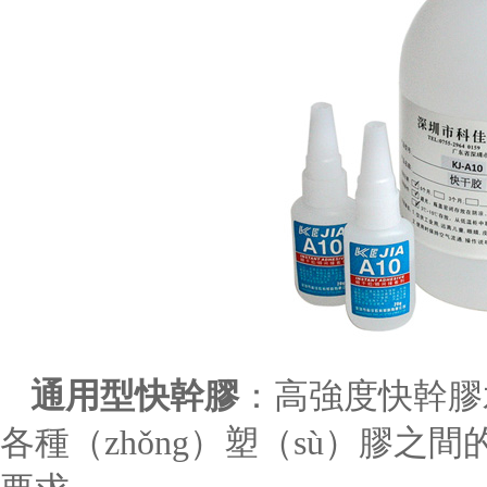
通用型快幹膠
：高強度快幹膠
各種（zhǒng）塑（sù）膠