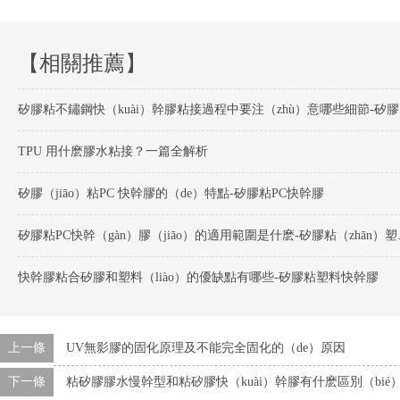
【相關推薦】
矽膠粘
TPU 用什麽膠水粘接？一篇全解析
矽膠（jiāo）粘PC 快幹膠的（de）特點-矽膠粘PC快幹膠
矽膠粘PC快幹（g
快幹膠粘合矽膠和塑料（liào）的優缺點有哪些-矽膠粘塑料快幹膠
上一條
UV無影膠的固化原理及不能完全固化的（de）原因
下一條
粘矽膠膠水慢幹型和粘矽膠快（kuài）幹膠有什麽區別（bié