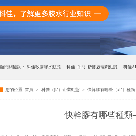
熱門關鍵詞：
科佳矽膠膠水動態
科佳（jiā）矽膠處理劑動態
科佳A
您的位置:
首頁
>
科佳（jiā）企業動態
>
快幹膠有哪些（xiē）種類
科佳快幹膠動態
快幹膠有哪些種類