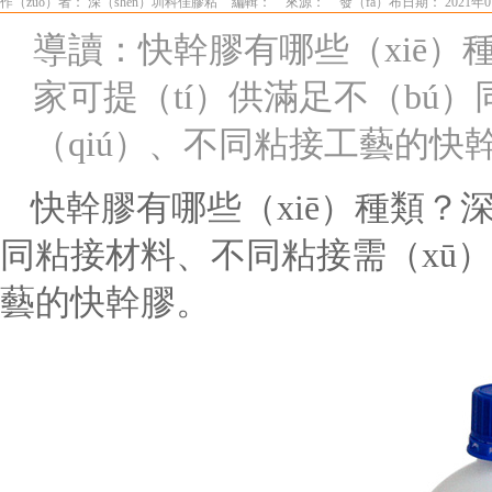
作（zuò）者： 深（shēn）圳科佳膠粘
編輯：
來源：
發（fā）布日期： 2021年0
導讀：快幹膠有哪些（xiē）種
家可提（tí）供滿足不（bú
（qiú）、不同粘接工藝的快
快幹膠有哪些（xiē）種類
同粘接材料、不同粘接需（xū）求
藝的快幹膠。