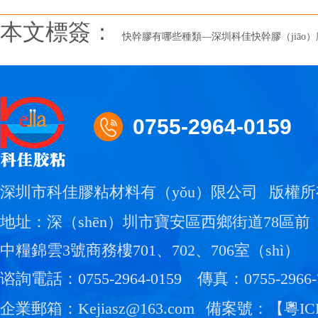
本文標簽：
快幹膠有哪些種類—深圳科佳快幹膠（jiāo）廠
0755-2964-0159
深圳市科佳膠粘材料有（yǒu）限公司
版權所
地址：深（shēn）圳市寶安區西鄉街道78區前（
中糧錦雲3號商務樓701、702、706室（shì）
谘詢電話：0755-2964-0159
傳真：0755-2966-
企業郵箱：Kejiasz@163.com
備案號：【
粵IC