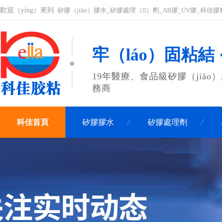
歡迎（yíng）來到
矽膠（jiāo）膠水_矽膠處理（lǐ）劑_AB膠_UV膠_科佳膠
牢（láo）固粘結 
19年醫療、食品級矽膠（jiāo）
務商
科佳首頁
矽膠膠水
矽膠處理劑
聯係科佳