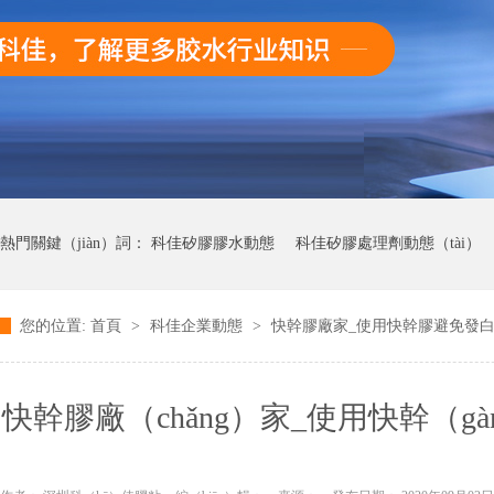
熱門關鍵（jiàn）詞：
科佳矽膠膠水動態
科佳矽膠處理劑動態（tài）
您的位置:
首頁
>
科佳企業動態
>
快幹膠廠家_使用快幹膠避免發白
科（kē）佳UV無影膠水動態
科佳快幹膠動態
快幹膠廠（chǎng）家_使用快幹（
（x