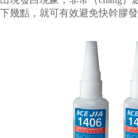
下幾點，
就可有效避免快幹膠發白