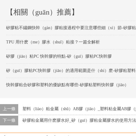
【相關（guān）推薦】
TPU 用什麽（me）膠水（shuǐ）粘接？一篇全解析
矽膠（jiāo）粘PC 快幹膠的特點-矽（guī）膠粘PC快幹膠
矽（g
快幹膠粘合矽膠和塑料的優缺點有哪些-矽膠粘塑料快幹膠（jiāo）
上一條
塑料（liào）粘金屬（shǔ）AB膠（jiāo）_塑料粘金屬AB膠
下一條
矽膠粘金屬用什麽膠水好_矽（guī）膠粘金屬膠水的使用方