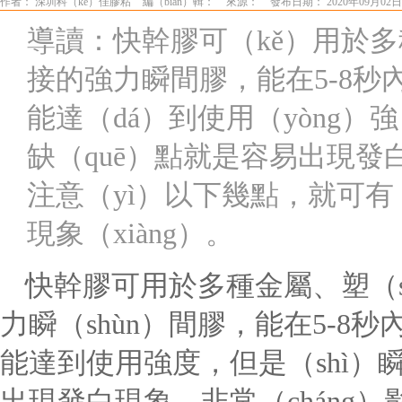
作者： 深圳科（kē）佳膠粘
編（biān）輯：
來源：
發布日期： 2020年09月02日
導讀：快幹膠可（kě）用於
接的強力瞬間膠，能在5-8秒
能達（dá）到使用（yòng）
缺（quē）點就是容易出現
注意（yì）以下幾點，就可有（
現象（xiàng）。
快幹膠可用於多種金屬、塑（
力瞬（shùn）間膠，能在
5-8
秒
能達到使用強度，但是（shì）瞬
出現發白現象，非常（cháng