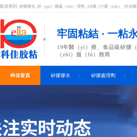
歡迎來到
矽膠膠水_矽（guī）膠處（chù）理劑_AB膠_UV膠（jiāo）_科佳
牢固粘結 · 一粘
19年醫（yī）療、食品級矽膠（
（zhì）服（fú）務商
科佳首頁
矽膠膠水
矽膠處理劑