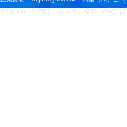
ICP備13010341號
】
百（bǎi）度統（tǒng）計