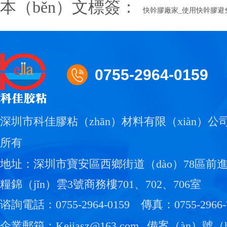
本（běn）文標簽：
快幹膠廠家_使用快幹膠避免
0755-2964-0159
深圳市科佳膠粘（zhān）材料有限（xiàn）公司
所有
地址：深圳市寶安區西鄉街道（dào）78區前進
糧錦（jǐn）雲3號商務樓701、702、706室
谘詢電話：0755-2964-0159
傳真：0755-2966-
企業郵箱：Kejiasz@163.com
備案（àn）號（